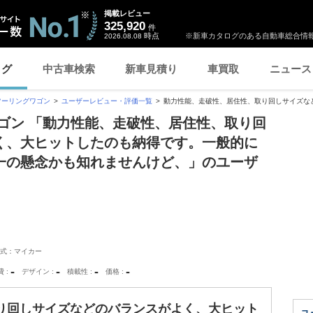
掲載レビュー
325,920
件
時点
※新車カタログのある自動車総合情報
2026.08.08
ログ
中古車検索
新車見積り
車買取
ニュース
ツーリングワゴン
ユーザーレビュー・評価一覧
動力性能、走破性、居住性、取り回しサイズなど.
ゴン 「動力性能、走破性、居住性、取り回
く、大ヒットしたのも納得です。一般的に
一の懸念かも知れませんけど、」のユーザ
式：マイカー
-
-
-
-
費
デザイン
積載性
価格
り回しサイズなどのバランスがよく、大ヒット