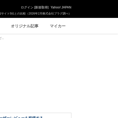
ログイン
[
新規取得
]
Yahoo! JAPAN
サイト5社との比較（2026年2月株式会社プラグ調べ）
オリジナル記事
マイカー
..