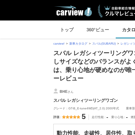
トップ
360°ビュー
カタ
carview!
新車カタログ
スバル(SUBARU)
レガシィ
スバル レガシィツーリングワ
しサイズなどのバランスがよ
は、乗り心地が硬めなのが唯
ーレビュー
BHE
さん
スバル レガシィツーリングワゴン
グレード：GT-B_E-tune4WD(AT_2.0) 2000年式
乗車形
5
-
-
評価
走行性能
乗り心地
燃
動力性能、走破性、居住性、取