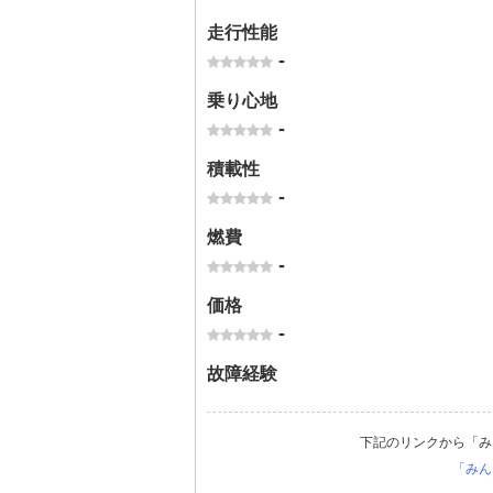
走行性能
-
乗り心地
-
積載性
-
燃費
-
価格
-
故障経験
下記のリンクから「み
「みん