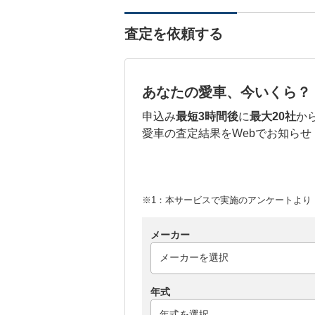
査定を依頼する
あなたの愛車、今いくら？
申込み
最短3時間後
に
最大20社
か
愛車の査定結果をWebでお知らせ
※1：本サービスで実施のアンケートより （
メーカー
年式