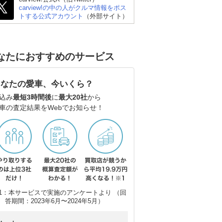
carview!の中の人がクルマ情報をポス
トする公式アカウント
（外部サイト）
なたにおすすめのサービス
 ゴ
トヨタ カローラツーリ
メルセデス・ベンツ Cク
アウ
ング
ラス ステーションワゴ
(ワ
ン
あなたの愛車、今いくら？
込み
最短3時間後
に
最大20社
から
車の査定結果をWebでお知らせ！
1：本サービスで実施のアンケートより （回
答期間：2023年6月〜2024年5月）