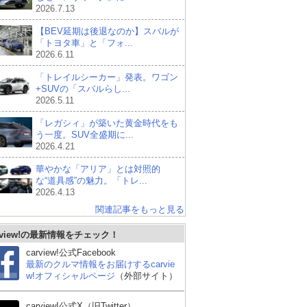
2026.7.13
【BEV延期は後退なのか】スバルが
「トヨタ車」と「フォ...
2026.6.11
「トレイルシーカー」発表。ワゴン
+SUVの「スバルらし...
2026.5.11
「レガシィ」が築いた黄金時代をも
う一度。SUV全盛期に...
2026.4.21
華やかな「アリア」とは対照的
な“道具感”の魅力。「トレ...
2026.4.13
関連記事をもっと見る
rview!の最新情報をチェック！
carview!公式Facebook
最新のクルマ情報をお届けするcarvie
w!オフィシャルページ
（外部サイト）
carview!公式X（旧Twitter）