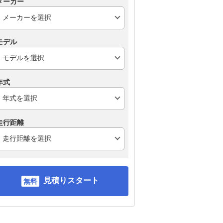
メーカー
モデル
年式
走行距離
見積りスタート