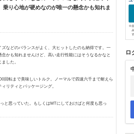
ユ
、乗り心地が硬めなのが唯一の懸念かも知れま
※
イズなどのバランスがよく、大ヒットしたのも納得です。一
ロ
懸念かも知れませんけど、高い走行性能にはそうなるかなと
じました。
6200回転まで美味しいトルク。ノーマルで四速六千まで耐えら
ティリティとパッケージング。
とずっと思っていた。もしくはMTにしておけばと何度も思っ