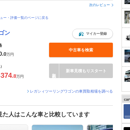
次のレビュー
ビュー・評価一覧のページに戻る
ゴン
マイカー登録
格
中古車を検索
0
.0
万円
込）
新車見積もりスタート
374
.8
〜
万円
レガシィツーリングワゴンの車買取相場を調べる
ca
見た人はこんな車と比較しています