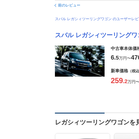
前のレビュー
スバル レガシィツーリングワゴン のユーザーレ
スバル レガシィツーリングワ
中古車本体価
6
47
.5
万円
〜
新車価格
（税
259
.2
万円
レガシィツーリングワゴンを