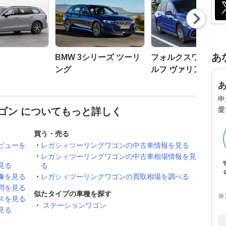
Nex
t
あ
BMW 3シリーズ ツーリ
フォルクスワーゲン
ング
ルフ ヴァリアント
申
愛
ゴン についてもっと詳しく
買う・売る
ビューを
レガシィツーリングワゴンの中古車情報を見る
レガシィツーリングワゴンの中古車相場情報を見
見る
る
像を見る
レガシィツーリングワゴンの買取相場を調べる
問を見る
似たタイプの車種を探す
※
スを見る
ステーションワゴン
見る