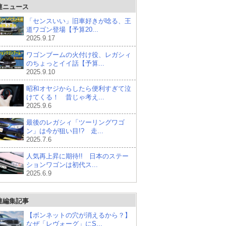
連ニュース
「センスいい」旧車好きが唸る、王
道ワゴン登場【予算20...
2025.9.17
ワゴンブームの火付け役、レガシィ
のちょっとイイ話【予算...
2025.9.10
昭和オヤジからしたら便利すぎて泣
けてくる！ 昔じゃ考え...
2025.9.6
最後のレガシィ「ツーリングワゴ
ン」は今が狙い目!? 走...
2025.7.6
人気再上昇に期待!! 日本のステー
ションワゴンは初代ス...
2025.6.9
連編集記事
【ボンネットの穴が消えるから？】
なぜ「レヴォーグ」にS...