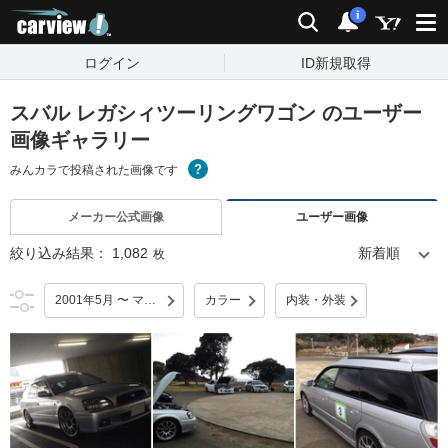
carview!
検索
通知
i
ログイン
ID新規取得
スバル レガシィツーリングワゴン のユーザー
画像ギャラリー
みんカラで投稿された画像です
メーカー公式画像
ユーザー画像
絞り込み結果：
1,082
枚
2001年5月 〜 マイナーチェンジ
カラー
内装・外装