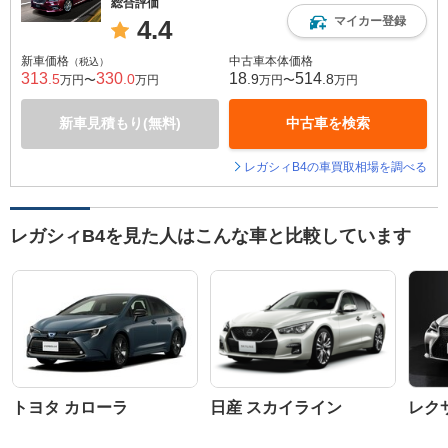
総合評価
マイカー登録
4.4
新車価格
中古車本体価格
（税込）
313
330
18
514
.5
.0
.9
.8
万円〜
万円
万円〜
万円
新車見積もり(無料)
中古車を検索
レガシィB4の車買取相場を調べる
レガシィB4を見た人はこんな車と比較しています
トヨタ カローラ
日産 スカイライン
レクサ