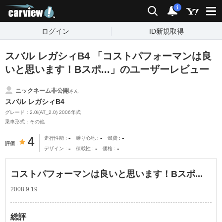
carview!
検索
通知
i
ログイン
ID新規取得
スバル レガシィB4 「コストパフォーマンは良
いと思います！Bスポ...」のユーザーレビュー
ニックネーム非公開
さん
スバル レガシィB4
グレード：2.0i(AT_2.0) 2006年式
乗車形式：その他
-
-
-
4
走行性能
乗り心地
燃費
評価
-
-
-
デザイン
積載性
価格
コストパフォーマンは良いと思います！Bスポ...
2008.9.19
総評