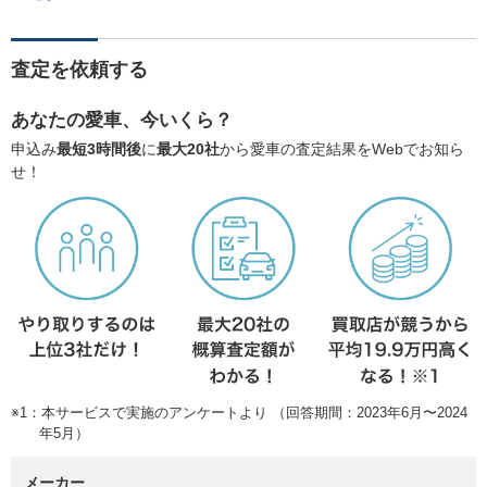
査定を依頼する
あなたの愛車、今いくら？
申込み
最短3時間後
に
最大20社
から愛車の査定結果をWebでお知ら
せ！
※1：本サービスで実施のアンケートより （回答期間：2023年6月〜2024
年5月）
メーカー