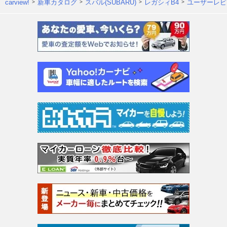
carview!
新車カタログ
スバル(SUBARU)
レガシィB4
ユーザーレビ