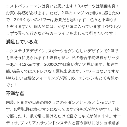
コストパフォーマンは良いと思います！Bスポーツは装備も良く
お買い得感があります。ただ、2.0Iのエンジンは非力に感じたの
で、2.0Rくらいのパワーは必要だと思います、色々と不満な面
も有りますが、個人的には、かなり気に入っています！今後も少
しずつ弄って行きながらカーライフを楽しんで行きたいです！！
満足している点
エクステリアデザイン, スポーツセダンらしいデザインで2.0Iで
も早そうに見られます！燃費が良い, 私の場合平均燃費がリッタ
ーあたり12Kmです、2000CCでは良い方だと思います。加速性
能, 街乗りではストレスなく運転出来ます、パワーはないですか
NAらしい自然なフィーリングが楽しめ、エンジンもとても静か
です！
不満な点
内装, トヨタや日産の同クラスのセダンと比べると安っぽいで
す。(D型以降は多少マシになってますが)キズが付きやすく、靴
で擦ったり、爪で引っ掛けるだけで直ぐにキズが付きます。オー
ディオ, プレミアムサウンドシステムと言う割りにはショボ過ぎ