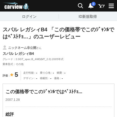
carview!
検索
通知
i
ログイン
ID新規取得
スバル レガシィB4 「この価格帯でこのｼﾞｬﾝﾙで
はﾍﾞｽﾄﾁｮ...」のユーザーレビュー
ニックネーム非公開
さん
スバル レガシィB4
グレード：2.0GT_spec.B_4WD(MT_2.0) 2005年式
乗車形式：その他
-
-
-
5
走行性能
乗り心地
燃費
評価
-
-
-
デザイン
積載性
価格
この価格帯でこのｼﾞｬﾝﾙではﾍﾞｽﾄﾁｮ...
2007.1.28
総評