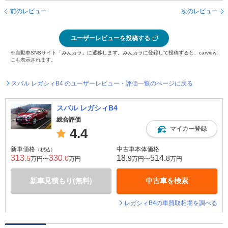
前のレビュー
次のレビュー
ユーザーレビューを投稿する
※自動車SNSサイト「みんカラ」に遷移します。みんカラに登録して投稿すると、carview!
にも表示されます。
スバル レガシィB4 のユーザーレビュー・評価一覧のページに戻る
スバル レガシィB4
総合評価
マイカー登録
4.4
新車価格
中古車本体価格
（税込）
313
330
18
514
.5
.0
.9
.8
万円〜
万円
万円〜
万円
新車見積もり(無料)
中古車を検索
レガシィB4の車買取相場を調べる