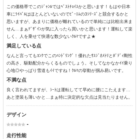
この価格帯でこのｼﾞｬﾝﾙではﾍﾞｽﾄﾁｮｲｽかと思います！もはや日本
車にﾗｲﾊﾞﾙはほとんどいないのでﾋﾞｰｴﾑの3ｼﾘｰｽﾞと競合するかと
思いますが、あまりに価格が離れているので単純には比較出来ま
せん…まぁﾃﾞｻﾞｲﾝが気に入ったら買いかと思います！運転して楽
しく、人を乗せて快適な数少ないｸﾙﾏですよ★
満足している点
なんと言ってもﾖﾝｸでこのﾊﾝﾄﾞﾘﾝｸﾞ！優れたｻｽｼﾞｵﾒﾄﾘとﾎﾞﾃﾞｨ剛性
の高さ、駆動配分からくるものでしょう。そしてなかなかｲｲ乗り
心地◎やっぱり雪道もｲｲですね！ｸﾙﾏの挙動が掴み易いです。
不満な点
良く言われてますが、ｼｰﾄは運転してて早めに腰にこたえます…
あと塗装も薄いかと…まぁ特に決定的な欠点は見当たりません。
デザイン
-
走行性能