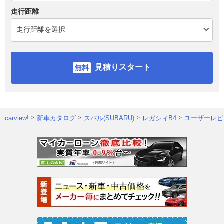
走行距離
見積りスタート
carview!
新車カタログ
スバル(SUBARU)
レガシィB4
ユーザーレビ