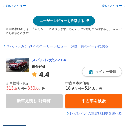
前のレビュー
次のレビュー
ユーザーレビューを投稿する
※自動車SNSサイト「みんカラ」に遷移します。みんカラに登録して投稿すると、carview!
にも表示されます。
スバル レガシィB4 のユーザーレビュー・評価一覧のページに戻る
スバル レガシィB4
総合評価
マイカー登録
4.4
新車価格
中古車本体価格
（税込）
313
330
18
514
.5
.0
.9
.8
万円〜
万円
万円〜
万円
新車見積もり(無料)
中古車を検索
レガシィB4の車買取相場を調べる