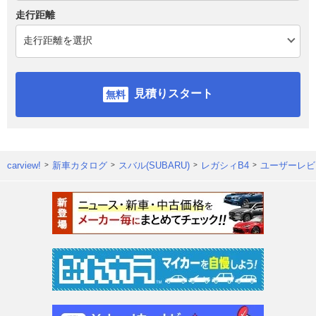
走行距離
見積りスタート
carview!
新車カタログ
スバル(SUBARU)
レガシィB4
ユーザーレビ