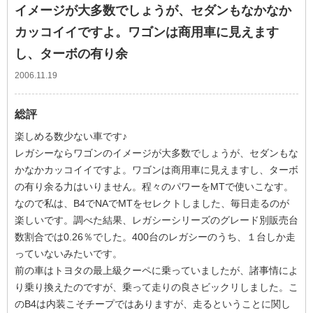
イメージが大多数でしょうが、セダンもなかなか
カッコイイですよ。ワゴンは商用車に見えます
し、ターボの有り余
2006.11.19
総評
楽しめる数少ない車です♪
レガシーならワゴンのイメージが大多数でしょうが、セダンもな
かなかカッコイイですよ。ワゴンは商用車に見えますし、ターボ
の有り余る力はいりません。程々のパワーをMTで使いこなす。
なので私は、B4でNAでMTをセレクトしました、毎日走るのが
楽しいです。調べた結果、レガシーシリーズのグレード別販売台
数割合では0.26％でした。400台のレガシーのうち、１台しか走
っていないみたいです。
前の車はトヨタの最上級クーペに乗っていましたが、諸事情によ
り乗り換えたのですが、乗って走りの良さビックリしました。こ
のB4は内装こそチープではありますが、走るということに関し