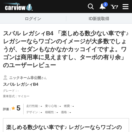
carview!
検索
通知
i
ログイン
ID新規取得
スバル レガシィB4 「楽しめる数少ない車です♪
レガシーならワゴンのイメージが大多数でしょ
うが、セダンもなかなかカッコイイですよ。ワ
ゴンは商用車に見えますし、ターボの有り余」
のユーザーレビュー
ニックネーム非公開
さん
スバル レガシィB4
グレード：-
乗車形式：マイカー
-
-
-
5
走行性能
乗り心地
燃費
評価
-
-
-
デザイン
積載性
価格
楽しめる数少ない車です♪ レガシーならワゴンの