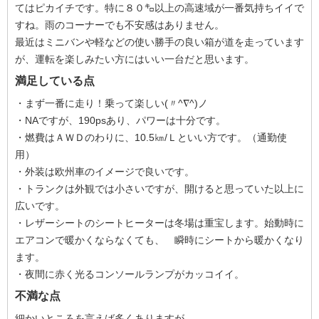
てはピカイチです。特に８０㌔以上の高速域が一番気持ちイイで
すね。雨のコーナーでも不安感はありません。
最近はミニバンや軽などの使い勝手の良い箱が道を走っています
が、運転を楽しみたい方にはいい一台だと思います。
満足している点
・まず一番に走り！乗って楽しい(〃^∇^)ノ
・NAですが、190psあり、パワーは十分です。
・燃費はＡＷＤのわりに、10.5㎞/Ｌといい方です。（通勤使
用）
・外装は欧州車のイメージで良いです。
・トランクは外観では小さいですが、開けると思っていた以上に
広いです。
・レザーシートのシートヒーターは冬場は重宝します。始動時に
エアコンで暖かくならなくても、 瞬時にシートから暖かくなり
ます。
・夜間に赤く光るコンソールランプがカッコイイ。
不満な点
細かいところを言えば多くありますが、