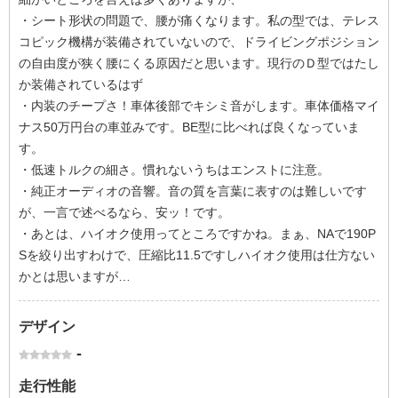
・シート形状の問題で、腰が痛くなります。私の型では、テレス
コピック機構が装備されていないので、ドライビングポジション
の自由度が狭く腰にくる原因だと思います。現行のＤ型ではたし
か装備されているはず
・内装のチープさ！車体後部でキシミ音がします。車体価格マイ
ナス50万円台の車並みです。BE型に比べれば良くなっていま
す。
・低速トルクの細さ。慣れないうちはエンストに注意。
・純正オーディオの音響。音の質を言葉に表すのは難しいです
が、一言で述べるなら、安ッ！です。
・あとは、ハイオク使用ってところですかね。まぁ、NAで190P
Sを絞り出すわけで、圧縮比11.5ですしハイオク使用は仕方ない
かとは思いますが…
デザイン
-
走行性能