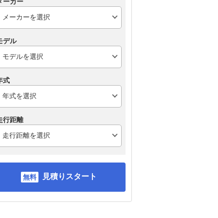
メーカー
モデル
年式
走行距離
見積りスタート