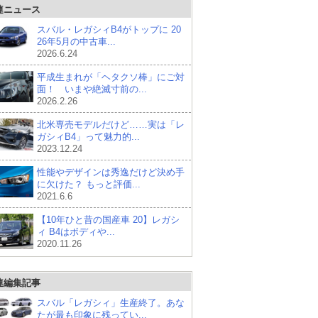
連ニュース
スバル・レガシィB4がトップに 20
26年5月の中古車...
2026.6.24
平成生まれが「ヘタクソ棒」にご対
面！ いまや絶滅寸前の...
2026.2.26
北米専売モデルだけど……実は「レ
ガシィB4」って魅力的...
2023.12.24
性能やデザインは秀逸だけど決め手
に欠けた？ もっと評価...
2021.6.6
【10年ひと昔の国産車 20】レガシ
ィ B4はボディや...
2020.11.26
連編集記事
スバル「レガシィ」生産終了。あな
たが最も印象に残ってい...