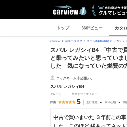
トップ
360°ビュー
カタ
carview!
新車カタログ
スバル(SUBARU)
レガシィB
スバル レガシィB4 「中古
と乗ってみたいと思っていま
した 気になっていた燃費の
ニックネーム非公開
さん
スバル レガシィB4
グレード：-
乗車形式：マイカー
5
-
-
評価
走行性能
乗り心地
燃
中古で買いまいた ３年前この
した、このほど 縁あってネッ