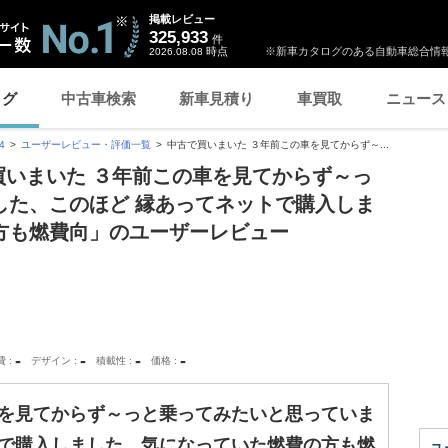
掲載レビュー
325,933
件
時点
※新車カタログのある自動車総合情報
2026.08.08
ログ
中古車検索
新車見積り
車買取
ニュース
4
ユーザーレビュー・評価一覧
中古で買いまいた ３年前この車を見てからず～...
で買いまいた ３年前この車を見てからず～っ
した、このほど 縁あってネットで購入しま
方も燃費向」のユーザーレビュー
-
-
-
-
費
デザイン
積載性
価格
車を見てからず～っと乗ってみたいと思っていま
トで購入しました 気になっていた燃費の方も燃