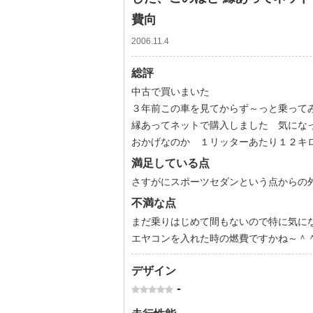
費向
2006.11.4
総評
中古で買いまいた
３年前この車を見てからず～っと乗って
縁あってネットで購入しました 気にな
おかげなのか １リッターあたり１２キ
満足している点
さすがにスポーツセダンという点からの
不満な点
まだ乗りはじめて間もないので特に気に
エヤコンを入れた時の燃費ですかね～＾
デザイン
-