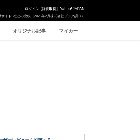
ログイン
[
新規取得
]
Yahoo! JAPAN
サイト5社との比較（2026年2月株式会社プラグ調べ）
オリジナル記事
マイカー