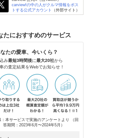
carview!の中の人がクルマ情報をポス
トする公式アカウント
（外部サイト）
レクサス ISハイブリッ
BMW 3シリーズ セダン
メ
ド
ラ
なたにおすすめのサービス
あなたの愛車、今いくら？
込み
最短3時間後
に
最大20社
から
車の査定結果をWebでお知らせ！
1：本サービスで実施のアンケートより （回
答期間：2023年6月〜2024年5月）