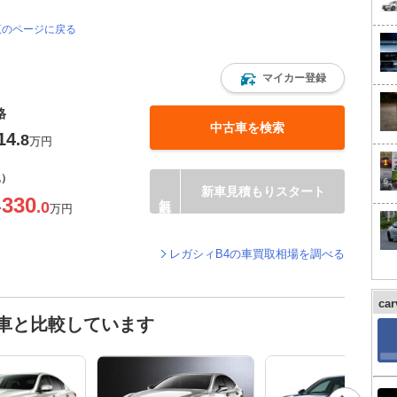
覧のページに戻る
マイカー登録
格
中古車を検索
14
.8
万円
込）
新車見積もりスタート
330
.0
〜
万円
レガシィB4の車買取相場を調べる
ca
車と比較しています