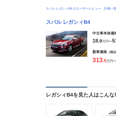
スバル レガシィB4 のユーザーレビュー・評価一
スバル レガシィB4
中古車本体価
18
5
.9
万円
〜
新車価格
（税
313
.5
万円
レガシィB4を見た人はこんな