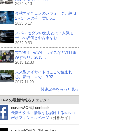
2024.5.19
今秋マイチェンのレヴォーグ。納期
2～3ヶ月の今、買いo...
2023.5.17
スバル セダンの魅力とは？人気モ
デルの評価と中古車をお...
2022.9.30
マツダ3、RAV4、ライズなど注目車
がずらり。2019...
2019.12.30
未来型アイサイトはここで生まれ
る。新コースで「BRZ ...
2017.11.20
関連記事をもっと見る
rview!の最新情報をチェック！
carview!公式Facebook
最新のクルマ情報をお届けするcarvie
w!オフィシャルページ
（外部サイト）
carview!公式X（旧Twitter）