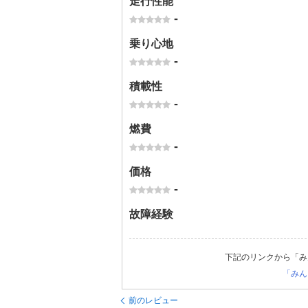
走行性能
-
乗り心地
-
積載性
-
燃費
-
価格
-
故障経験
下記のリンクから「み
「みん
前のレビュー