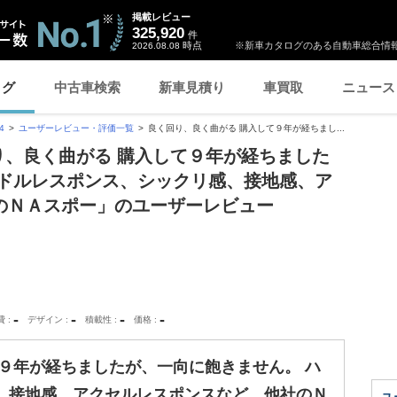
掲載レビュー
325,920
件
時点
※新車カタログのある自動車総合情報
2026.08.08
ログ
中古車検索
新車見積り
車買取
ニュース
4
ユーザーレビュー・評価一覧
良く回り、良く曲がる 購入して９年が経ちまし...
回り、良く曲がる 購入して９年が経ちました
ンドルレスポンス、シックリ感、接地感、ア
のＮＡスポー」のユーザーレビュー
-
-
-
-
費
デザイン
積載性
価格
９年が経ちましたが、一向に飽きません。 ハ
、接地感、アクセルレスポンスなど、他社のＮ