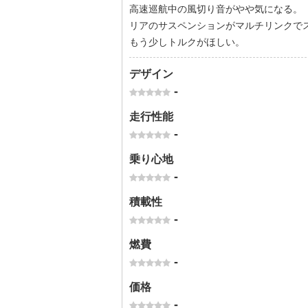
高速巡航中の風切り音がやや気になる。
リアのサスペンションがマルチリンクで
もう少しトルクがほしい。
デザイン
-
走行性能
-
乗り心地
-
積載性
-
燃費
-
価格
-