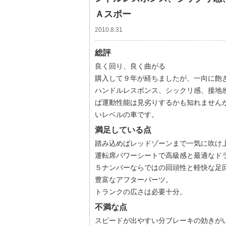
Ａスポー
2010.8.31
総評
良く回り、良く曲がる
購入して９年が経ちましたが、一向に飽
ハンドルレスポンス、シックリ感、接地
ば運動性能は見劣りするかも知れません
いレベルの車です。
満足している点
踏み込めばレッドゾーンまで一気に吹け
運転席パワーシートで高級感と最適なド
５ナンバーならではの回頭性と軽快な足
豊富なアフターパーツ。
トランクの広さは必要十分。
不満な点
スピードが出やすい分ブレーキの効きが