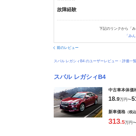
故障経験
下記のリンクから「み
「みん
前のレビュー
スバル レガシィB4 のユーザーレビュー・評価一
スバル レガシィB4
中古車本体価
18
5
.9
万円
〜
新車価格
（税
313
.5
万円