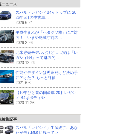
連ニュース
スバル・レガシィB4がトップに 20
26年5月の中古車...
2026.6.24
平成生まれが「ヘタクソ棒」にご対
面！ いまや絶滅寸前の...
2026.2.26
北米専売モデルだけど……実は「レ
ガシィB4」って魅力的...
2023.12.24
性能やデザインは秀逸だけど決め手
に欠けた？ もっと評価...
2021.6.6
【10年ひと昔の国産車 20】レガシ
ィ B4はボディや...
2020.11.26
連編集記事
スバル「レガシィ」生産終了。あな
たが最も印象に残ってい...