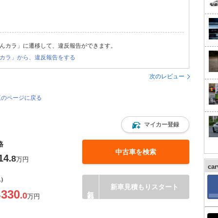
んカラ」に遷移して、違反報告ができます。
カラ」から、違反報告をする
次のレビュー
覧のページに戻る
マイカー登録
格
中古車を検索
14
.8
万円
ca
込）
新車見積もりスタート
330
.0
〜
万円