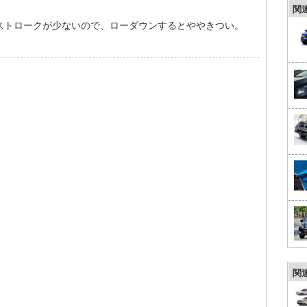
関
ストロークが少ないので、ローダウンするとややきつい。
関