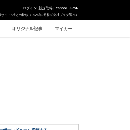
ログイン
[
新規取得
]
Yahoo! JAPAN
サイト5社との比較（2026年2月株式会社プラグ調べ）
オリジナル記事
マイカー