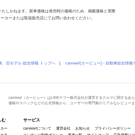
いたしかねます。新車価格は発売時の価格のため、掲載価格と実際
メーカーまたは取扱販売店にてお問い合わせください。
車、旧モデル 総合情報 トップへ
|
carview![カービュー] - 自動車総合
carview!（カービュー）はLINEヤフー株式会社が運営するクルマに関す
価格やスペックなどの公式情報から、ユーザーや専門家のリアルなレビューま
しむ
サービス
イカー
carview!について
運営会社
お知らせ
プライバシーポリシー