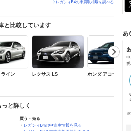
レガシィB4の車買取相場を調べる
車と比較しています
あ
Nex
t
申
愛
イライン
レクサス LS
ホンダ アコード
もっと詳しく
※
買う・売る
レガシィB4の中古車情報を見る