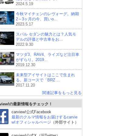
2024.5.19
今秋マイチェンのレヴォーグ。納期
2～3ヶ月の今、買いo...
2023.5.17
スバル セダンの魅力とは？人気モ
デルの評価と中古車をお...
2022.9.30
マツダ3、RAV4、ライズなど注目車
がずらり。2019...
2019.12.30
未来型アイサイトはここで生まれ
る。新コースで「BRZ ...
2017.11.20
関連記事をもっと見る
rview!の最新情報をチェック！
carview!公式Facebook
最新のクルマ情報をお届けするcarvie
w!オフィシャルページ
（外部サイト）
carview!公式X（旧Twitter）