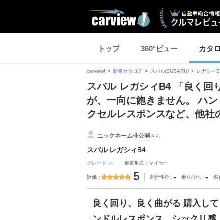
トップ
360°ビュー
カタ
carview!
新車カタログ
スバル(SUBARU)
レガシィB
スバル レガシィB4 「良く
が、一向に飽きません。 ハ
クセルレスポンスなど、他社
ニックネーム非公開
さん
スバル レガシィB4
グレード：-
乗車形式：マイカー
5
-
-
評価
走行性能
乗り心地
燃
良く回り、良く曲がる 購入して
ンドルレスポンス、シックリ感