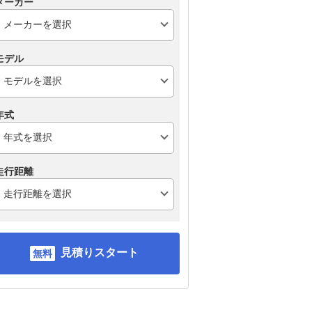
メーカー
モデル
年式
走行距離
見積りスタート