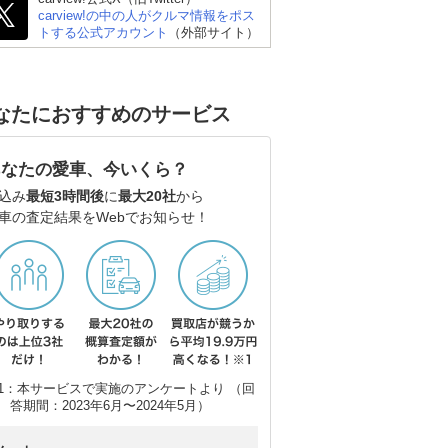
carview!の中の人がクルマ情報をポス
トする公式アカウント
（外部サイト）
なたにおすすめのサービス
あなたの愛車、今いくら？
込み
最短3時間後
に
最大20社
から
車の査定結果をWebでお知らせ！
レクサス ISハイブリッ
BMW 3シリーズ セダン
メ
ド
ラ
1：本サービスで実施のアンケートより （回
答期間：2023年6月〜2024年5月）