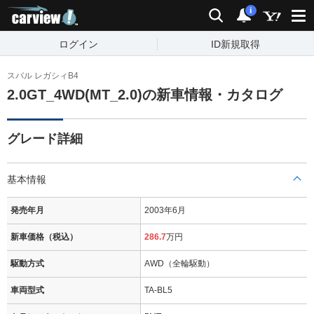
carview!
検索
通知
i
ログイン
ID新規取得
スバル レガシィB4
2.0GT_4WD(MT_2.0)の新車情報・カタログ
グレード詳細
基本情報
発売年月
2003年6月
新車価格（税込）
286.7
万円
駆動方式
AWD（全輪駆動）
車両型式
TA-BL5