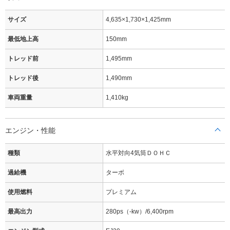
サイズ
4,635×1,730×1,425mm
最低地上高
150mm
トレッド前
1,495mm
トレッド後
1,490mm
車両重量
1,410kg
エンジン・性能
種類
水平対向4気筒ＤＯＨＣ
過給機
ターボ
使用燃料
プレミアム
最高出力
280ps（-kw）/6,400rpm