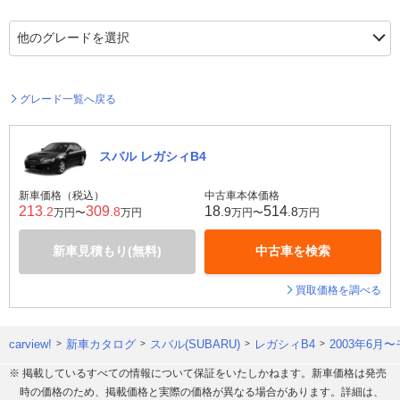
グレード一覧へ戻る
スバル レガシィB4
新車価格（税込）
中古車本体価格
213
309
18
514
.2
.8
.9
.8
万円〜
万円
万円〜
万円
新車見積もり(無料)
中古車を検索
買取価格を調べる
carview!
新車カタログ
スバル(SUBARU)
レガシィB4
2003年6月
※ 掲載しているすべての情報について保証をいたしかねます。新車価格は発売
時の価格のため、掲載価格と実際の価格が異なる場合があります。詳細は、