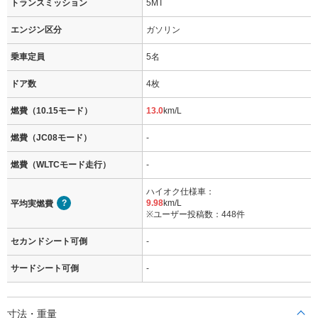
トランスミッション
5MT
エンジン区分
ガソリン
乗車定員
5名
ドア数
4枚
燃費（10.15モード）
13.0
km/L
燃費（JC08モード）
-
燃費（WLTCモード走行）
-
ハイオク仕様車：
9.98
km/L
平均実燃費
※ユーザー投稿数：448件
セカンドシート可倒
-
サードシート可倒
-
寸法・重量