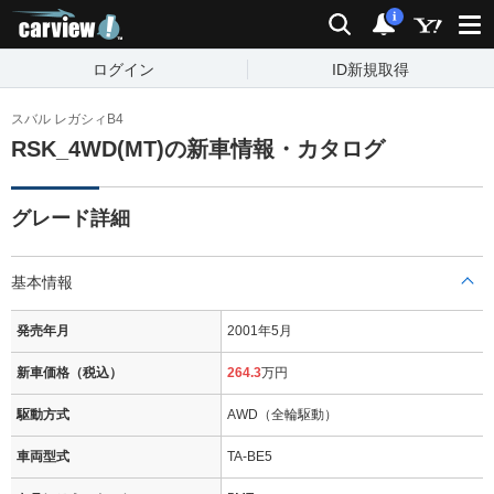
carview!
検索
通知
i
ログイン
ID新規取得
スバル レガシィB4
RSK_4WD(MT)の新車情報・カタログ
グレード詳細
基本情報
発売年月
2001年5月
新車価格（税込）
264.3
万円
駆動方式
AWD（全輪駆動）
車両型式
TA-BE5