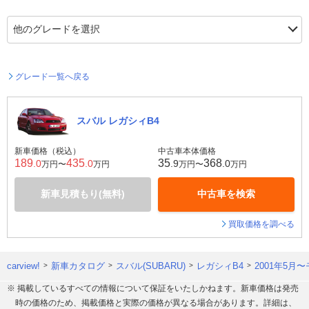
グレード一覧へ戻る
スバル レガシィB4
新車価格（税込）
中古車本体価格
189
435
35
368
.0
.0
.9
.0
万円〜
万円
万円〜
万円
新車見積もり(無料)
中古車を検索
買取価格を調べる
carview!
新車カタログ
スバル(SUBARU)
レガシィB4
2001年5月
※ 掲載しているすべての情報について保証をいたしかねます。新車価格は発売
時の価格のため、掲載価格と実際の価格が異なる場合があります。詳細は、