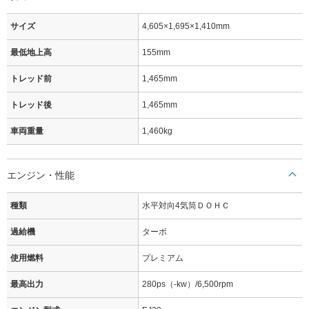
サイズ
4,605×1,695×1,410mm
最低地上高
155mm
トレッド前
1,465mm
トレッド後
1,465mm
車両重量
1,460kg
エンジン・性能
種類
水平対向4気筒ＤＯＨＣ
過給機
ターボ
使用燃料
プレミアム
最高出力
280ps（-kw）/6,500rpm