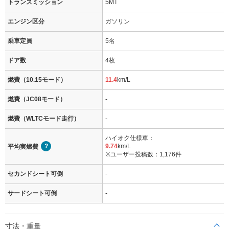
トランスミッション
5MT
エンジン区分
ガソリン
乗車定員
5名
ドア数
4枚
燃費（10.15モード）
11.4
km/L
燃費（JC08モード）
-
燃費（WLTCモード走行）
-
ハイオク仕様車：
9.74
km/L
平均実燃費
※ユーザー投稿数：1,176件
セカンドシート可倒
-
サードシート可倒
-
寸法・重量