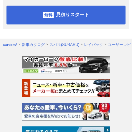
見積りスタート
carview!
新車カタログ
スバル(SUBARU)
レイバック
ユーザーレビ