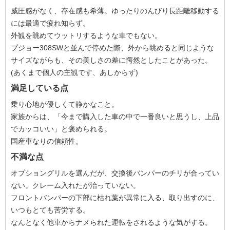
威圧感がなく、存在感も希薄。ゆったりのんびり長距離移動する
には最適で疲れ知らず。
外観を眺めてウットリするような車でもない。
プジョー308SWと並んで停めた際、外から眺めると同じような
サイズながらも、その美しさの差に愕然としたことがあった。
(あくまで個人の主観です、あしからず)
満足している点
乗り心地が優しくて静かなこと。
家族からは、「今まで購入した車の中で一番良いと思うし、上品
でカッコいい」と褒められる。
国産車なりの信頼性。
不満な点
オプショングリルを選んだが、交換後バンパーのチリが合ってい
ない。クレーム入れたが治っていない。
フロントバンパーの下部に枯れ葉が異常に入る、取り出すのに、
いつもとても苦労する。
なんとなく他車からナメられた運転をされるような気がする。