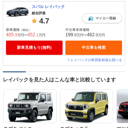
スバル レイバック
総合評価
マイカー登録
4.7
新車価格
中古車本体価格
（税込）
405
452
199
462
.9
.1
.0
.0
万円〜
万円
万円〜
万円
新車見積もり(無料)
中古車を検索
レイバックの車買取相場を調べる
レイバックを見た人はこんな車と比較しています