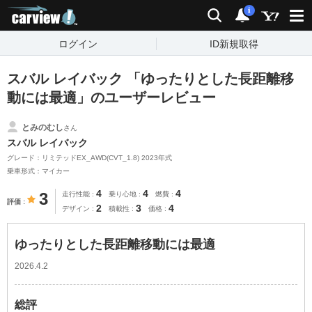
carview!
検索
通知
i
ログイン
ID新規取得
スバル レイバック 「ゆったりとした長距離移
動には最適」のユーザーレビュー
とみのむし
さん
スバル レイバック
グレード：リミテッドEX_AWD(CVT_1.8) 2023年式
乗車形式：マイカー
4
4
4
3
走行性能
乗り心地
燃費
評価
2
3
4
デザイン
積載性
価格
ゆったりとした長距離移動には最適
2026.4.2
総評