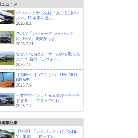
連ニュース
ボンネットから先は「丸ごと別のク
ルマ」!? 本家を差し...
2026.8.1
スバル「レヴォーグ レイバック
S：HEV」発売からま...
2026.7.31
なぜスバルはユーザーの声を取り入
れた？ 新型「レヴォー...
2026.7.9
【第686回】7/11（土） THE MOT
OR WE...
2026.7.9
一文字でビシッと光る姿がイケイケ
すぎる！ マストで付け...
2026.7.7
連編集記事
【待望】「レイバック」に「S:HE
V」追加…「待ってい...