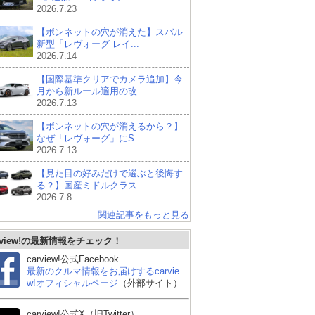
2026.7.23
【ボンネットの穴が消えた】スバル
新型「レヴォーグ レイ...
2026.7.14
【国際基準クリアでカメラ追加】今
月から新ルール適用の改...
2026.7.13
【ボンネットの穴が消えるから？】
なぜ「レヴォーグ」にS...
2026.7.13
【見た目の好みだけで選ぶと後悔す
る？】国産ミドルクラス...
2026.7.8
関連記事をもっと見る
rview!の最新情報をチェック！
carview!公式Facebook
最新のクルマ情報をお届けするcarvie
w!オフィシャルページ
（外部サイト）
carview!公式X（旧Twitter）