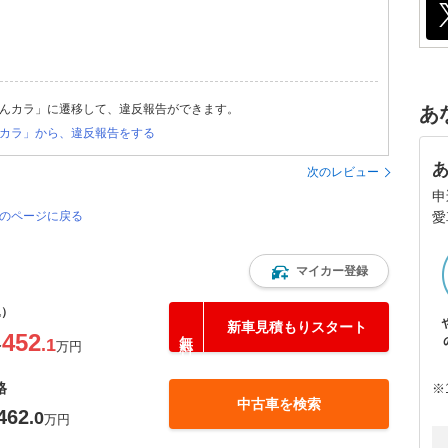
んカラ」に遷移して、違反報告ができます。
あ
カラ」から、違反報告をする
次のレビュー
申
愛
覧のページに戻る
マイカー登録
込）
新車見積もりスタート
452
.1
〜
万円
格
※
中古車を検索
462
.0
万円