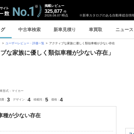
掲載レビュー
325,877
件
時点
※新車カタログのある自動車総合情報
2026.08.07
ログ
中古車検索
新車見積り
車買取
ニュース
ク
ユーザーレビュー・評価一覧
アクティブな家族に優しく類似車種が少ない存在
ィブな家族に優しく類似車種が少ない存在」
車形式：マイカー
3
4
5
4
燃費
デザイン
積載性
価格
車種が少ない存在