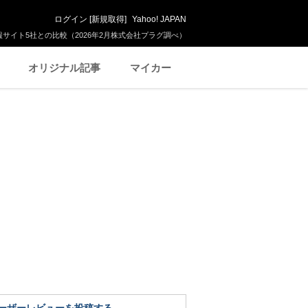
ログイン
[
新規取得
]
Yahoo! JAPAN
サイト5社との比較（2026年2月株式会社プラグ調べ）
オリジナル記事
マイカー