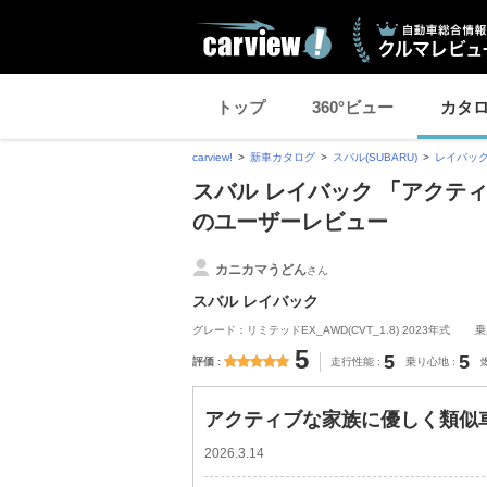
トップ
360°ビュー
カタ
carview!
新車カタログ
スバル(SUBARU)
レイバッ
スバル レイバック 「アクテ
のユーザーレビュー
カニカマうどん
さん
スバル レイバック
グレード：リミテッドEX_AWD(CVT_1.8) 2023年式
乗
5
5
5
評価
走行性能
乗り心地
アクティブな家族に優しく類似
2026.3.14