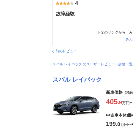
4
故障経験
下記のリンクから「み
「みん
前のレビュー
スバル レイバック のユーザーレビュー・評価一
スバル レイバック
新車価格
（税
405
.9
万円
中古車本体価
199
.0
万円
〜