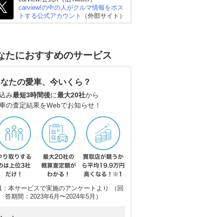
carview!の中の人がクルマ情報をポス
トする公式アカウント
（外部サイト）
なたにおすすめのサービス
あなたの愛車、今いくら？
込み
最短3時間後
に
最大20社
から
車の査定結果をWebでお知らせ！
1：本サービスで実施のアンケートより （回
答期間：2023年6月〜2024年5月）