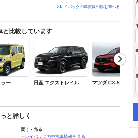
レイバックの車買取相場を調べる
車と比較しています
Nex
t
スラー
日産 エクストレイル
マツダ CX-5
もっと詳しく
買う・売る
レイバックの中古車情報を見る