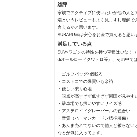
総評
家族でアクティブに使いたいが他の人と
端というレビューもよく見ますし理解で
言えるかと思います。
SUBARU車は安心をお金で買えると思い
満足している点
SUV×ワゴンの特性を持つ車種は少なく
diオールロードクワトロ等）、その中で
・ゴルフバッグ4個載る
・コストコでの爆買いも余裕
・優しい乗り心地
・視点が高すぎず低すぎず周囲が見やす
・駐車場でも扱いやすいサイズ感
・アステロイドグレーパールの色合い
・音質（ハーマンカードン標準装備）
・あんま売れてないので他人と被らない
なとが気に入ってます。