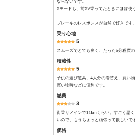
ならないです。
Xモードも、前XV乗ってたときにほぼ使
ブレーキのレスポンスが自然で好きです
乗り心地
5
スムーズでとても良く、たった5分程度
積載性
5
子供の遊び道具、4人分の着替え、買い
買い物時などに便利です。
燃費
3
街乗りメインで11kmくらい。すごく悪
いので、もうちょっと頑張って欲しいで
価格