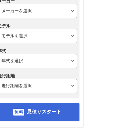
メーカー
モデル
年式
走行距離
トヨタ ハリアーハイブ
トヨタ ライズ
ホ
リッド
見積りスタート