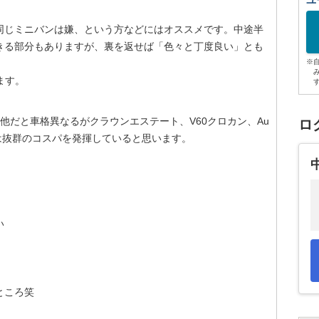
ユ
同じミニバンは嫌、という方などにはオススメです。中途半
きる部分もありますが、裏を返せば「色々と丁度良い」とも
※
ます。
（他だと車格異なるがクラウンエステート、V60クロカン、Au
ロ
は抜群のコスパを発揮していると思います。
い
ところ笑