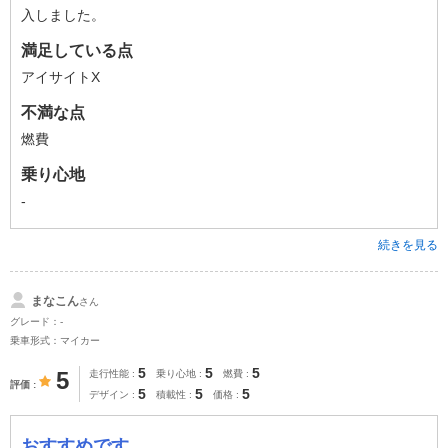
入しました。
満足している点
アイサイトX
不満な点
燃費
乗り心地
-
続きを見る
まなこん
さん
グレード：-
乗車形式：マイカー
5
5
5
5
走行性能
乗り心地
燃費
評価
5
5
5
デザイン
積載性
価格
おすすめです。