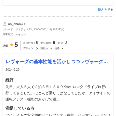
続きを見る
on_chan
さん
グレード：リミテッドEX_AWD(CVT_1.8) 2023年式
乗車形式：マイカー
5
5
2
5
走行性能
乗り心地
燃費
評価
5
-
-
デザイン
積載性
価格
レヴォーグの基本性能を活かしつつレヴォーグよりも日常生活の使用にマッチしている車
2024.6.25
総評
先日、大人５人で２泊３日１３００Kmのロングドライブ旅行に
行ってきました。ほとんど乗りっぱなしでしたが、アイサイトの
運転アシスト機能のおかげで運...
満足している点
アイサイトの安全機能と走行アシスト機能、ハーマンカードンサ