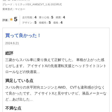
グレード：リミテッドEX_AWD(CVT_1.8) 2023年式
乗車形式：マイカー
4
5
4
5
走行性能
乗り心地
燃費
評価
5
5
4
デザイン
積載性
価格
買って良かった！
2024.6.21
総評
三菱からスバル車に乗り換えて正解でした。 車格が上がった感
じがします。 アイサイトXの先進運転支援とヘッドライトコント
ロールなどの快適装...
満足している点
スバル拘りの水平対向エンジンとAWD。 CVTも違和感が少なく
て良かったです。 アイサイトXと見やすいナビ、液晶メーターな
ど…あげ出した...
不満な点