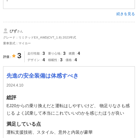
-
続きを見る
びず
さん
グレード：リミテッドEX_AWD(CVT_1.8) 2023年式
乗車形式：マイカー
3
3
4
3
走行性能
乗り心地
燃費
評価
4
3
4
デザイン
積載性
価格
先進の安全装備は体感すべき
2024.4.10
総評
EJ20からの乗り換えだと運転はしやすいけど、 物足りなさも感
じる よく試乗して本当にこれでいいのかを感じたほうが良い
満足している点
運転支援技術、スタイル、意外と内装が豪華