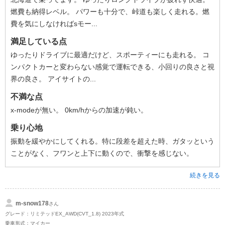
燃費も納得レベル。 パワーも十分で、峠道も楽しく走れる。燃
費を気にしなければsモー...
満足している点
ゆったりドライブに最適だけど、スポーティーにも走れる。 コ
ンパクトカーと変わらない感覚で運転できる、小回りの良さと視
界の良さ。 アイサイトの...
不満な点
x-modeが無い。 0km/hからの加速が鈍い。
乗り心地
振動を緩やかにしてくれる。特に段差を超えた時、ガタッという
ことがなく、フワンと上下に動くので、衝撃を感じない。
続きを見る
m-snow178
さん
グレード：リミテッドEX_AWD(CVT_1.8) 2023年式
乗車形式：マイカー