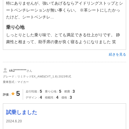
特にありませんが、強いてあげるならアイドリングストップとシ
ートベンチレーションが無い事くらい。 ※革シートにしたかっ
たけど、シートベンチレ...
乗り心地
しっとりとした乗り味で、とても満足できる仕上がりです。 静
粛性と相まって、助手席の妻が良く寝るようになりました 笑
続きを見る
sk2********
さん
グレード：リミテッドEX_AWD(CVT_1.8) 2023年式
乗車形式：マイカー
5
5
3
5
走行性能
乗り心地
燃費
評価
4
4
3
デザイン
積載性
価格
試乗しました
2024.6.20