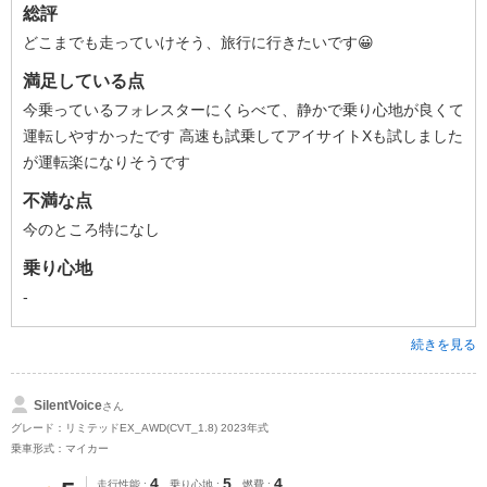
総評
どこまでも走っていけそう、旅行に行きたいです😀
満足している点
今乗っているフォレスターにくらべて、静かで乗り心地が良くて
運転しやすかったです 高速も試乗してアイサイトXも試しました
が運転楽になりそうです
不満な点
今のところ特になし
乗り心地
-
続きを見る
SilentVoice
さん
グレード：リミテッドEX_AWD(CVT_1.8) 2023年式
乗車形式：マイカー
4
5
4
走行性能
乗り心地
燃費