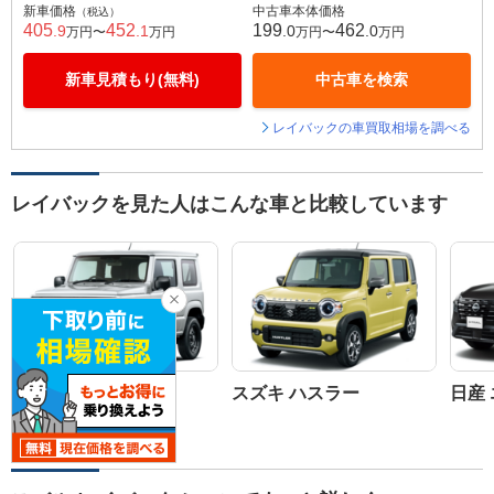
新車価格
中古車本体価格
（税込）
405
452
199
462
.9
.1
.0
.0
万円〜
万円
万円〜
万円
新車見積もり(無料)
中古車を検索
レイバックの車買取相場を調べる
レイバックを見た人はこんな車と比較しています
スズキ ジムニー
スズキ ハスラー
日産