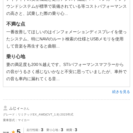
ウンドシステムが標準で装備されている等コストパフォーマンス
の高さと、試乗した際の乗り心...
不満な点
一番改善してほしいのはインフォメーションディスプレイを使っ
たシステム、特にNAVIのルート検索の仕様とUSBメモリを使用
して音楽を再生すると曲順...
乗り心地
妻の満足度も200％越えです。STIパフォーマンスマフラーから
の音がうるさく感じないかなと不安に思っていましたが、車外で
の音も車内に漏れてくる音...
続きを見る
ふじィ～
さん
グレード：リミテッドEX_AWD(CVT_1.8) 2023年式
乗車形式：マイカー
3
3
3
5
走行性能
乗り心地
燃費