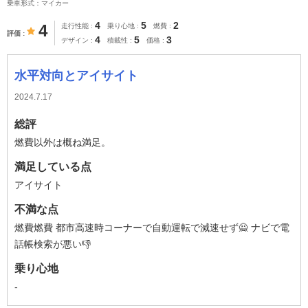
乗車形式：マイカー
4
5
2
4
走行性能
乗り心地
燃費
評価
4
5
3
デザイン
積載性
価格
水平対向とアイサイト
2024.7.17
総評
燃費以外は概ね満足。
満足している点
アイサイト
不満な点
燃費燃費 都市高速時コーナーで自動運転で減速せず🙅 ナビで電
話帳検索が悪い👎
乗り心地
-