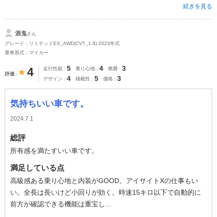
続きを見る
酒鬼
さん
グレード：リミテッドEX_AWD(CVT_1.8) 2023年式
乗車形式：マイカー
5
4
3
4
走行性能
乗り心地
燃費
評価
4
5
3
デザイン
積載性
価格
気持ちいい車です。
2024.7.1
総評
所有感を満たすいい車です。
満足している点
高級感ある乗り心地と内装がGOOD。アイサイトXの仕事もい
い。全長は長いけど小回りが効く。時速15キロ以下で自動的に
前方が確認できる機能は重宝し...