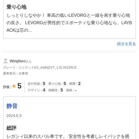
乗り心地
しっとりしなやか！ 車高の低いLEVORGと一線を画す乗り心地
の良さ。 LEVORGが男性的でスポーティな乗り心地なら、LAYB
ACKは芯の...
続きを見る
WingNeo
さん
グレード：リミテッドEX_AWD(CVT_1.8) 2023年式
乗車形式：仕事用
5
5
2
5
走行性能
乗り心地
燃費
評価
4
5
-
デザイン
積載性
価格
静音
2024.6.3
総評
レガシィ以来のスバル車です。 安全性を考慮しレイバックを購