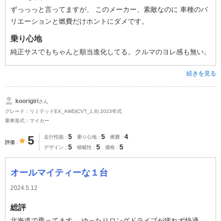
ずっっっと言ってますが、 このメーカー、素敵なのに 車種のバ
リエーションと燃費だけホントにダメです。
乗り心地
純正サスでもちゃんと順当進化してる。クルマのヨレ感も無い。
続きを見る
koorigiri
さん
グレード：リミテッドEX_AWD(CVT_1.8) 2023年式
乗車形式：マイカー
5
5
4
5
走行性能
乗り心地
燃費
評価
5
5
5
デザイン
積載性
価格
オールマイティーな１台
2024.5.12
総評
北海道で乗ってます。 ゆったりロングドライブが疲れず快適。