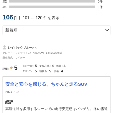
星2
0
件
星1
1
件
166
件中 101 ～ 120 件を表示
レイバックブルー
さん
グレード：リミテッドEX_AWD(CVT_1.8) 2023年式
乗車形式：マイカー
5
4
4
5
走行性能
乗り心地
燃費
評価
5
5
4
デザイン
積載性
価格
安全と安心を感じる、ちゃんと走るSUV
2024.7.23
総評
高速道路を多用するシーンでの走行安定感はバッチリ。冬の雪道