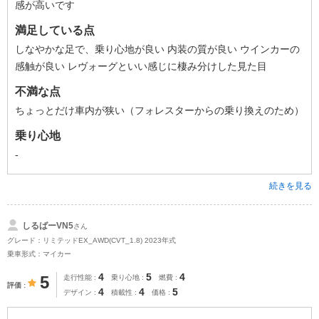
感が高いです
満足している点
しなやかな足で、乗り心地が良い 内装の質が良い ウインカーの
感触が良い レヴォーグといい感じに棲み分けした見た目
不満な点
ちょっとだけ車内が狭い（フォレスターからの乗り換えのため）
乗り心地
-
続きを見る
しるばーVN5
さん
グレード：リミテッドEX_AWD(CVT_1.8) 2023年式
乗車形式：マイカー
4
5
4
5
走行性能
乗り心地
燃費
評価
4
4
5
デザイン
積載性
価格