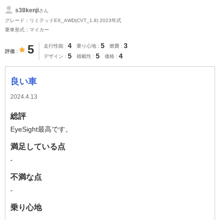
s38kenji
さん
グレード：リミテッドEX_AWD(CVT_1.8) 2023年式
乗車形式：マイカー
4
5
3
5
走行性能
乗り心地
燃費
評価
5
5
4
デザイン
積載性
価格
良い車
2024.4.13
総評
EyeSight最高です。
満足している点
-
不満な点
-
乗り心地