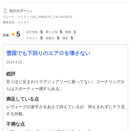
北のカズー
さん
グレード：リミテッドEX_AWD(CVT_1.8) 2023年式
乗車形式：マイカー
5
5
1
5
走行性能
乗り心地
燃費
評価
5
5
5
デザイン
積載性
価格
雪国でも下回りのエアロを壊さない
2024.4.22
総評
言うほど足まわりラグジュアリーに振ってない。コーナリングか
らはスポーティー感すらある。
満足している点
レヴォーグの派手さをあえて抑えているが、抑えきれずにチラ見
する外観。
不満な点