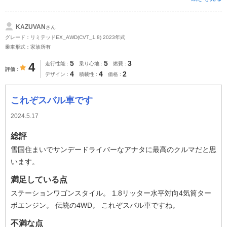
KAZUVAN
さん
グレード：リミテッドEX_AWD(CVT_1.8) 2023年式
乗車形式：家族所有
5
5
3
4
走行性能
乗り心地
燃費
評価
4
4
2
デザイン
積載性
価格
これぞスバル車です
2024.5.17
総評
雪国住まいでサンデードライバーなアナタに最高のクルマだと思
います。
満足している点
ステーションワゴンスタイル。 1.8リッター水平対向4気筒ター
ボエンジン。 伝統の4WD。 これぞスバル車ですね。
不満な点