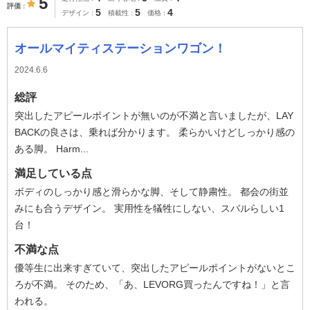
5
評価
5
5
4
デザイン
積載性
価格
オールマイティステーションワゴン！
2024.6.6
総評
突出したアピールポイントが無いのが不満と言いましたが、LAY
BACKの良さは、乗れば分かります。 柔らかいけどしっかり感の
ある脚。 Harm...
満足している点
ボディのしっかり感と滑らかな脚、そして静粛性。 都会の街並
みにも合うデザイン。 実用性を犠牲にしない、スバルらしい1
台！
不満な点
優等生に出来すぎていて、突出したアピールポイントがないとこ
ろが不満。 そのため、「あ、LEVORG買ったんですね！」と言
われる。