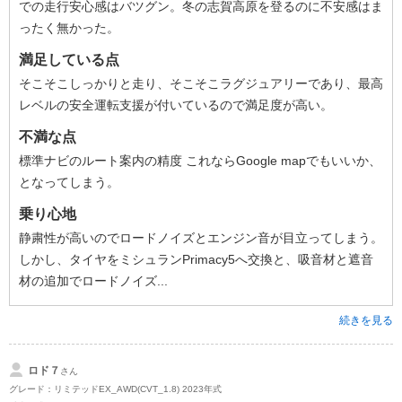
での走行安心感はバツグン。冬の志賀高原を登るのに不安感はま
ったく無かった。
満足している点
そこそこしっかりと走り、そこそこラグジュアリーであり、最高
レベルの安全運転支援が付いているので満足度が高い。
不満な点
標準ナビのルート案内の精度 これならGoogle mapでもいいか、
となってしまう。
乗り心地
静粛性が高いのでロードノイズとエンジン音が目立ってしまう。
しかし、タイヤをミシュランPrimacy5へ交換と、吸音材と遮音
材の追加でロードノイズ...
続きを見る
ロド７
さん
グレード：リミテッドEX_AWD(CVT_1.8) 2023年式