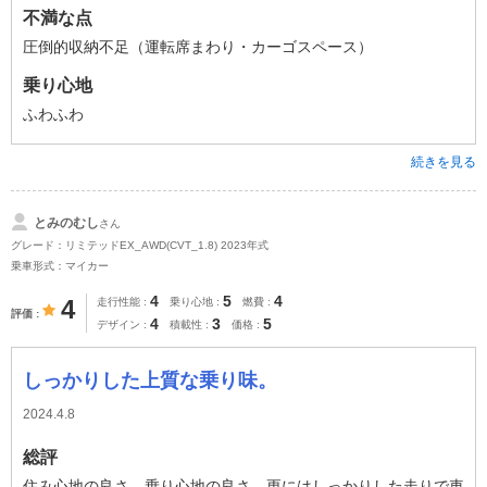
不満な点
圧倒的収納不足（運転席まわり・カーゴスペース）
乗り心地
ふわふわ
続きを見る
とみのむし
さん
グレード：リミテッドEX_AWD(CVT_1.8) 2023年式
乗車形式：マイカー
4
5
4
4
走行性能
乗り心地
燃費
評価
4
3
5
デザイン
積載性
価格
しっかりした上質な乗り味。
2024.4.8
総評
住み心地の良さ、乗り心地の良さ、更にはしっかりした走りで車