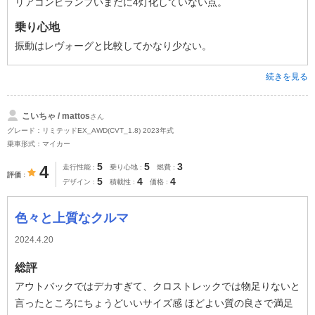
リアコンビランプいまだに4灯化していない点。
乗り心地
振動はレヴォーグと比較してかなり少ない。
続きを見る
こいちゃ / mattos
さん
グレード：リミテッドEX_AWD(CVT_1.8) 2023年式
乗車形式：マイカー
5
5
3
4
走行性能
乗り心地
燃費
評価
5
4
4
デザイン
積載性
価格
色々と上質なクルマ
2024.4.20
総評
アウトバックではデカすぎて、クロストレックでは物足りないと
言ったところにちょうどいいサイズ感 ほどよい質の良さで満足