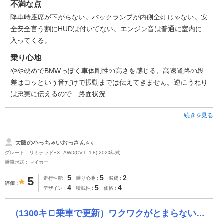
不満な点
降車時座席が下がらない。バックランプが内側全灯じゃない。安
全安全言う割にHUDは付いてない。エンジン音は普通に室内に
入ってくる。
乗り心地
やや硬めでBMWっぽく車体剛性の高さを感じる。高速道路の段
差はコッという音だけで振動までは伝えてきません。逆にうねり
は忠実に伝えるので、路面状況...
続きを見る
大阪の小っちゃいおっさん
さん
グレード：リミテッドEX_AWD(CVT_1.8) 2023年式
乗車形式：マイカー
5
5
2
5
走行性能
乗り心地
燃費
評価
4
5
4
デザイン
積載性
価格
（1300キロ乗車で更新）ワクワクがとまらない。全てが上質で最高の車。