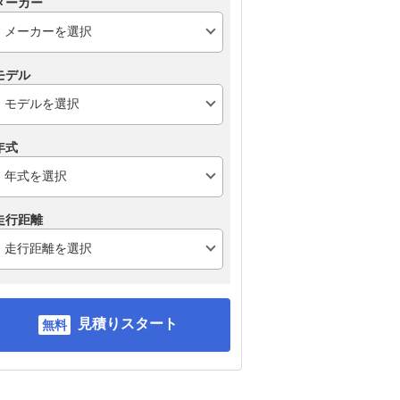
メーカー
モデル
年式
走行距離
見積りスタート