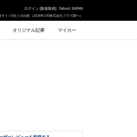
ログイン
[
新規取得
]
Yahoo! JAPAN
サイト5社との比較（2026年2月株式会社プラグ調べ）
オリジナル記事
マイカー