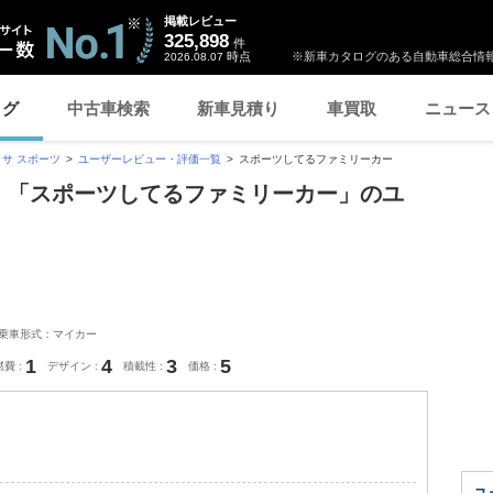
掲載レビュー
325,898
件
時点
※新車カタログのある自動車総合情報
2026.08.07
ログ
中古車検索
新車見積り
車買取
ニュース
サ スポーツ
ユーザーレビュー・評価一覧
スポーツしてるファミリーカー
ツ 「スポーツしてるファミリーカー」のユ
乗車形式：マイカー
1
4
3
5
燃費
デザイン
積載性
価格