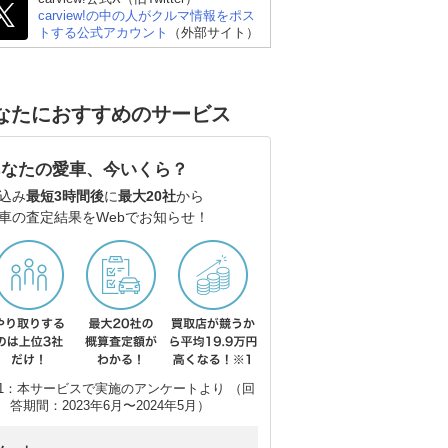
carview!の中の人がクルマ情報をポス
トする公式アカウント
（外部サイト）
トヨタ ヤリス
スズキ アルト
ス
なたにおすすめのサービス
あなたの愛車、今いくら？
込み
最短3時間後
に
最大20社
から
車の査定結果をWebでお知らせ！
1：本サービスで実施のアンケートより （回
答期間：2023年6月〜2024年5月）