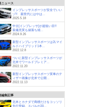
連ニュース
インプレッサスポーツが安全でいい
ゾ!! 親世代にはやは...
2025.5.18
中古[インプレッサ]が超狙い目!!
装備充実も値落ち傾...
2024.9.26
新型インプレッサスポーツは2Lマイ
ルドハイブリッド1本...
2022.12.8
ついに新型インプレッサスポーツが
北米でワールドプレミア...
2022.11.20
新型インプレッサスポーツ実車のテ
ィザー画像が北米で公開...
2022.11.13
連編集記事
北米とカナダで商標だけをコッソリ
先行登録。スバルが20...