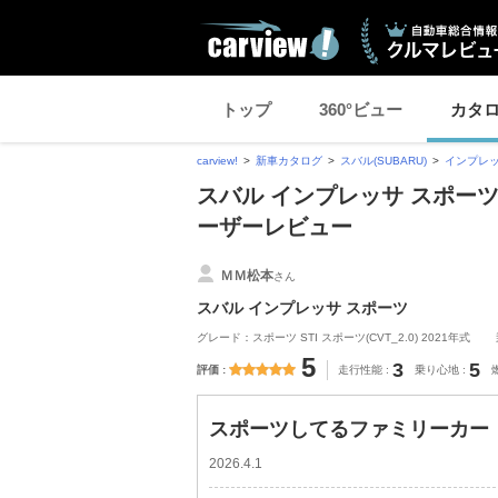
トップ
360°ビュー
カタ
carview!
新車カタログ
スバル(SUBARU)
インプレッ
スバル インプレッサ スポー
ーザーレビュー
ＭＭ松本
さん
スバル インプレッサ スポーツ
グレード：スポーツ STI スポーツ(CVT_2.0) 2021年式
5
3
5
評価
走行性能
乗り心地
スポーツしてるファミリーカー
2026.4.1