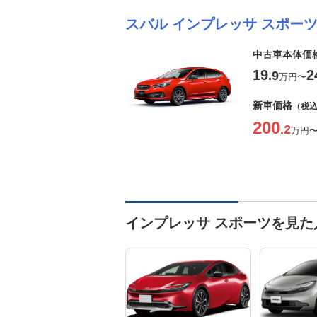
スバル インプレッサ スポー
中古車本体価
19
2
.9
万円
〜
新車価格
（税
200
.2
万円
インプレッサ スポーツを見