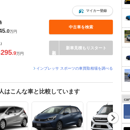
ツ
マイカー登録
格
中古車を検索
45
.0
万円
込）
新車見積もりスタート
295
.9
〜
万円
インプレッサ スポーツの車買取相場を調べる
た人はこんな車と比較しています
ca
Nex
t