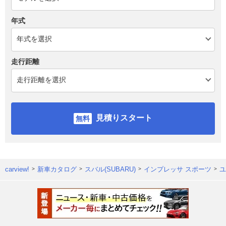
年式
走行距離
見積りスタート
carview!
新車カタログ
スバル(SUBARU)
インプレッサ スポーツ
ユ