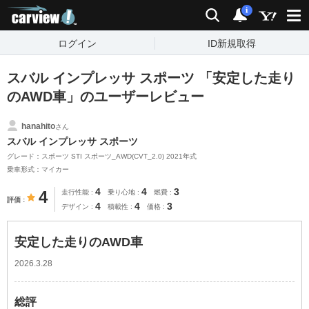
carview!
検索
通知
i
ログイン
ID新規取得
スバル インプレッサ スポーツ 「安定した走り
のAWD車」のユーザーレビュー
hanahito
さん
スバル インプレッサ スポーツ
グレード：スポーツ STI スポーツ_AWD(CVT_2.0) 2021年式
乗車形式：マイカー
4
4
3
4
走行性能
乗り心地
燃費
評価
4
4
3
デザイン
積載性
価格
安定した走りのAWD車
2026.3.28
総評