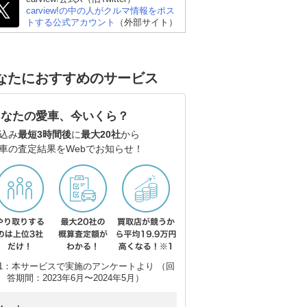
carview!の中の人がクルマ情報をポス
トする公式アカウント
（外部サイト）
なたにおすすめのサービス
あなたの愛車、今いくら？
込み
最短3時間後
に
最大20社
から
車の査定結果をWebでお知らせ！
1：本サービスで実施のアンケートより （回
答期間：2023年6月〜2024年5月）