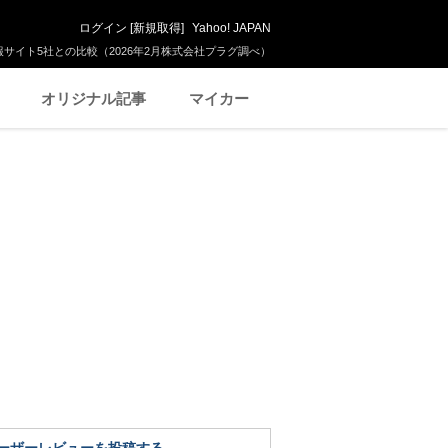
ログイン
[
新規取得
]
Yahoo! JAPAN
サイト5社との比較（2026年2月株式会社プラグ調べ）
オリジナル記事
マイカー