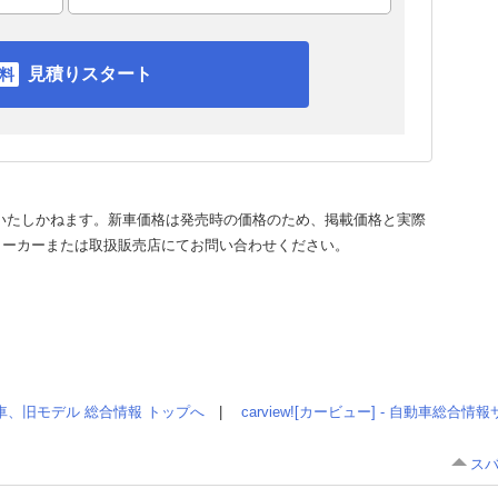
見積りスタート
いたしかねます。新車価格は発売時の価格のため、掲載価格と実際
メーカーまたは取扱販売店にてお問い合わせください。
車、旧モデル 総合情報 トップへ
|
carview![カービュー] - 自動車総合
スバ