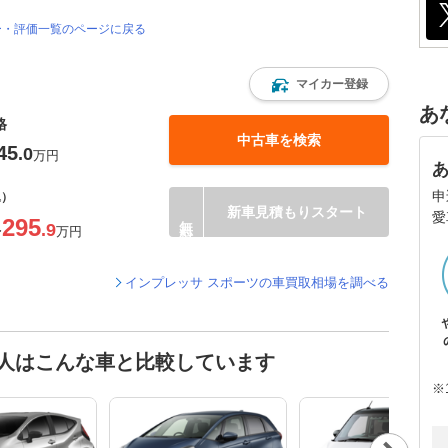
ー・評価一覧のページに戻る
ツ
マイカー登録
あ
格
中古車を検索
45
.0
万円
申
込）
新車見積もりスタート
愛
295
.9
〜
万円
インプレッサ スポーツの車買取相場を調べる
た人はこんな車と比較しています
※
Nex