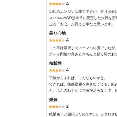
4
1.6Lのエンジンは非力ですが、走り出
スバルのAWDは非常に安定した走行を実
走る「安心」が買える車だと思います。
乗り心地
4
この車は最後までノーマルの脚でしたが
ボディ剛性の良さときちんと動く脚のお
積載性
4
車格からすれば、こんなものかと。
できれば、後部座席を倒さなくても、組
と、ほんのわずかに寸法が足らなくて、積
燃費
3
結構色々と頑張ったのですが、カタログ値