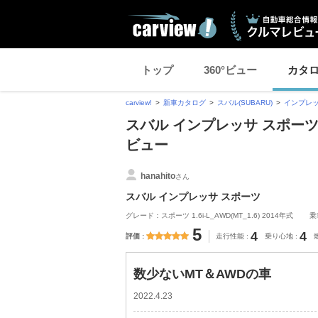
トップ
360°ビュー
カタ
carview!
新車カタログ
スバル(SUBARU)
インプレッ
スバル インプレッサ スポー
ビュー
hanahito
さん
スバル インプレッサ スポーツ
グレード：スポーツ 1.6i-L_AWD(MT_1.6) 2014年式
乗
5
4
4
評価
走行性能
乗り心地
数少ないMT＆AWDの車
2022.4.23