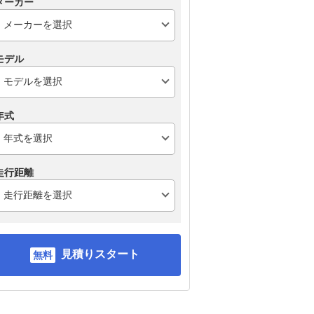
メーカー
スズキ アルト
スズキ スイフト
ト
モデル
年式
走行距離
見積りスタート