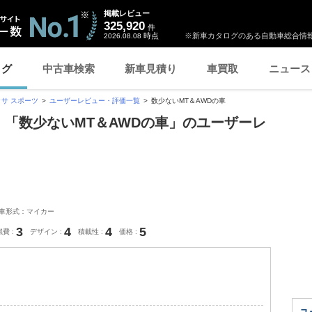
掲載レビュー
325,920
件
時点
※新車カタログのある自動車総合情報
2026.08.08
ログ
中古車検索
新車見積り
車買取
ニュース
サ スポーツ
ユーザーレビュー・評価一覧
数少ないMT＆AWDの車
ツ 「数少ないMT＆AWDの車」のユーザーレ
車形式：マイカー
3
4
4
5
燃費
デザイン
積載性
価格