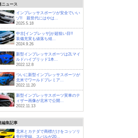
連ニュース
インプレッサスポーツが安全でいい
ゾ!! 親世代にはやは...
2025.5.18
中古[インプレッサ]が超狙い目!!
装備充実も値落ち傾...
2024.9.26
新型インプレッサスポーツは2Lマイ
ルドハイブリッド1本...
2022.12.8
ついに新型インプレッサスポーツが
北米でワールドプレミア...
2022.11.20
新型インプレッサスポーツ実車のテ
ィザー画像が北米で公開...
2022.11.13
連編集記事
北米とカナダで商標だけをコッソリ
先行登録。スバルが20...