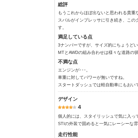
総評
もうこれからほぼ出ないと思われる貴重な
スバルがインプレッサに引き続き、この
す。
満足している点
3ナンバーですが、サイズ的にちょうど
MTとAWDの組み合わせは様々な道路の
不満な点
エンジンが･･･。
車重に対してパワーが無いですね。
スタートダッシュでは軽自動車にもおいて
デザイン
4
個人的には、スタイリッシュで気に入っ
STIの外装で固めると一気にレーシーな
走行性能