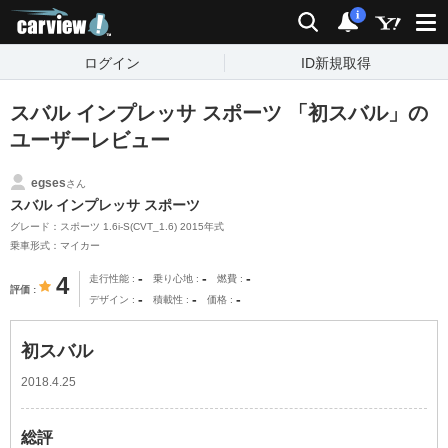
carview!
検索
通知
i
ログイン
ID新規取得
スバル インプレッサ スポーツ 「初スバル」の
ユーザーレビュー
egses
さん
スバル インプレッサ スポーツ
グレード：スポーツ 1.6i-S(CVT_1.6) 2015年式
乗車形式：マイカー
-
-
-
4
走行性能
乗り心地
燃費
評価
-
-
-
デザイン
積載性
価格
初スバル
2018.4.25
総評