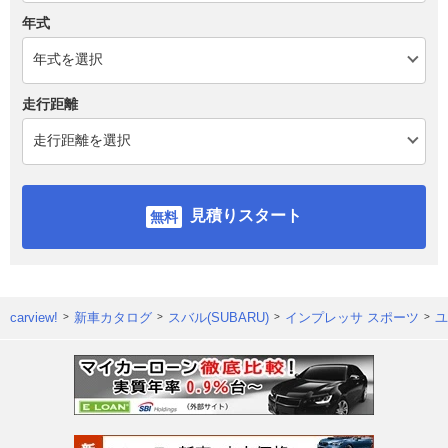
年式
走行距離
見積りスタート
carview!
新車カタログ
スバル(SUBARU)
インプレッサ スポーツ
ユ