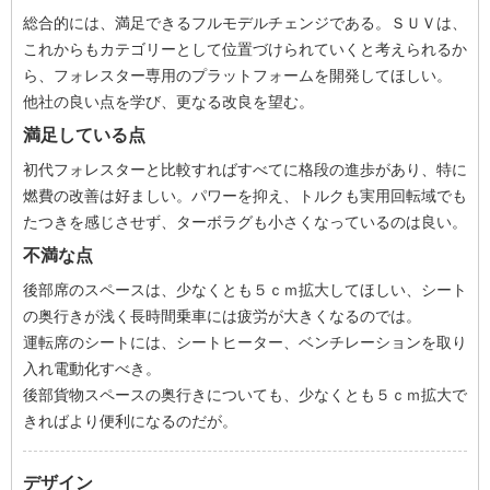
総合的には、満足できるフルモデルチェンジである。ＳＵＶは、
これからもカテゴリーとして位置づけられていくと考えられるか
ら、フォレスター専用のプラットフォームを開発してほしい。
他社の良い点を学び、更なる改良を望む。
満足している点
初代フォレスターと比較すればすべてに格段の進歩があり、特に
燃費の改善は好ましい。パワーを抑え、トルクも実用回転域でも
たつきを感じさせず、ターボラグも小さくなっているのは良い。
不満な点
後部席のスペースは、少なくとも５ｃｍ拡大してほしい、シート
の奥行きが浅く長時間乗車には疲労が大きくなるのでは。
運転席のシートには、シートヒーター、ベンチレーションを取り
入れ電動化すべき。
後部貨物スペースの奥行きについても、少なくとも５ｃｍ拡大で
きればより便利になるのだが。
デザイン