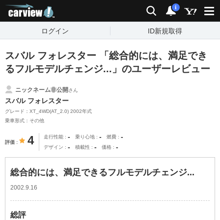
carview!
検索
通知
i
ログイン
ID新規取得
スバル フォレスター 「総合的には、満足でき
るフルモデルチェンジ...」のユーザーレビュー
ニックネーム非公開
さん
スバル フォレスター
グレード：XT_4WD(AT_2.0) 2002年式
乗車形式：その他
-
-
-
4
走行性能
乗り心地
燃費
評価
-
-
-
デザイン
積載性
価格
総合的には、満足できるフルモデルチェンジ...
2002.9.16
総評