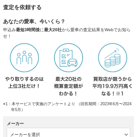
査定を依頼する
あなたの愛車、今いくら？
申込み
最短3時間後
に
最大20社
から愛車の査定結果をWebでお知ら
せ！
※1：本サービスで実施のアンケートより （回答期間：2023年6月〜2024
年5月）
メーカー