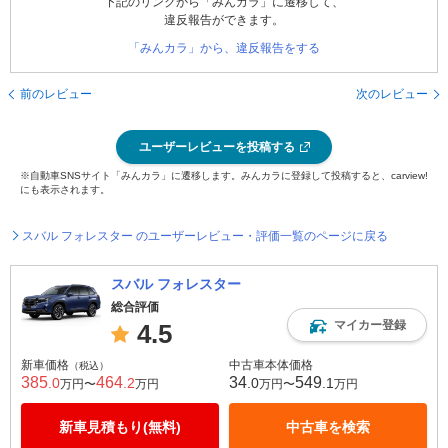
下記のリンクから「みんカラ」に遷移して、
違反報告ができます。
「みんカラ」から、違反報告をする
前のレビュー
次のレビュー
ユーザーレビューを投稿する
※自動車SNSサイト「みんカラ」に遷移します。みんカラに登録して投稿すると、carview!
にも表示されます。
スバル フォレスター のユーザーレビュー・評価一覧のページに戻る
スバル フォレスター
総合評価
マイカー登録
4.5
新車価格
中古車本体価格
（税込）
385
464
34
549
.0
.2
.0
.1
万円〜
万円
万円〜
万円
新車見積もり(無料)
中古車を検索