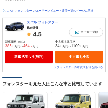
スバル フォレスター のユーザーレビュー・評価一覧のページに戻る
スバル フォレスター
総合評価
マイカー登録
4.5
新車価格
中古車本体価格
（税込）
385
464
34
1100
.0
.2
.0
.0
万円〜
万円
万円〜
万円
新車見積もり(無料)
中古車を検索
フォレスターの車買取相場を調べる
フォレスターを見た人はこんな車と比較しています