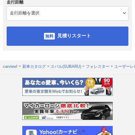
走行距離
見積りスタート
carview!
新車カタログ
スバル(SUBARU)
フォレスター
ユーザーレ