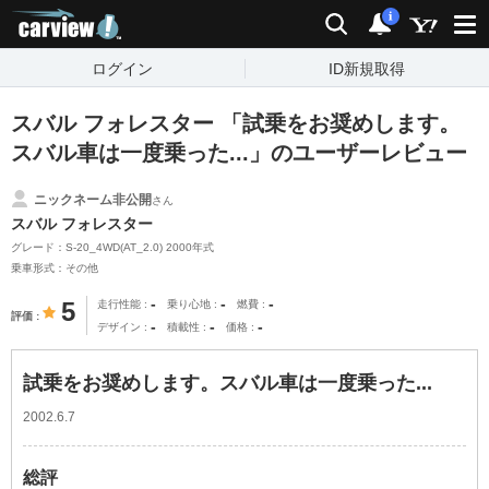
carview!
検索
通知
i
ログイン
ID新規取得
スバル フォレスター 「試乗をお奨めします。
スバル車は一度乗った...」のユーザーレビュー
ニックネーム非公開
さん
スバル フォレスター
グレード：S-20_4WD(AT_2.0) 2000年式
乗車形式：その他
-
-
-
5
走行性能
乗り心地
燃費
評価
-
-
-
デザイン
積載性
価格
試乗をお奨めします。スバル車は一度乗った...
2002.6.7
総評