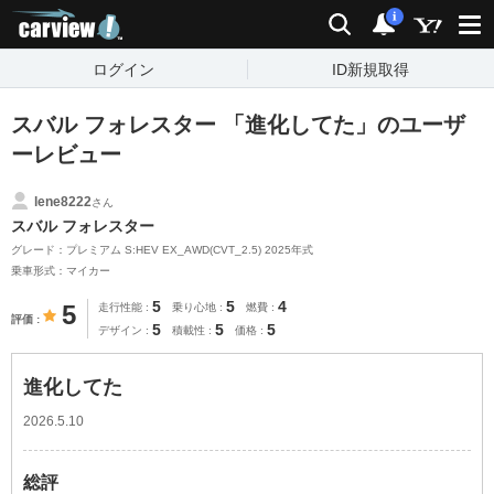
carview!
検索
通知
i
ログイン
ID新規取得
スバル フォレスター 「進化してた」のユーザ
ーレビュー
lene8222
さん
スバル フォレスター
グレード：プレミアム S:HEV EX_AWD(CVT_2.5) 2025年式
乗車形式：マイカー
5
5
4
5
走行性能
乗り心地
燃費
評価
5
5
5
デザイン
積載性
価格
進化してた
2026.5.10
総評