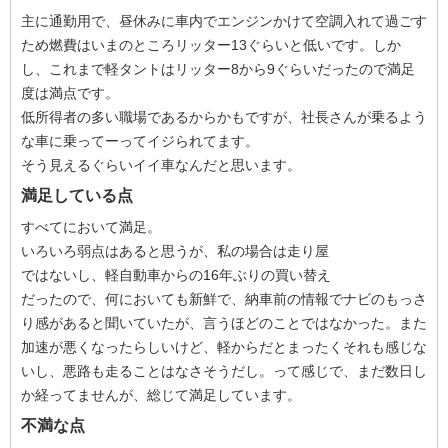
主に通勤用で、昼休みに車内でエンジンかけて空調入れて過ごす
ため燃費はいまのところリッター13ぐらいと低いです。しか
し、これまで軽タントはリッター8から9ぐらいだったので満足
度は満点です。
低所得者の多い職場であるからかもですが、社長さんが乗るよう
な車に乗ってーってイジられてます。
そう見えるぐらいイイ車なんだと思います。
満足している点
すべてにおいて満足。
いろいろ弱点はあると思うが、私の場合は走り屋
ではないし、軽自動車からの16年ぶりの買い替え
だったので、何においても新鮮で、納車前の情報でナビのもっさ
り感があると聞いていたが、言うほどのことではなかった。また
加速が悪くなったらしいけど、軽からだとまったくそれも感じな
いし、悪路も走ることはなさそうだし。って感じで、まだ数日し
か経ってませんが、総じて満足しています。
不満な点