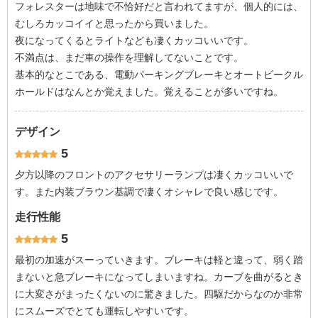
フォレスターは地味で不恰好だと言われてますが、個人的には、
むしろカッコイイと思ったから買いました。
夜になってくるとライトなども凄くカッコいいです。
不満点は、まだ車の操作を理解してないことです。
基本的なとこである、電動パーキングブレーキとオートビークル
ホールドはなんとか覚えました。覚えることが多いですね。
デザイン
5
夕方以降のフロントのアクセサリーランプは凄くカッコいいで
す。また内装ブラウン基調で凄くオシャレで良い感じです。
走行性能
5
最初の加速がスーっていきます。ブレーキは軽と違って、弱く踏
まないと急ブレーキになってしまいますね。カーブを曲がるとき
に大変さがまったくないのに驚きました。四駆だからなのか非常
にスムーズでとても運転しやすいです。