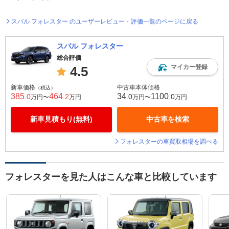
スバル フォレスター のユーザーレビュー・評価一覧のページに戻る
スバル フォレスター
総合評価
マイカー登録
4.5
新車価格
中古車本体価格
（税込）
385
464
34
1100
.0
.2
.0
.0
万円〜
万円
万円〜
万円
新車見積もり(無料)
中古車を検索
フォレスターの車買取相場を調べる
フォレスターを見た人はこんな車と比較しています