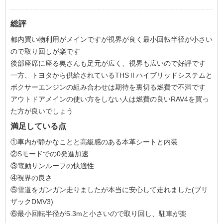
総評
都内買い物利用がメインですが視界が良く最小回転半径が小さい
ので取り回しが楽です
後部座席に座る奥さんも足元が広く、視界も広いので好評です
一方、トヨタから供給されているTHSⅡハイブリッドシステムと
ボクサーエンジンの組み合わせは期待を裏切る燃費で不満です
アウトドアメインの使い方をしない人は燃費の良いRAV4を買っ
た方が良いでしょう
満足している点
①車内が静かなことと高級感のある本革シートと内装
②Sモードでの0発進加速
③電動サンルーフの快適性
④視界の良さ
⑤雪道をガンガン走りましたが本当に安心して走れました(ブリ
ザックDMV3)
⑥最小回転半径が5.3mと小さいので取り回し、駐車が楽