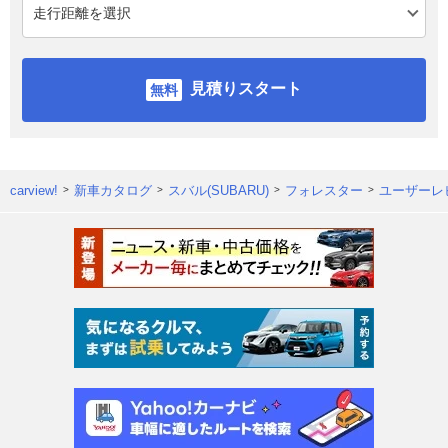
見積りスタート
carview!
新車カタログ
スバル(SUBARU)
フォレスター
ユーザーレ