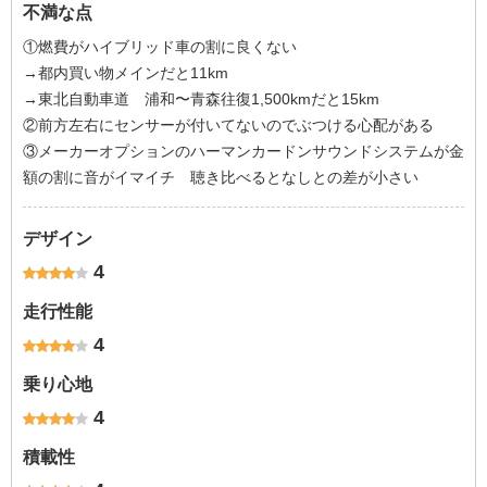
不満な点
①燃費がハイブリッド車の割に良くない
→都内買い物メインだと11km
→東北自動車道 浦和〜青森往復1,500kmだと15km
②前方左右にセンサーが付いてないのでぶつける心配がある
③メーカーオプションのハーマンカードンサウンドシステムが金
額の割に音がイマイチ 聴き比べるとなしとの差が小さい
デザイン
4
走行性能
4
乗り心地
4
積載性