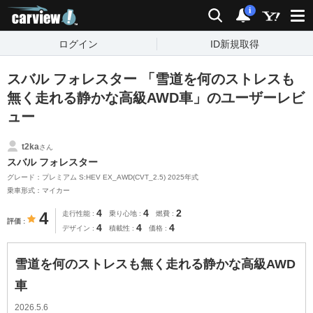
carview!
検索
通知
i
ログイン
ID新規取得
スバル フォレスター 「雪道を何のストレスも
無く走れる静かな高級AWD車」のユーザーレビ
ュー
t2ka
さん
スバル フォレスター
グレード：プレミアム S:HEV EX_AWD(CVT_2.5) 2025年式
乗車形式：マイカー
4
4
2
4
走行性能
乗り心地
燃費
評価
4
4
4
デザイン
積載性
価格
雪道を何のストレスも無く走れる静かな高級AWD
車
2026.5.6