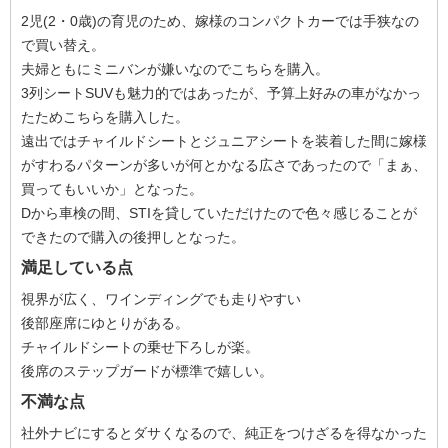
2児(2・0歳)の育児のため、嫁様のコンパクトカーでは手狭なの
で買い替え。
夫婦ともにミニバンが嫌いなのでこちらを購入。
3列シートSUVも魅力的ではあったが、予算上好みの車がなかっ
たためこちらを購入した。
遠出ではチャイルドシートとジュニアシートを装着した間に嫁様
がすわるパターンが多いが何とかなる広さであったので「まぁ、
買ってもいいか」となった。
Dから車検の間、STIを貸していただけたので色々感じることが
できたので購入の後押しとなった。
満足している点
視界が広く、ワインディングでも走りやすい
後部座席にゆとりがある。
チャイルドシートの乗せ下ろしが楽。
後席のステップガードが標準で嬉しい。
不満な点
社外ナビにするとダサくなるので、純正をつけざるを得なかった