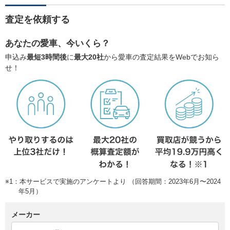
査定を依頼する
あなたの愛車、今いくら？
申込み
最短3時間後
に
最大20社
から愛車の査定結果をWebでお知ら
せ！
※1：本サービスで実施のアンケートより （回答期間：2023年6月〜2024
年5月）
メーカー