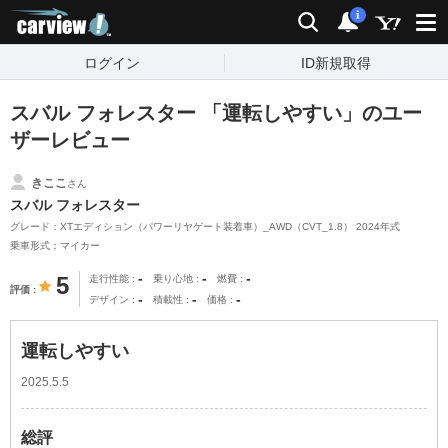
carview!
検索
通知
i
ログイン
ID新規取得
スバル フォレスター 「運転しやすい」のユー
ザーレビュー
きここ
さん
スバル フォレスター
グレード：XTエディション（パワーリヤゲート装着車）_AWD（CVT_1.8） 2024年式
乗車形式：マイカー
-
-
-
5
走行性能
乗り心地
燃費
評価
-
-
-
デザイン
積載性
価格
運転しやすい
2025.5.5
総評