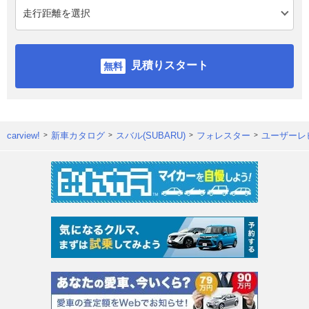
見積りスタート
carview!
新車カタログ
スバル(SUBARU)
フォレスター
ユーザーレ