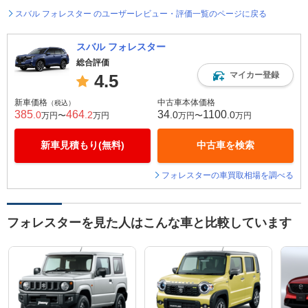
スバル フォレスター のユーザーレビュー・評価一覧のページに戻る
スバル フォレスター
総合評価
マイカー登録
4.5
新車価格
中古車本体価格
（税込）
385
464
34
1100
.0
.2
.0
.0
万円〜
万円
万円〜
万円
新車見積もり(無料)
中古車を検索
フォレスターの車買取相場を調べる
フォレスターを見た人はこんな車と比較しています