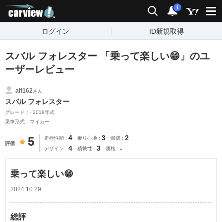
carview!
検索
通知
i
ログイン
ID新規取得
スバル フォレスター 「乗って楽しい😁」のユ
ーザーレビュー
alf162
さん
スバル フォレスター
グレード：- 2018年式
乗車形式：マイカー
4
3
2
5
走行性能
乗り心地
燃費
評価
4
3
-
デザイン
積載性
価格
乗って楽しい😁
2024.10.29
総評