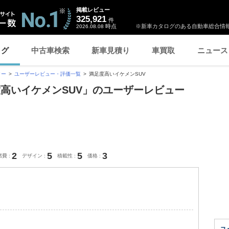
掲載レビュー
325,921
件
時点
※新車カタログのある自動車総合情報
2026.08.08
ログ
中古車検索
新車見積り
車買取
ニュース
ター
ユーザーレビュー・評価一覧
満足度高いイケメンSUV
度高いイケメンSUV」のユーザーレビュー
2
5
5
3
燃費
デザイン
積載性
価格