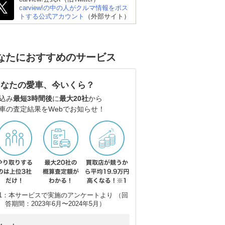
carview!の中の人がクルマ情報をポス
トする公式アカウント
（外部サイト）
なたにおすすめのサービス
あなたの愛車、今いくら？
込み
最短3時間後
に
最大20社
から
車の査定結果をWebでお知らせ！
1：本サービスで実施のアンケートより （回
答期間：2023年6月〜2024年5月）