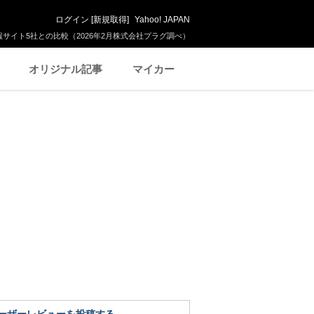
ログイン
[
新規取得
]
Yahoo! JAPAN
サイト5社との比較（2026年2月株式会社プラグ調べ）
オリジナル記事
マイカー