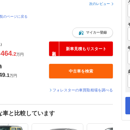
次のレビュー
一覧のページに戻る
マイカー登録
込）
新車見積もりスタート
464
.2
〜
万円
格
中古車を検索
49
.1
万円
フォレスターの車買取相場を調べる
な車と比較しています