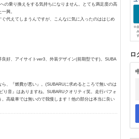
ユ
種への乗り換えをする気持ちになりません。とても満足度の高
た一興。
すぐ代えてしまうんですが、こんなに気に入ったのははじめ
※
ロ
好、アイサイトver3、外装デザイン(前期型です)。SUBA
ら、『燃費が悪い』。(SUBARUに求めるところで無いのは
ビり音』はありますね。SUBARUクオリティ笑。走行パフォ
う。高級車では無いので我慢します！他の部分は本当に良い