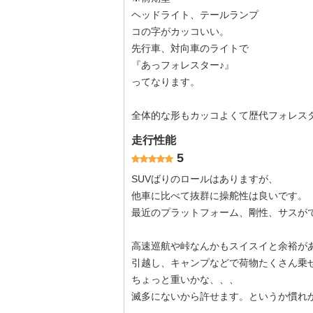
ヘッドライト、テールランプ
コの字がカッコいい。
先行車、対向車のライトで
『あっフォレスター♪』
ってなります。
全体的な形もカッコよくて歴代フォレス
走行性能
5
SUVばりのロールはありますが、
他車に比べて抜群に操舵性は良いです。
最近のプラットフォーム、剛性、サスが
高速巡航や峠なんかもスイスイと余裕が
引越し、キャンプなどで荷物たくさん乗
ちょっと重いかな、、、
滅多にないから許せます。というか慣れ