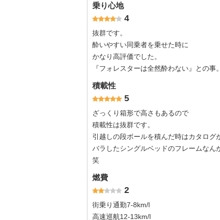
乗り心地
4
抜群です。
酔いやすい同乗者を乗せた時に
かなり高評価でした。
『フォレスターは全然酔わない』との事
積載性
5
ざっくり箱形で高さもあるので
積載性は抜群です。
引越しの段ボールを積んだ時はカタログ
バラしたシングルベッドのフレームなん
笑
燃費
2
街乗り通勤7-8km/l
高速巡航12-13km/l