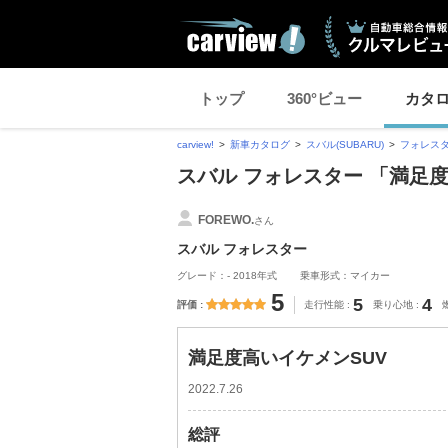
トップ
360°ビュー
カタ
carview!
新車カタログ
スバル(SUBARU)
フォレス
スバル フォレスター 「満足
FOREWO.
さん
スバル フォレスター
グレード：- 2018年式
乗車形式：マイカー
5
5
4
評価
走行性能
乗り心地
満足度高いイケメンSUV
2022.7.26
総評