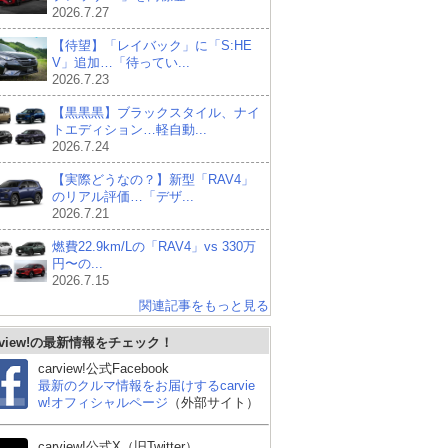
2026.7.27
【待望】「レイバック」に「S:HE
V」追加…「待ってい...
2026.7.23
【黒黒黒】ブラックスタイル、ナイ
トエディション…軽自動...
2026.7.24
【実際どうなの？】新型「RAV4」
のリアル評価…「デザ...
2026.7.21
燃費22.9km/Lの「RAV4」vs 330万
円〜の...
2026.7.15
関連記事をもっと見る
rview!の最新情報をチェック！
carview!公式Facebook
最新のクルマ情報をお届けするcarvie
w!オフィシャルページ
（外部サイト）
carview!公式X（旧Twitter）