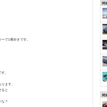
関
ターで1番好きです。
です。
あります。
せると
関
かな？