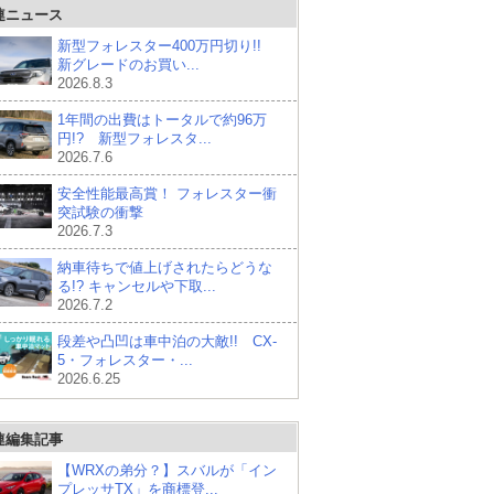
連ニュース
新型フォレスター400万円切り!!
新グレードのお買い...
2026.8.3
1年間の出費はトータルで約96万
円!? 新型フォレスタ...
2026.7.6
安全性能最高賞！ フォレスター衝
突試験の衝撃
2026.7.3
納車待ちで値上げされたらどうな
る!? キャンセルや下取...
2026.7.2
段差や凸凹は車中泊の大敵!! CX-
5・フォレスター・...
2026.6.25
連編集記事
【WRXの弟分？】スバルが「イン
プレッサTX」を商標登...