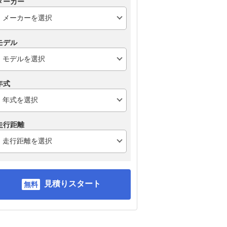
メーカー
モデル
年式
走行距離
見積りスタート