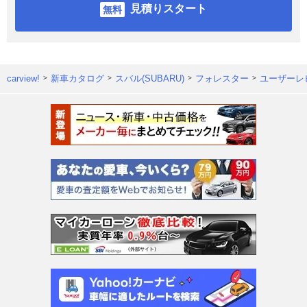
見積りスタート
carview!
新車カタログ
スバル(SUBARU)
フォレスター
ユーザーレ