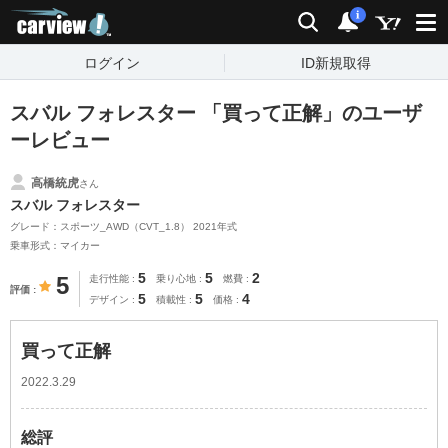
carview!
検索
通知
i
ログイン
ID新規取得
スバル フォレスター 「買って正解」のユーザ
ーレビュー
高橋統虎
さん
スバル フォレスター
グレード：スポーツ_AWD（CVT_1.8） 2021年式
乗車形式：マイカー
5
5
2
5
走行性能
乗り心地
燃費
評価
5
5
4
デザイン
積載性
価格
買って正解
2022.3.29
総評