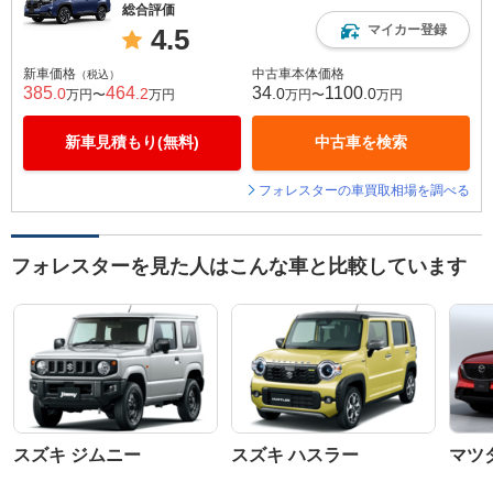
総合評価
マイカー登録
4.5
新車価格
中古車本体価格
（税込）
385
464
34
1100
.0
.2
.0
.0
万円〜
万円
万円〜
万円
新車見積もり(無料)
中古車を検索
フォレスターの車買取相場を調べる
フォレスターを見た人はこんな車と比較しています
スズキ ジムニー
スズキ ハスラー
マツダ