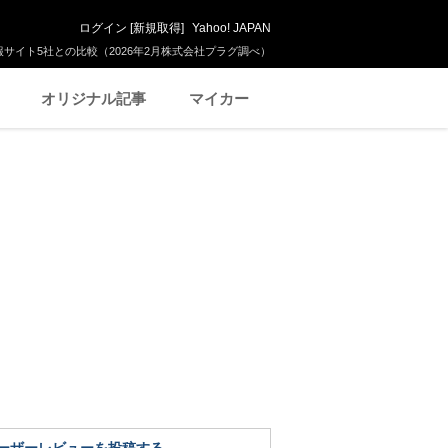
ログイン
[
新規取得
]
Yahoo! JAPAN
サイト5社との比較（2026年2月株式会社プラグ調べ）
オリジナル記事
マイカー