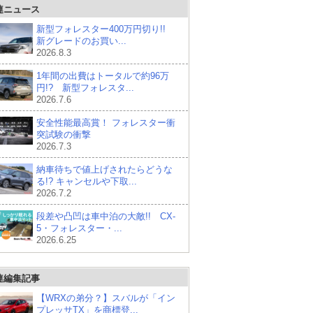
連ニュース
新型フォレスター400万円切り!!
新グレードのお買い...
2026.8.3
1年間の出費はトータルで約96万
円!? 新型フォレスタ...
2026.7.6
安全性能最高賞！ フォレスター衝
突試験の衝撃
2026.7.3
納車待ちで値上げされたらどうな
る!? キャンセルや下取...
2026.7.2
段差や凸凹は車中泊の大敵!! CX-
5・フォレスター・...
2026.6.25
連編集記事
【WRXの弟分？】スバルが「イン
プレッサTX」を商標登...