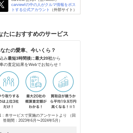
carview!の中の人がクルマ情報をポス
トする公式アカウント
（外部サイト）
なたにおすすめのサービス
あなたの愛車、今いくら？
込み
最短3時間後
に
最大20社
から
車の査定結果をWebでお知らせ！
トヨタ ハリアーハイブ
マツダ CX-5
ト
リッド
ー3
1：本サービスで実施のアンケートより （回
答期間：2023年6月〜2024年5月）