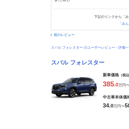
下記のリンクから「み
「みん
前のレビュー
スバル フォレスター のユーザーレビュー・評価
スバル フォレスター
新車価格
（税
385
.0
万円
中古車本体価
34
5
.0
万円
〜