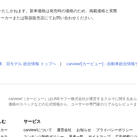
いたしかねます。新車価格は発売時の価格のため、掲載価格と実際
メーカーまたは取扱販売店にてお問い合わせください。
車、旧モデル 総合情報 トップへ
|
carview![カービュー] - 自動車総合
carview!（カービュー）はLINEヤフー株式会社が運営するクルマに関す
価格やスペックなどの公式情報から、ユーザーや専門家のリアルなレビューま
しむ
サービス
イカー
carview!について
運営会社
お知らせ
プライバシーポリシー
んカラ
コンテンツ制作ポリシー
著者一覧
サイトマップ
広告掲載に