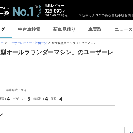
掲載レビュー
325,893
件
時点
※新車カタログのある自動車総合情報
2026.08.07
ログ
中古車検索
新車見積り
車買取
ニュース
ター
ユーザーレビュー・評価一覧
全天候型オールラウンダーマシン
候型オールラウンダーマシン」のユーザーレ
乗車形式：マイカー
4
5
4
4
燃費
デザイン
積載性
価格
ン