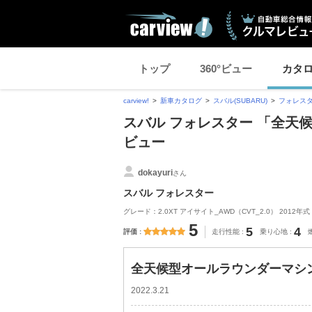
トップ
360°ビュー
カタ
carview!
新車カタログ
スバル(SUBARU)
フォレス
スバル フォレスター 「全天
ビュー
dokayuri
さん
スバル フォレスター
グレード：2.0XT アイサイト_AWD（CVT_2.0） 2012年式
5
5
4
評価
走行性能
乗り心地
全天候型オールラウンダーマシ
2022.3.21