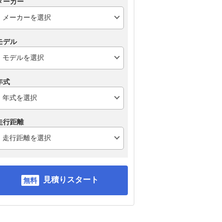
メーカー
モデル
年式
走行距離
見積りスタート