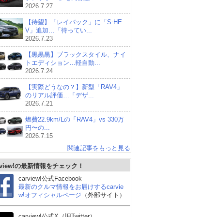
2026.7.27
【待望】「レイバック」に「S:HE
V」追加…「待ってい...
2026.7.23
【黒黒黒】ブラックスタイル、ナイ
トエディション…軽自動...
2026.7.24
【実際どうなの？】新型「RAV4」
のリアル評価…「デザ...
2026.7.21
燃費22.9km/Lの「RAV4」vs 330万
円〜の...
2026.7.15
関連記事をもっと見る
rview!の最新情報をチェック！
carview!公式Facebook
最新のクルマ情報をお届けするcarvie
w!オフィシャルページ
（外部サイト）
carview!公式X（旧Twitter）