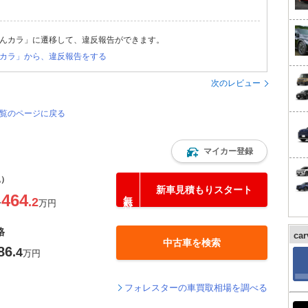
んカラ」に遷移して、違反報告ができます。
カラ」から、違反報告をする
次のレビュー
一覧のページに戻る
マイカー登録
込）
新車見積もりスタート
464
.2
〜
万円
格
ca
中古車を検索
86
.4
万円
フォレスターの車買取相場を調べる