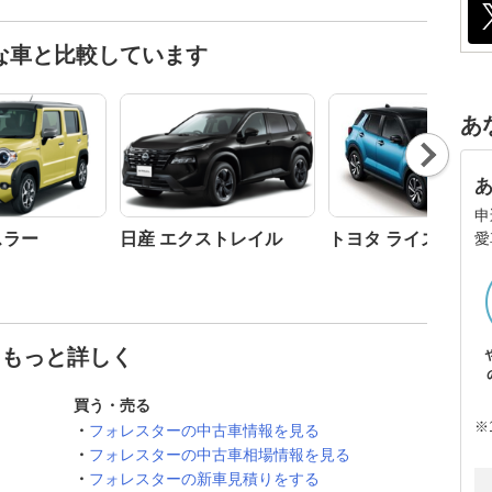
な車と比較しています
あ
Nex
t
申
愛
スラー
日産 エクストレイル
トヨタ ライズ
てもっと詳しく
買う・売る
※
フォレスターの中古車情報を見る
フォレスターの中古車相場情報を見る
フォレスターの新車見積りをする