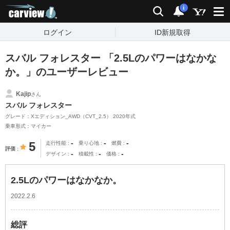
carview!
検索
通知
i
ログイン
ID新規取得
スバル フォレスター 「2.5Lのパワーはなかな
か。」のユーザーレビュー
Kajip
さん
スバル フォレスター
グレード：Xエディション_AWD（CVT_2.5） 2020年式
乗車形式：マイカー
-
-
-
5
走行性能
乗り心地
燃費
評価
-
-
-
デザイン
積載性
価格
2.5Lのパワーはなかなか。
2022.2.6
総評