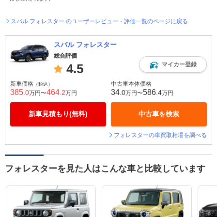
スバル フォレスター のユーザーレビュー・評価一覧のページに戻る
スバル フォレスター
総合評価
マイカー登録
4.5
新車価格
中古車本体価格
（税込）
385
464
34
586
.0
.2
.0
.4
万円〜
万円
万円〜
万円
新車見積もり(無料)
中古車を検索
フォレスターの車買取相場を調べる
フォレスターを見た人はこんな車と比較しています