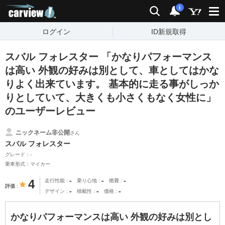
carview!
検索
通知
i
ログイン
ID新規取得
スバル フォレスター 「かなりパフォーマンス
は高い 外観の好みは別として、車としてはかな
りよく出来ています。 基本的に走る事がしっか
りとしていて、大きくも小さくもなく女性に」
のユーザーレビュー
ニックネーム非公開
さん
スバル フォレスター
グレード：-
乗車形式：マイカー
-
-
-
4
走行性能
乗り心地
燃費
評価
-
-
-
デザイン
積載性
価格
かなりパフォーマンスは高い 外観の好みは別とし