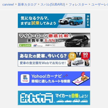
carview!
新車カタログ
スバル(SUBARU)
フォレスター
ユーザーレ