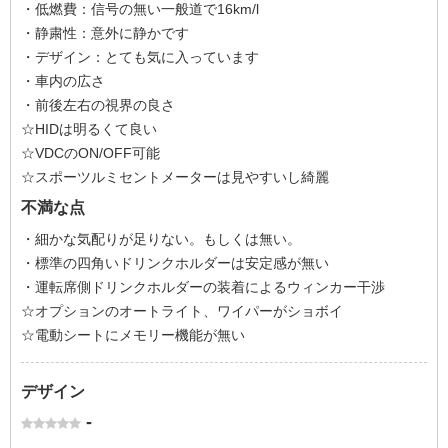
・低燃費：信号の無い一般道で16km/l
・静粛性：意外に静かです
・デザイン：とても気に入っています
・車内の広さ
・前後左右の視界の良さ
☆HIDは明るくて良い
☆VDCのON/OFF可能
☆スポーツルミセントメーターは見やすいし綺麗
不満な点
・細かな気配りが足りない。もしくは無い。
・標準の四角いドリンクホルダーは安定感が無い
・運転席側ドリンクホルダーの装着によるウィンカー干渉
☆オプションのオートライト、ワイパーがショボイ
☆電動シートにメモリー機能が無い
デザイン
-