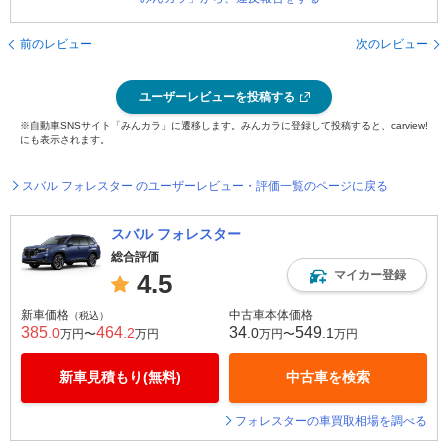
前のレビュー
次のレビュー
ユーザーレビューを投稿する
※自動車SNSサイト「みんカラ」に遷移します。みんカラに登録して投稿すると、carview!
にも表示されます。
スバル フォレスター のユーザーレビュー・評価一覧のページに戻る
スバル フォレスター
総合評価
マイカー登録
4.5
新車価格
中古車本体価格
（税込）
385
464
34
549
.0
.2
.0
.1
万円〜
万円
万円〜
万円
新車見積もり(無料)
中古車を検索
フォレスターの車買取相場を調べる