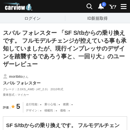
carview!
検索
通知
i
ログイン
ID新規取得
スバル フォレスター 「SF S/tbからの乗り換え
です。 フルモデルチェンジが控えている事も承
知していましたが、現行インプレッサのデザイ
ンを踏襲するであろう事と、一回り大」のユー
ザーレビュー
moribito
さん
スバル フォレスター
グレード：2.0XS_AWD（AT_2.0） 2010年式
乗車形式：マイカー
-
-
-
5
走行性能
乗り心地
燃費
評価
-
-
-
デザイン
積載性
価格
SF S/tbからの乗り換えです。 フルモデルチェン