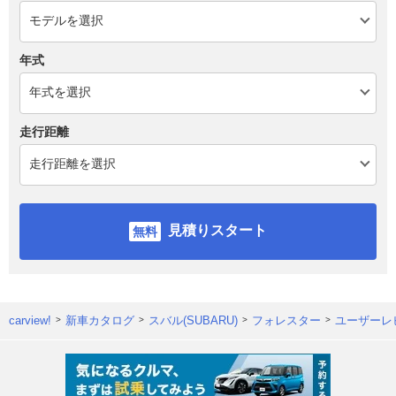
年式
走行距離
見積りスタート
carview!
新車カタログ
スバル(SUBARU)
フォレスター
ユーザーレ