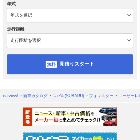
年式
走行距離
見積りスタート
carview!
新車カタログ
スバル(SUBARU)
フォレスター
ユーザーレ