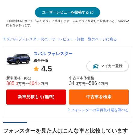
ユーザーレビューを投稿する
※自動車SNSサイト「みんカラ」に遷移します。みんカラに登録して投稿すると、carview!
にも表示されます。
スバル フォレスター のユーザーレビュー・評価一覧のページに戻る
スバル フォレスター
総合評価
マイカー登録
4.5
新車価格
中古車本体価格
（税込）
385
464
34
586
.0
.2
.0
.4
万円〜
万円
万円〜
万円
新車見積もり(無料)
中古車を検索
フォレスターの車買取相場を調べる
フォレスターを見た人はこんな車と比較しています