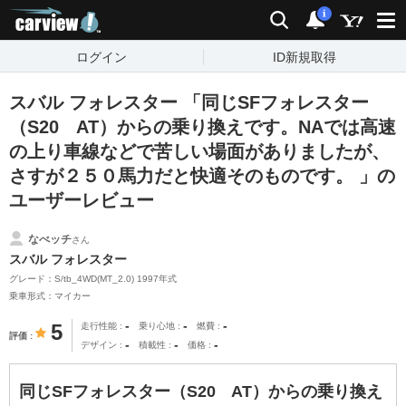
carview!
検索
通知
i
ログイン
ID新規取得
スバル フォレスター 「同じSFフォレスター
（S20 AT）からの乗り換えです。NAでは高速
の上り車線などで苦しい場面がありましたが、
さすが２５０馬力だと快適そのものです。 」の
ユーザーレビュー
なべッチ
さん
スバル フォレスター
グレード：S/tb_4WD(MT_2.0) 1997年式
乗車形式：マイカー
-
-
-
5
走行性能
乗り心地
燃費
評価
-
-
-
デザイン
積載性
価格
同じSFフォレスター（S20 AT）からの乗り換え