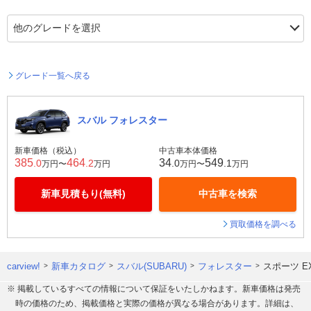
グレード一覧へ戻る
スバル フォレスター
新車価格（税込）
中古車本体価格
385
464
34
549
.0
.2
.0
.1
万円〜
万円
万円〜
万円
新車見積もり(無料)
中古車を検索
買取価格を調べる
carview!
新車カタログ
スバル(SUBARU)
フォレスター
スポーツ E
※ 掲載しているすべての情報について保証をいたしかねます。新車価格は発売
時の価格のため、掲載価格と実際の価格が異なる場合があります。詳細は、