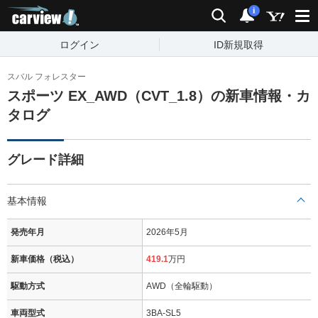
carview!
検索
通知
i
ログイン
ID新規取得
スバル フォレスター
スポーツ EX_AWD（CVT_1.8）の新車情報・カ
タログ
グレード詳細
基本情報
発売年月
2026年5月
新車価格（税込）
419.1
万円
駆動方式
AWD（全輪駆動）
車両型式
3BA-SL5