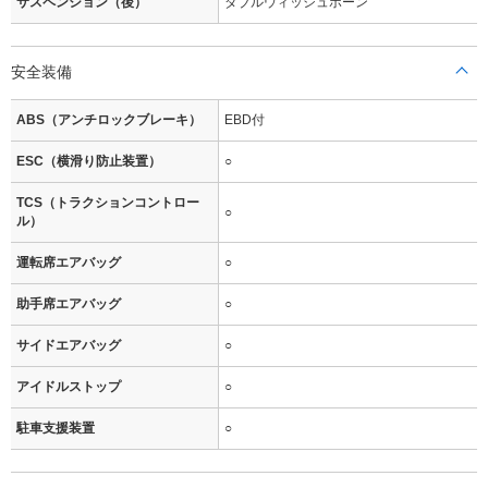
サスペンション（後）
ダブルウィッシュボーン
安全装備
ABS（アンチロックブレーキ）
EBD付
ESC（横滑り防止装置）
○
TCS（トラクションコントロー
○
ル）
運転席エアバッグ
○
助手席エアバッグ
○
サイドエアバッグ
○
アイドルストップ
○
駐車支援装置
○