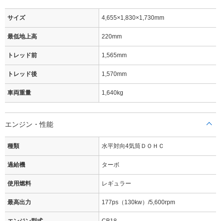
サイズ
4,655×1,830×1,730mm
最低地上高
220mm
トレッド前
1,565mm
トレッド後
1,570mm
車両重量
1,640kg
エンジン・性能
種類
水平対向4気筒ＤＯＨＣ
過給機
ターボ
使用燃料
レギュラー
最高出力
177ps（130kw）/5,600rpm