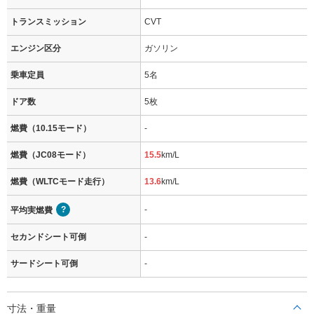
トランスミッション
CVT
エンジン区分
ガソリン
乗車定員
5名
ドア数
5枚
燃費（10.15モード）
-
燃費（JC08モード）
15.5
km/L
燃費（WLTCモード走行）
13.6
km/L
-
平均実燃費
セカンドシート可倒
-
サードシート可倒
-
寸法・重量