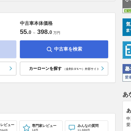
中古車本体価格
55
.
398
.
0
0
～
万円
中古車を検索
カーローンを探す
（金利0.9％〜）外部サイト
あ
申
愛
ーレビュー
専門家レビュー
みんなの質問
14件
11,686件
594件