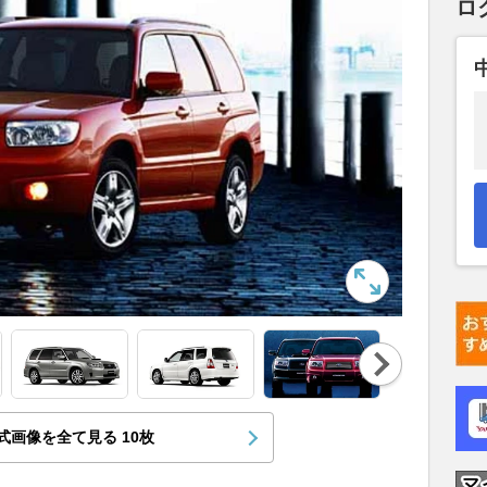
ロ
Nex
t
式画像を全て見る
10
枚