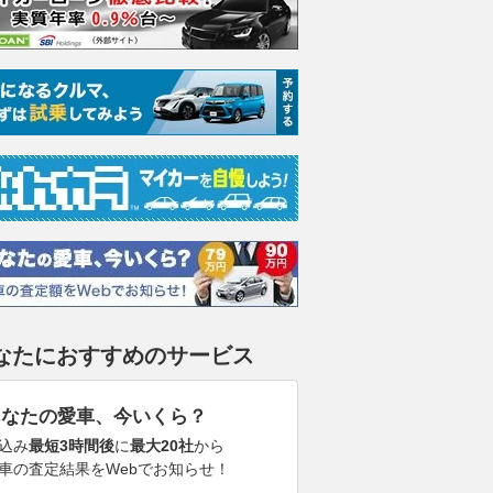
なたにおすすめのサービス
あなたの愛車、今いくら？
込み
最短3時間後
に
最大20社
から
車の査定結果をWebでお知らせ！