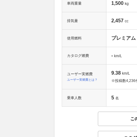
1,500
車両重量
kg
2,457
排気量
cc
プレミアム
使用燃料
-
カタログ燃費
km/L
9.38
km/L
ユーザー実燃費
ユーザー実燃費とは？
※投稿数
4,236
5
乗車人数
名
こ