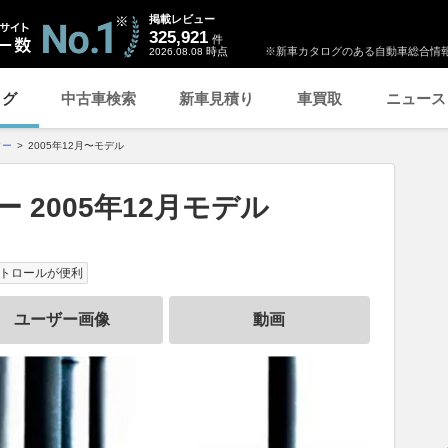
掲載レビュー
325,921
件
時点
※新車カタログのある自動車総合情報
2026.08.08
ログ
中古車検索
新車見積り
車買取
ニュース
ター
2005年12月〜モデル
 2005年12月モデル
トロールが便利
ユーザー画像
動画