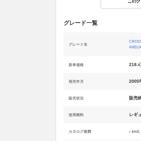
このグ
グレード一覧
CROSS
グレード名
4WD(A
218.
新車価格
4
2005
発売年月
販売
販売状況
レギ
使用燃料
-
カタログ燃費
km/L