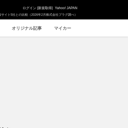
ログイン
[
新規取得
]
Yahoo! JAPAN
サイト5社との比較（2026年2月株式会社プラグ調べ）
オリジナル記事
マイカー