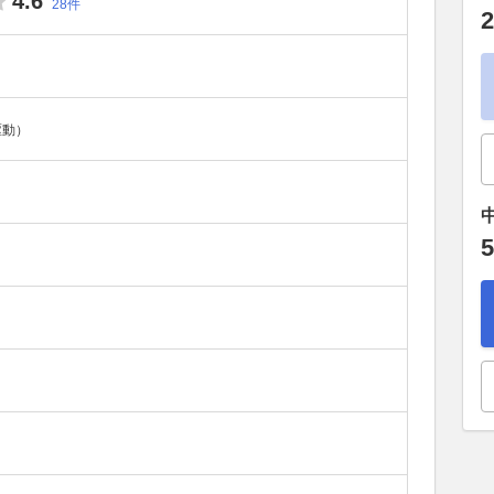
4.6
28件
2
駆動）
5