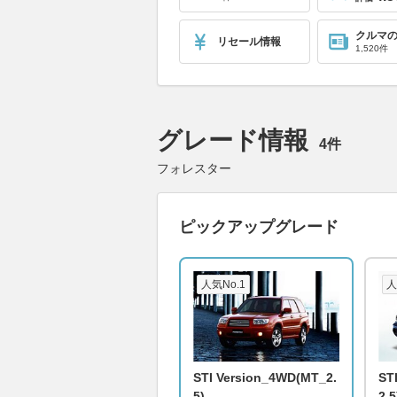
クルマ
リセール情報
1,520件
グレード情報
4件
フォレスター
ピックアップグレード
人気No.1
人
STI Version_4WD(MT_2.
ST
5)
2.5