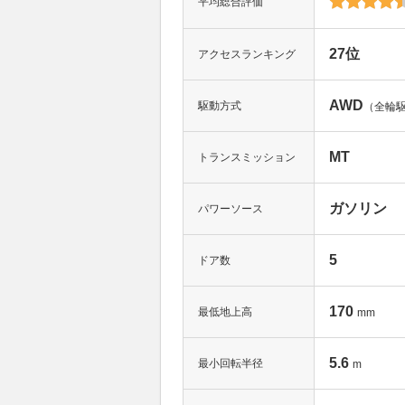
平均総合評価
27位
アクセスランキング
AWD
駆動方式
（全輪
MT
トランスミッション
ガソリン
パワーソース
5
ドア数
170
最低地上高
mm
5.6
最小回転半径
m