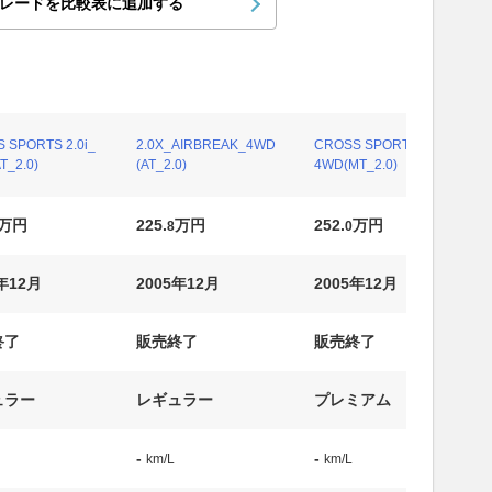
レードを比較表に追加する
 SPORTS 2.0i_
2.0X_AIRBREAK_4WD
CROSS SPORTS 2.0T_
T_2.0)
(AT_2.0)
4WD(MT_2.0)
万円
225.
万円
252.
万円
8
0
年12月
2005年12月
2005年12月
終了
販売終了
販売終了
ュラー
レギュラー
プレミアム
-
-
km/L
km/L