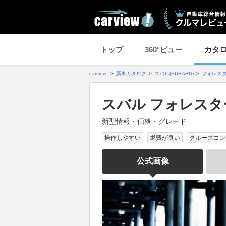
トップ
360°ビュー
カタ
carview!
新車カタログ
スバル(SUBARU)
フォレス
スバル フォレスター
新型情報・価格・グレード
操作しやすい
燃費が良い
クルーズコン
公式画像