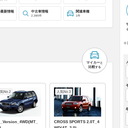
の最新情報
中古車情報
関連車種
2,390件
1件
※
マイカー
と
比較
する
気No.2
人気No.3
I_Version_4WD(MT_
CROSS SPORTS 2.0T_4
)
WD(AT_2.0)