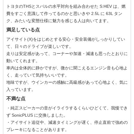
トヨタのTHSとスバルの水平対向を組み合わせた S:HEV は、燃
費をすごく意識して作ってるのかと思いきや 2.5L に 63L タン
ク、みたいな変態仕様に魅力を感じる人は向いてます。
満足している点
アイサイト(X)をはじめとする安心・安全装備がしっかりしてい
て、日々のドライブが楽しいです。
走りは安定感があって、コーナーや加速・減速も思ったとおりに
動いてくれます。
車内は全体的に静かですが、微かに聞こえるエンジン音も心地よ
く、走っていて気持ちいいです。
地味ですが、ウインカーの感触に高級感があって心地よく、気に
入っています。
不満な点
・純正スピーカーの音がイライラするくらいひどくて、我慢でき
ず SonicPLUS に交換しました。
・アイサイト追従中、減速タイミングが遅く、停止直前で強めの
ブレーキになることがあります。