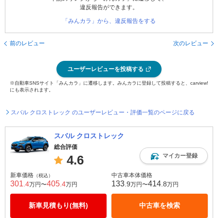
違反報告ができます。
「みんカラ」から、違反報告をする
前のレビュー
次のレビュー
ユーザーレビューを投稿する
※自動車SNSサイト「みんカラ」に遷移します。みんカラに登録して投稿すると、carview!
にも表示されます。
スバル クロストレック のユーザーレビュー・評価一覧のページに戻る
スバル クロストレック
総合評価
マイカー登録
4.6
新車価格
中古車本体価格
（税込）
301
405
133
414
.4
.4
.9
.8
万円〜
万円
万円〜
万円
新車見積もり(無料)
中古車を検索