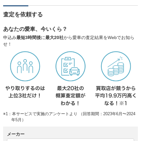
査定を依頼する
あなたの愛車、今いくら？
申込み
最短3時間後
に
最大20社
から愛車の査定結果をWebでお知ら
せ！
※1：本サービスで実施のアンケートより （回答期間：2023年6月〜2024
年5月）
メーカー