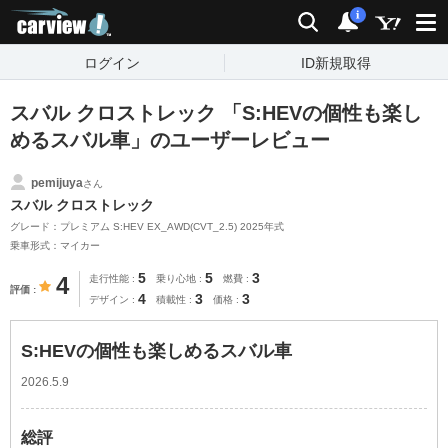
carview!
検索
通知
i
ログイン
ID新規取得
スバル クロストレック 「S:HEVの個性も楽し
めるスバル車」のユーザーレビュー
pemijuya
さん
スバル クロストレック
グレード：プレミアム S:HEV EX_AWD(CVT_2.5) 2025年式
乗車形式：マイカー
5
5
3
4
走行性能
乗り心地
燃費
評価
4
3
3
デザイン
積載性
価格
S:HEVの個性も楽しめるスバル車
2026.5.9
総評