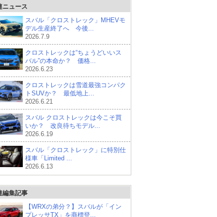
連ニュース
スバル「クロストレック」MHEVモ
デル生産終了へ 今後...
2026.7.9
クロストレックは“ちょうどいいス
バル”の本命か？ 価格...
2026.6.23
クロストレックは雪道最強コンパク
トSUVか？ 最低地上...
2026.6.21
スバル クロストレックは今こそ買
いか？ 改良待ちモデル...
2026.6.19
スバル「クロストレック」に特別仕
様車「Limited ...
2026.6.13
連編集記事
【WRXの弟分？】スバルが「イン
プレッサTX」を商標登...