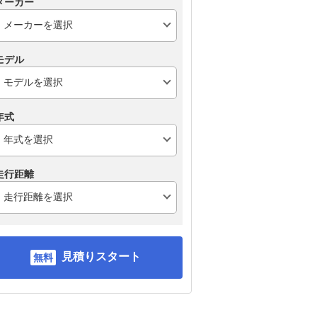
メーカー
モデル
年式
走行距離
見積りスタート