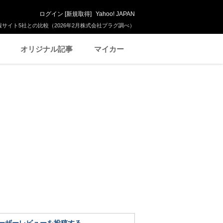
ログイン
[
新規取得
]
Yahoo! JAPAN
サイト5社との比較（2026年2月株式会社プラグ調べ）
オリジナル記事
マイカー