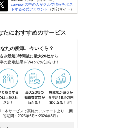
トヨタ ハリアーハイブ
トヨタ ライズ
ホ
carview!の中の人がクルマ情報をポス
トする公式アカウント
（外部サイト）
リッド
なたにおすすめのサービス
あなたの愛車、今いくら？
込み
最短3時間後
に
最大20社
から
車の査定結果をWebでお知らせ！
1：本サービスで実施のアンケートより （回
答期間：2023年6月〜2024年5月）