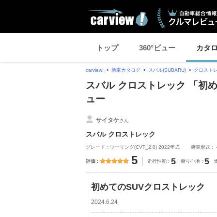
トップ
360°ビュー
カタ
carview!
新車カタログ
スバル(SUBARU)
クロスト
スバル クロストレック 「初
ュー
サイタケ
さん
スバル クロストレック
グレード：ツーリング(CVT_2.0) 2022年式
乗車形式：
5
5
5
評価
走行性能
乗り心地
初めてのSUVクロストレック
2024.6.24