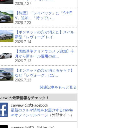
2026.7.27
【待望】「レイバック」に「S:HE
V」追加…「待ってい...
2026.7.23
【ボンネットの穴が消えた】スバル
新型「レヴォーグ レイ...
2026.7.14
【国際基準クリアでカメラ追加】今
月から新ルール適用の改...
2026.7.13
【ボンネットの穴が消えるから？】
なぜ「レヴォーグ」にS...
2026.7.13
関連記事をもっと見る
rview!の最新情報をチェック！
carview!公式Facebook
最新のクルマ情報をお届けするcarvie
w!オフィシャルページ
（外部サイト）
carview!公式X（旧Twitter）