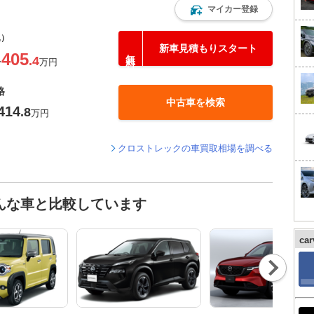
マイカー登録
込）
新車見積もりスタート
405
.4
〜
万円
格
中古車を検索
414
.8
万円
クロストレックの車買取相場を調べる
んな車と比較しています
ca
Nex
t