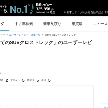
掲載レビュー
325,858
件
時点
※新車カタログのある自動車総合情報
2026.08.06
ログ
中古車検索
新車見積り
車買取
ニュース
レック
ユーザーレビュー・評価一覧
初めてのSUVクロストレック
めてのSUVクロストレック」のユーザーレビ
マイカー
2
5
5
5
燃費
デザイン
積載性
価格