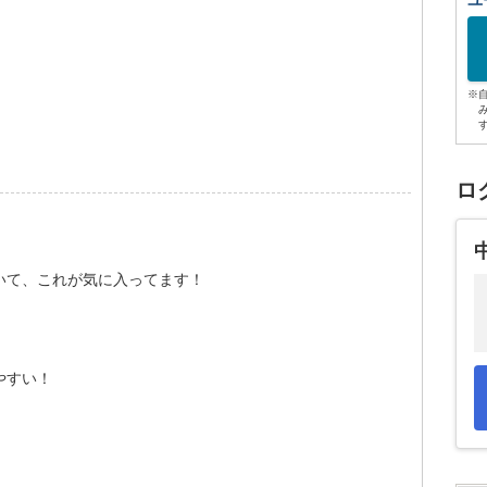
ユ
。
※
ロ
いて、これが気に入ってます！
やすい！