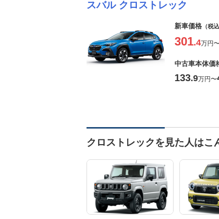
スバル クロストレック
新車価格
（税
301
.4
万円
中古車本体価
133
.9
万円
〜
クロストレックを見た人はこ