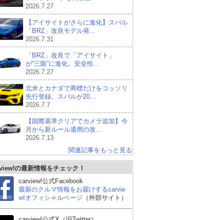
2026.7.27
【アイサイトがさらに進化】スバル
「BRZ」改良モデル発...
2026.7.31
「BRZ」改良で「アイサイト」
が“三眼”に進化。安全性...
2026.7.27
北米とカナダで商標だけをコッソリ
先行登録。スバルが20...
2026.7.7
【国際基準クリアでカメラ追加】今
月から新ルール適用の改...
2026.7.13
関連記事をもっと見る
rview!の最新情報をチェック！
carview!公式Facebook
最新のクルマ情報をお届けするcarvie
w!オフィシャルページ
（外部サイト）
carview!公式X（旧Twitter）