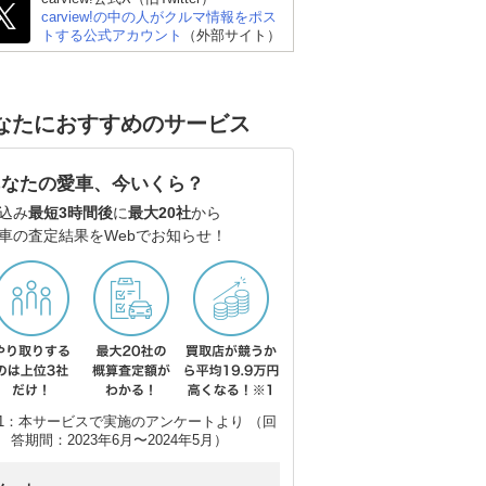
carview!の中の人がクルマ情報をポス
トする公式アカウント
（外部サイト）
ホンダ プレリュード
シボレー コルベット ク
レク
ーペ
なたにおすすめのサービス
あなたの愛車、今いくら？
込み
最短3時間後
に
最大20社
から
車の査定結果をWebでお知らせ！
1：本サービスで実施のアンケートより （回
答期間：2023年6月〜2024年5月）