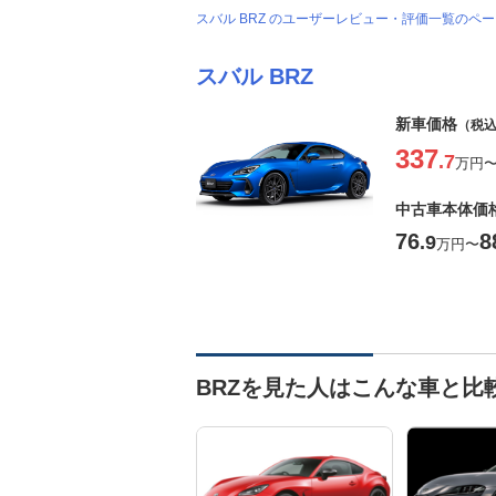
スバル BRZ のユーザーレビュー・評価一覧のペ
スバル BRZ
新車価格
（税
337
.7
万円
中古車本体価
76
8
.9
万円
〜
BRZを見た人はこんな車と比