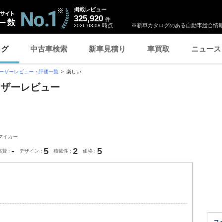
掲載レビュー
325,920
件
時点
※新車カタログのある自動車総合情報
2026.08.08
ログ
中古車検索
新車見積り
車買取
ニュース
ーザーレビュー・評価一覧
楽しい
ーザーレビュー
マイカー
-
5
2
5
燃費
デザイン
積載性
価格