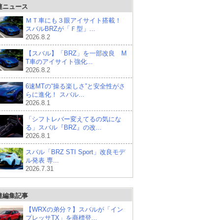
連ニュース
ＭＴ車にも３眼アイサイト搭載！
スバルBRZが「Ｆ型」...
2026.8.2
【スバル】「BRZ」を一部改良 M
T車のアイサイト強化...
2026.8.2
6速MTの“操る楽しさ”と安全性がさ
らに進化！ スバル...
2026.8.1
「シフトレバー変えてるの気にな
る」スバル『BRZ』の改...
2026.8.1
スバル「BRZ STI Sport」改良モデ
ル発表 専...
2026.7.31
連編集記事
【WRXの弟分？】スバルが「イン
プレッサTX」を商標登...