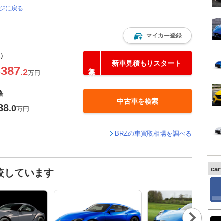
ージに戻る
マイカー登録
込）
新車見積もりスタート
387
.2
〜
万円
格
中古車を検索
88
.0
万円
BRZの車買取相場を調べる
ca
較しています
Nex