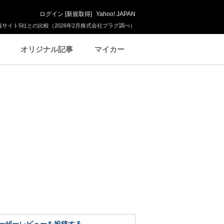
ログイン
[
新規取得
]
Yahoo! JAPAN
サイト5社との比較（2026年2月株式会社プラグ調べ）
オリジナル記事
マイカー