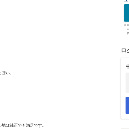
ユ
※
ロ
っぽい。
！
心地は純正でも満足です。