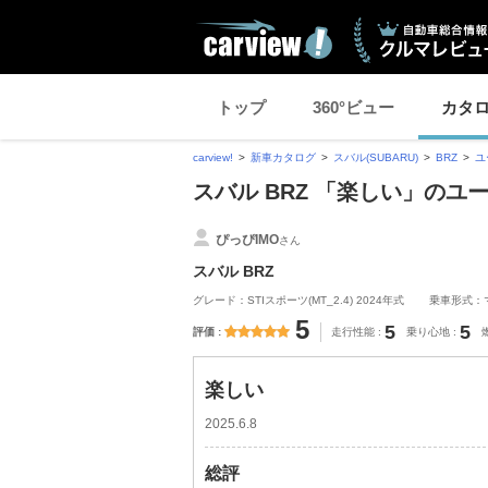
トップ
360°ビュー
カタ
carview!
新車カタログ
スバル(SUBARU)
BRZ
ユ
スバル BRZ 「楽しい」のユ
ぴっぴIMO
さん
スバル BRZ
グレード：STIスポーツ(MT_2.4) 2024年式
乗車形式：
5
5
5
評価
走行性能
乗り心地
楽しい
2025.6.8
総評