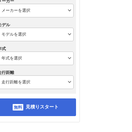
メーカー
モデル
年式
走行距離
見積りスタート