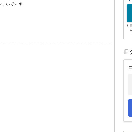
ユ
やすいです☀
※
ロ