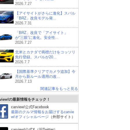
2026.7.27
【アイサイトがさらに進化】スバル
「BRZ」改良モデル発...
2026.7.31
「BRZ」改良で「アイサイト」
が“三眼”に進化。安全性...
2026.7.27
北米とカナダで商標だけをコッソリ
先行登録。スバルが20...
2026.7.7
【国際基準クリアでカメラ追加】今
月から新ルール適用の改...
2026.7.13
関連記事をもっと見る
ホンダ プレリュード
シボレー コルベット ク
シ
rview!の最新情報をチェック！
ーペ
carview!公式Facebook
最新のクルマ情報をお届けするcarvie
w!オフィシャルページ
（外部サイト）
carview!公式X（旧Twitter）