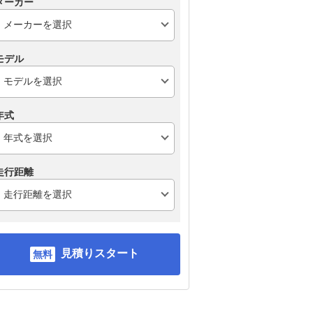
メーカー
モデル
年式
走行距離
見積りスタート