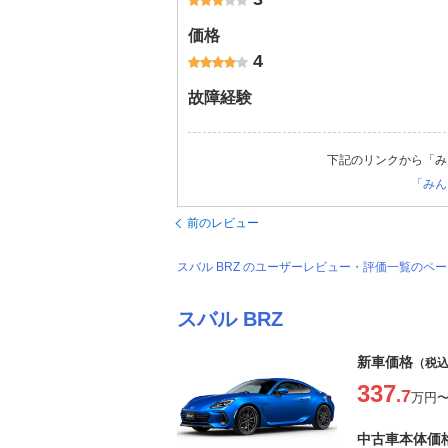
価格
4
故障経験
下記のリンクから「み
「みん
前のレビュー
スバル BRZ のユーザーレビュー・評価一覧のペ
スバル BRZ
新車価格
（税
337
.7
万円
中古車本体価