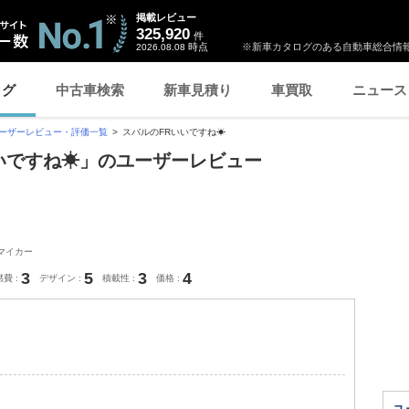
掲載レビュー
325,920
件
時点
※新車カタログのある自動車総合情報
2026.08.08
ログ
中古車検索
新車見積り
車買取
ニュース
ーザーレビュー・評価一覧
スバルのFRいいですね☀
いいですね☀」のユーザーレビュー
マイカー
3
5
3
4
燃費
デザイン
積載性
価格