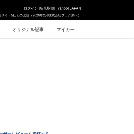
ログイン
[
新規取得
]
Yahoo! JAPAN
サイト5社との比較（2026年2月株式会社プラグ調べ）
オリジナル記事
マイカー