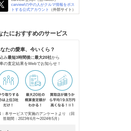
carview!の中の人がクルマ情報をポス
トする公式アカウント
（外部サイト）
なたにおすすめのサービス
あなたの愛車、今いくら？
込み
最短3時間後
に
最大20社
から
車の査定結果をWebでお知らせ！
1：本サービスで実施のアンケートより （回
答期間：2023年6月〜2024年5月）