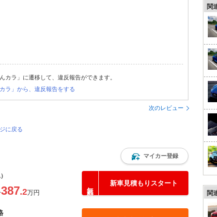
関
んカラ」に遷移して、違反報告ができます。
カラ」から、違反報告をする
次のレビュー
ージに戻る
マイカー登録
込）
新車見積もりスタート
387
.2
〜
万円
関
格