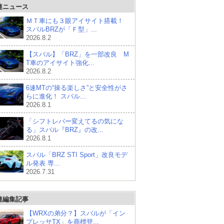
連ニュース
ＭＴ車にも３眼アイサイト搭載！
スバルBRZが「Ｆ型」...
2026.8.2
【スバル】「BRZ」を一部改良 M
T車のアイサイト強化...
2026.8.2
6速MTの“操る楽しさ”と安全性がさ
らに進化！ スバル...
2026.8.1
「シフトレバー変えてるの気にな
る」スバル『BRZ』の改...
2026.8.1
スバル「BRZ STI Sport」改良モデ
ル発表 専...
2026.7.31
連編集記事
【WRXの弟分？】スバルが「イン
プレッサTX」を商標登...