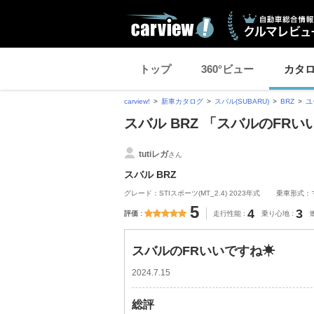
トップ
360°ビュー
カタ
carview!
新車カタログ
スバル(SUBARU)
BRZ
ユ
スバル BRZ 「スバルのFR
tutiレガ
さん
スバル BRZ
グレード：STIスポーツ(MT_2.4) 2023年式
乗車形式：
5
4
3
評価
走行性能
乗り心地
スバルのFRいいですね☀
2024.7.15
総評