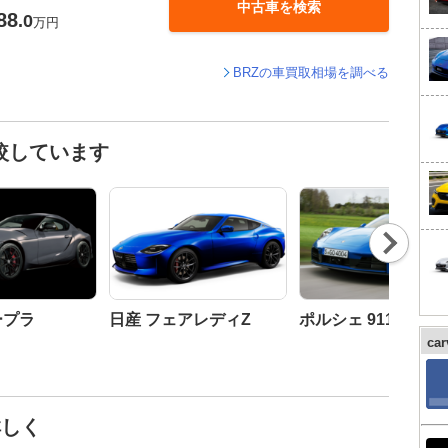
中古車を検索
88
.0
万円
BRZの車買取相場を調べる
較しています
Nex
t
ープラ
日産 フェアレディZ
ポルシェ 911
ca
詳しく