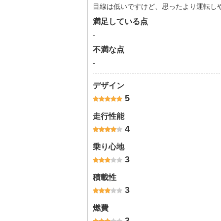
目線は低いですけど、思ったより運転し
満足している点
-
不満な点
-
デザイン
5
走行性能
4
乗り心地
3
積載性
3
燃費
3