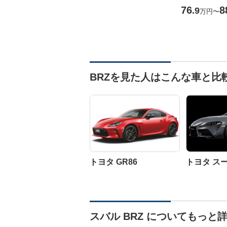
76
8
.9
万円
〜
BRZを見た人はこんな車と比
トヨタ GR86
トヨタ ス
スバル BRZ についてもっと