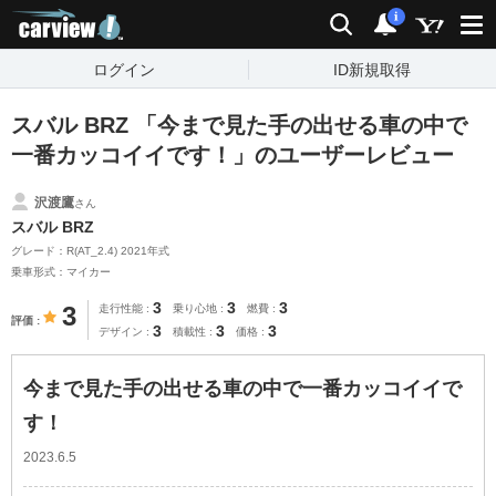
carview!
検索
通知
i
ログイン
ID新規取得
スバル BRZ 「今まで見た手の出せる車の中で
一番カッコイイです！」のユーザーレビュー
沢渡鷹
さん
スバル BRZ
グレード：R(AT_2.4) 2021年式
乗車形式：マイカー
3
3
3
3
走行性能
乗り心地
燃費
評価
3
3
3
デザイン
積載性
価格
今まで見た手の出せる車の中で一番カッコイイで
す！
2023.6.5