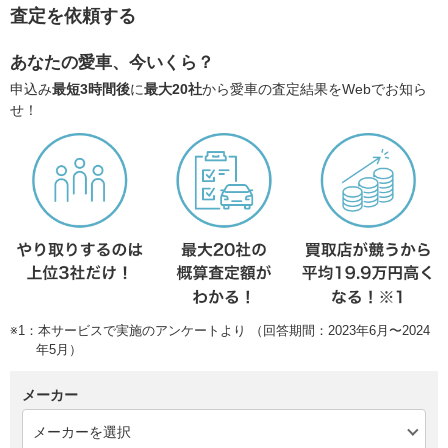
査定を依頼する
あなたの愛車、今いくら？
申込み
最短3時間後
に
最大20社
から愛車の査定結果をWebでお知ら
せ！
※1：本サービスで実施のアンケートより （回答期間：2023年6月〜2024
年5月）
メーカー