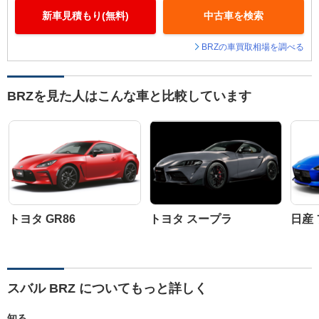
新車見積もり(無料)
中古車を検索
BRZの車買取相場を調べる
BRZを見た人はこんな車と比較しています
トヨタ GR86
トヨタ スープラ
日産
スバル BRZ についてもっと詳しく
知る