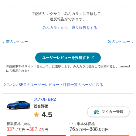
下記のリンクから「みんカラ」に遷移して、
違反報告ができます。
「みんカラ」から、違反報告をする
前のレビュー
次のレビュー
ユーザーレビューを投稿する
※自動車SNSサイト「みんカラ」に遷移します。みんカラに登録して投稿すると、carview!
にも表示されます。
スバル BRZ のユーザーレビュー・評価一覧のページに戻る
スバル BRZ
総合評価
マイカー登録
4.5
新車価格
中古車本体価格
（税込）
337
387
76
888
.7
.2
.9
.0
万円〜
万円
万円〜
万円