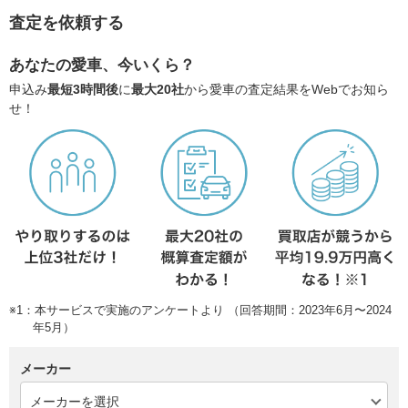
査定を依頼する
あなたの愛車、今いくら？
申込み
最短3時間後
に
最大20社
から愛車の査定結果をWebでお知ら
せ！
※1：本サービスで実施のアンケートより （回答期間：2023年6月〜2024
年5月）
メーカー