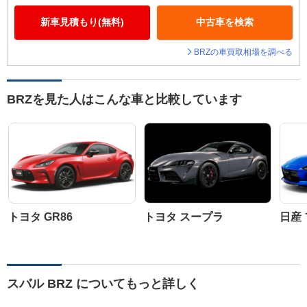
新車見積もり(無料)
中古車を検索
BRZの車買取相場を調べる
BRZを見た人はこんな車と比較しています
トヨタ GR86
トヨタ スープラ
日産
スバル BRZ についてもっと詳しく