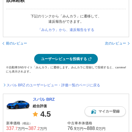
故障経験
下記のリンクから「みんカラ」に遷移して、
違反報告ができます。
「みんカラ」から、違反報告をする
前のレビュー
次のレビュー
ユーザーレビューを投稿する
※自動車SNSサイト「みんカラ」に遷移します。みんカラに登録して投稿すると、carview!
にも表示されます。
スバル BRZ のユーザーレビュー・評価一覧のページに戻る
スバル BRZ
総合評価
マイカー登録
4.5
新車価格
中古車本体価格
（税込）
337
387
76
888
.7
.2
.9
.0
万円〜
万円
万円〜
万円