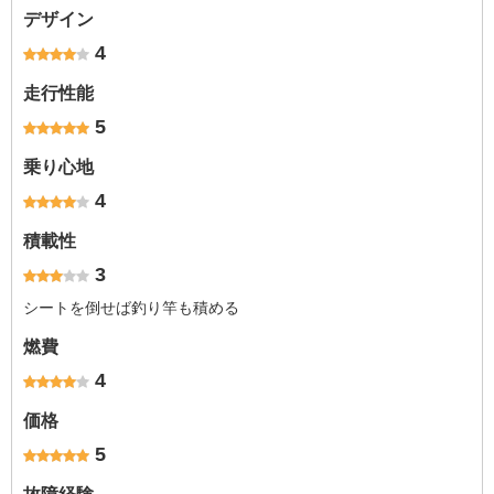
デザイン
4
走行性能
5
乗り心地
4
積載性
3
シートを倒せば釣り竿も積める
燃費
4
価格
5