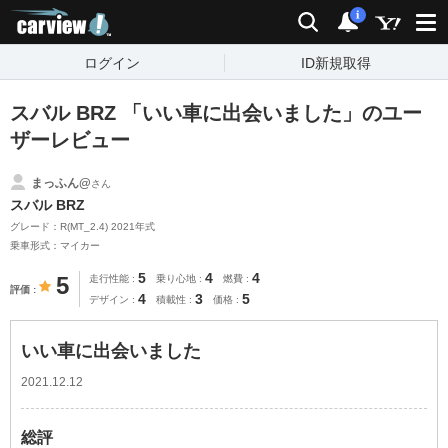
carview!
検索
通知
i
ログイン
ID新規取得
スバル BRZ 「いい車に出会いました」のユー
ザーレビュー
まっふん@
さん
スバル BRZ
グレード：R(MT_2.4) 2021年式
乗車形式：マイカー
5
4
4
5
走行性能
乗り心地
燃費
評価
4
3
5
デザイン
積載性
価格
いい車に出会いました
2021.12.12
総評