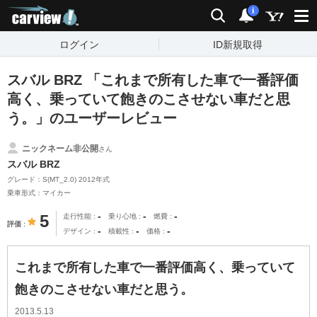
carview!
検索
通知
i
ログイン
ID新規取得
スバル BRZ 「これまで所有した車で一番評価
高く、乗っていて飽きのこさせない車だと思
う。」のユーザーレビュー
ニックネーム非公開
さん
スバル BRZ
グレード：S(MT_2.0) 2012年式
乗車形式：マイカー
-
-
-
5
走行性能
乗り心地
燃費
評価
-
-
-
デザイン
積載性
価格
これまで所有した車で一番評価高く、乗っていて
飽きのこさせない車だと思う。
2013.5.13