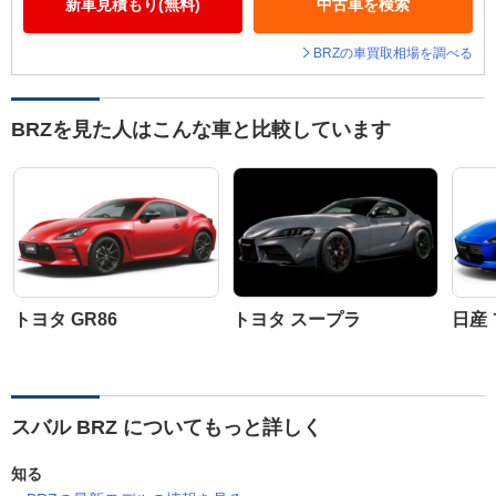
新車見積もり(無料)
中古車を検索
BRZの車買取相場を調べる
BRZを見た人はこんな車と比較しています
トヨタ GR86
トヨタ スープラ
日産
スバル BRZ についてもっと詳しく
知る