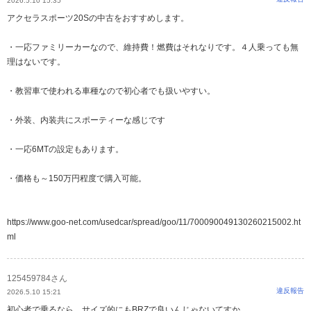
2026.5.10 15:35
アクセラスポーツ20Sの中古をおすすめします。
・一応ファミリーカーなので、維持費！燃費はそれなりです。４人乗っても無
理はないです。
・教習車で使われる車種なので初心者でも扱いやすい。
・外装、内装共にスポーティーな感じです
・一応6MTの設定もあります。
・価格も～150万円程度で購入可能。
https://www.goo-net.com/usedcar/spread/goo/11/700090049130260215002.ht
ml
125459784さん
違反報告
2026.5.10 15:21
初心者で乗るなら、サイズ的にもBRZで良いんじゃないてすか。