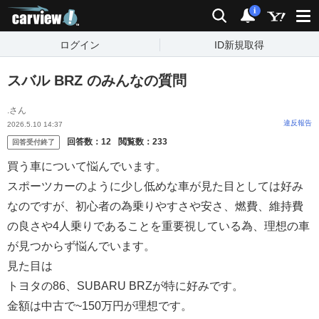
carview!
検索
通知
i
ログイン
ID新規取得
スバル BRZ のみんなの質問
.さん
違反報告
2026.5.10 14:37
回答数：
12
閲覧数：
233
回答受付終了
買う車について悩んでいます。
スポーツカーのように少し低めな車が見た目としては好み
なのですが、初心者の為乗りやすさや安さ、燃費、維持費
の良さや4人乗りであることを重要視している為、理想の車
が見つからず悩んでいます。
見た目は
トヨタの86、SUBARU BRZが特に好みです。
金額は中古で~150万円が理想です。