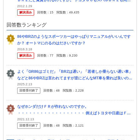
ＢＲＺだと賞賛されるのですか。 トヨタ８６もスバルＢＲＺも同じ
クルマ。どちらもスバル製のクルマでしょう。 なのにトヨタ８６だ
2012.1.29
解決済み
回答数：
15
閲覧数：
49,435
と叩か...
回答数ランキング
86やBRZのようなスポーツカーはやっぱりマニュアルがいいんです
か？ オートマにのるのはださいですか？
2016.3.18
解決済み
回答数：
77
閲覧数：
9,230
よく「GR86はゴミだ」「BRZは遅い」「若者しか乗らない遅い車」
などと86やBRZは言われてますが逆にどんなMT車を乗れば良いので
すか？ 18歳で免許を取ってすぐ車乗りたいってなった時に金欠の...
2025.2.13
回答受付終了
回答数：
48
閲覧数：
2,228
なぜホンダだけＦＲが作れないのですか。
・・・・・・・・・・・・・・・・・・ 例えばトヨタや日産はＦＲ
を作っていますが。 スバルもＢＲＺを作っていますが。 マツダもロ
2021.12.13
回答受付終了
回答数：
48
閲覧数：
2,121
ードスターを作っていますが。 なぜ