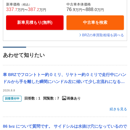
新車価格
中古車本体価格
（税込）
337
387
76
888
.7
.2
.9
.0
万円〜
万円
万円〜
万円
新車見積もり(無料)
中古車を検索
BRZの車買取相場を調べる
あわせて知りたい
車 BRZでフロントトー約０ミリ、リヤトー約０ミリで走行中にハン
ドルから手を離した瞬間にハンドル左に傾いて少し左流れになるん
ですがリヤタイヤがかすかに右向きになってるんでしょうか？ その
2026.8.8
際リヤト...
回答数：
1
閲覧数：
7
画像あり
回答受付中
続きを見る
86 brz について質問です。 サイドシルは水抜け穴になっているので