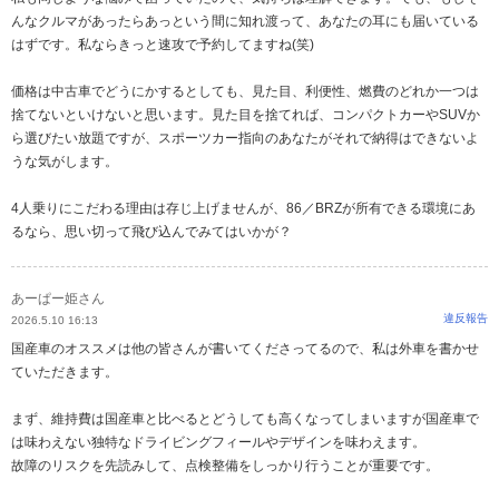
んなクルマがあったらあっという間に知れ渡って、あなたの耳にも届いている
はずです。私ならきっと速攻で予約してますね(笑)
価格は中古車でどうにかするとしても、見た目、利便性、燃費のどれか一つは
捨てないといけないと思います。見た目を捨てれば、コンパクトカーやSUVか
ら選びたい放題ですが、スポーツカー指向のあなたがそれで納得はできないよ
うな気がします。
4人乗りにこだわる理由は存じ上げませんが、86／BRZが所有できる環境にあ
るなら、思い切って飛び込んでみてはいかが？
あーぱー姫さん
違反報告
2026.5.10 16:13
国産車のオススメは他の皆さんが書いてくださってるので、私は外車を書かせ
ていただきます。
まず、維持費は国産車と比べるとどうしても高くなってしまいますが国産車で
は味わえない独特なドライビングフィールやデザインを味わえます。
故障のリスクを先読みして、点検整備をしっかり行うことが重要です。