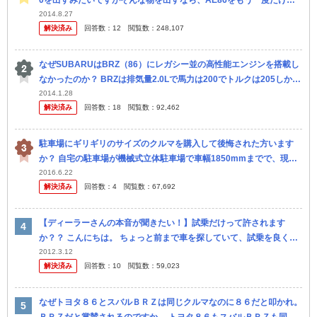
0を出すみたいですがそんな物を出すなら、AE86をもう一度だけ再
販して欲しいです‼︎ 新車で！ ワケの分からんスバルが造った BR...
2014.8.27
解決済み
回答数：
12
閲覧数：
248,107
なぜSUBARUはBRZ（86）にレガシー並の高性能エンジンを搭載し
なかったのか？ BRZは排気量2.0Lで馬力は200でトルクは205しかあ
りません。 レガシーの2.0ℓ DOHC直噴ターボ“...
2014.1.28
解決済み
回答数：
18
閲覧数：
92,462
駐車場にギリギリのサイズのクルマを購入して後悔された方います
か？ 自宅の駐車場が機械式立体駐車場で車幅1850mmまでで、現在
のクルマが1790mmです。 運転がへたッぴなので「次のクルマはコ
2016.6.22
解決済み
回答数：
4
閲覧数：
67,692
レ...
【ディーラーさんの本音が聞きたい！】試乗だけって許されます
か？？ こんにちは。 ちょっと前まで車を探していて、試乗を良くし
ていました。 現在は車も決まり、あとは納車だけなのですが・・・
2012.3.12
解決済み
回答数：
10
閲覧数：
59,023
新し...
なぜトヨタ８６とスバルＢＲＺは同じクルマなのに８６だと叩かれ。