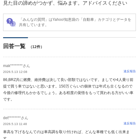
見た目の諦めがつかず、悩みます。アドバイスください
「みんなの質問」はYahoo!知恵袋の「自動車」カテゴリとデータを
共有しています。
回答一覧
（12件）
mak********さん
違反報告
2026.5.13 12:08
86,BRZ共に燃費、維持費は決して良い部類ではないです。ましてや4人乗り前
提で買う車ではないと思います。150万ぐらいの個体では年式も古くなるので
今後の修理代もかかるでしょう。ある程度の覚悟をもって買われる方がいい車
です。
det********さん
違反報告
2026.5.13 11:48
車高を下げるなんてのは車高調を取り付ければ、どんな車種でも低く出来ま
す。