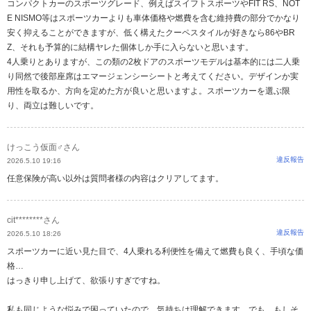
コンパクトカーのスポーツグレード、例えばスイフトスポーツやFIT RS、NOT
E NISMO等はスポーツカーよりも車体価格や燃費を含む維持費の部分でかなり
安く抑えることができますが、低く構えたクーペスタイルが好きなら86やBR
Z、それも予算的に結構ヤレた個体しか手に入らないと思います。
4人乗りとありますが、この類の2枚ドアのスポーツモデルは基本的には二人乗
り同然で後部座席はエマージェンシーシートと考えてください。デザインか実
用性を取るか、方向を定めた方が良いと思いますよ。スポーツカーを選ぶ限
り、両立は難しいです。
けっこう仮面♂さん
違反報告
2026.5.10 19:16
任意保険が高い以外は質問者様の内容はクリアしてます。
cit********さん
違反報告
2026.5.10 18:26
スポーツカーに近い見た目で、4人乗れる利便性を備えて燃費も良く、手頃な価
格…
はっきり申し上げて、欲張りすぎですね。
私も同じような悩みで困っていたので、気持ちは理解できます。でも、もしそ