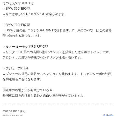
そのうえでオススメは
・BMW 320i E90型
→今では珍しいFR×セダン×MTが楽しめます。
・BMW 130i E87型
→BMW伝統の直6エンジンをFR×MTで操れます。265馬力のパワーはこの価格
帯で味わえる車少ないです。
・ルノー ルーテシアRS RF4C型
→リッター100馬力の高回転型NAエンジンを搭載した激辛ホットハッチです。
フロントサス形状が特殊でハンドリング性能も高いです。
・プジョー208 GTi
→プジョーお得意の猫足サスペンションを味わえます。ドッカンターボの強烈
な加速感もクセになります。
国産車の相場が上がり続けている今、
外国車に目を向けると意外と面白い車が転がっていますよ。
mocha-mariさん
違反報告