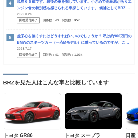
現在６５歳です。最後の車を探しています。小さめで高級感がありエ
ンジン含め特別感も感じられる車探しています。 候補としてBRZ,プ
ジョー２０８GT、ミニクラブマンを考えています。 何かほかに良い
2022.8.26
回答受付終了
回答数：
43
閲覧数：
957
も...
虚栄心を無くすにはどうすればいいのでしょうか？ 私は約900万円の
BMWのスポーツカー（一応Mモデル）に乗っているのですが、この
車に乗っていると、スイフトスポーツや86/BRZなど比較的低価格
2023.7.17
回答受付終了
回答数：
41
閲覧数：
1,034
の...
BRZを見た人はこんな車と比較しています
トヨタ GR86
トヨタ スープラ
日産