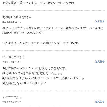
セダン系が一番マッチするモデルではないでしょうかね。
itgouyrtuodeydsytfさん
違反報告
2026.5.12 21:40
86とBRZで大人４人乗るのはとても厳しいです。後部座席の足元スペースはほ
ぼ無いに等しいくらい狭いです。
４人乗れるとなると、オススメの車はインプレッサG4です。
1151607288さん
違反報告
2026.5.10 20:15
今は底値のV36スカイラインは走りはまともです。
86は今はベタ過ぎて話題にはならないでしょう。
4人乗りで走りが良い？c33ローレル トヨタ三兄弟1JZ 30ソアラ
見た目だけなら180SX 石川ボディ
sur********さん
違反報告
2026.5.10 19:18