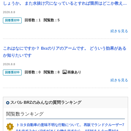
しょうか。 また水抜け穴になっているとすれば箇所はどこか教えて
いただきたいです。
2026.8.8
回答数：
1
閲覧数：
5
回答受付中
続きを見る
これはなにですか？ Brzのリアのアームです。 どういう効果がある
か知りたいです
2026.8.8
回答数：
0
閲覧数：
8
画像あり
回答受付中
続きを見る
スバル BRZのみんなの質問ランキング
閲覧数ランキング
トヨタ自動車の意味不明な行動について。 再販でランドクルーザー7