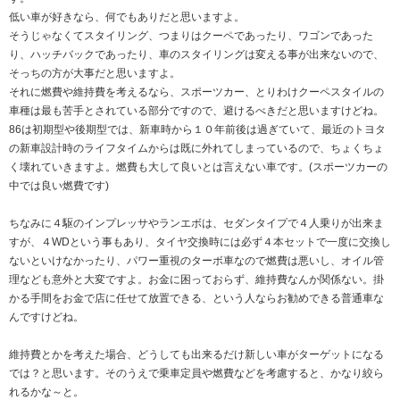
低い車が好きなら、何でもありだと思いますよ。
そうじゃなくてスタイリング、つまりはクーペであったり、ワゴンであった
り、ハッチバックであったり、車のスタイリングは変える事が出来ないので、
そっちの方が大事だと思いますよ。
それに燃費や維持費を考えるなら、スポーツカー、とりわけクーペスタイルの
車種は最も苦手とされている部分ですので、避けるべきだと思いますけどね。
86は初期型や後期型では、新車時から１０年前後は過ぎていて、最近のトヨタ
の新車設計時のライフタイムからは既に外れてしまっているので、ちょくちょ
く壊れていきますよ。燃費も大して良いとは言えない車です。(スポーツカーの
中では良い燃費です)
ちなみに４駆のインプレッサやランエボは、セダンタイプで４人乗りが出来ま
すが、４WDという事もあり、タイヤ交換時には必ず４本セットで一度に交換し
ないといけなかったり、パワー重視のターボ車なので燃費は悪いし、オイル管
理なども意外と大変ですよ。お金に困っておらず、維持費なんか関係ない。掛
かる手間をお金で店に任せて放置できる、という人ならお勧めできる普通車な
んですけどね。
維持費とかを考えた場合、どうしても出来るだけ新しい車がターゲットになる
では？と思います。そのうえで乗車定員や燃費などを考慮すると、かなり絞ら
れるかな～と。