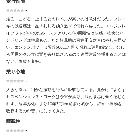
走行性能
-
走る・曲がる・止まるともレベルが高いのは意外だった。ブレー
キの減速感は一品！むしろ効き過ぎで慣れを要した。エンジンレ
イアウトがRRのため、ステアリングの回頭性は快感。軽快なハ
ンドリングは特筆もの。ただ横風時の直進不安定さはやむを得な
い。エンジンパワーは所詮600ccと割り切れば違和感なし。むし
ろ周囲のクルマに置き去りにされるので速度違反で捕まることは
ない。燃費も良好。
乗り心地
-
大きな揺れ、細かな振動を巧みに吸収している。見かけによらず
サスペンションストロークは余裕があり、底付き感は全く感じら
れず。経年劣化により10年7万km過ぎた頃から、細かい振動を
吸収するのが苦手になってきた。
積載性
-