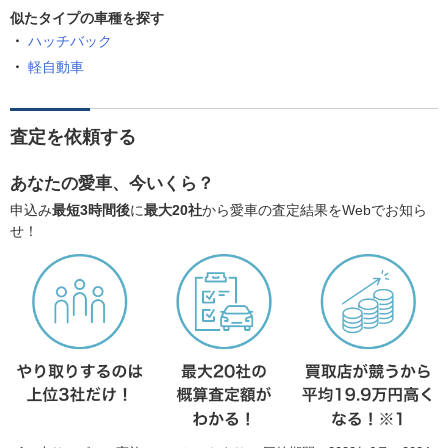
似たタイプの車種を探す
ハッチバック
軽自動車
査定を依頼する
あなたの愛車、今いくら？
申込み
最短3時間後
に
最大20社
から愛車の査定結果をWebでお知ら
せ！