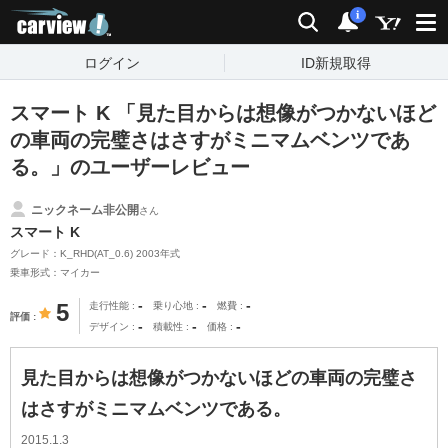
carview!
検索
通知
i
ログイン
ID新規取得
スマート K 「見た目からは想像がつかないほど
の車両の完璧さはさすがミニマムベンツであ
る。」のユーザーレビュー
ニックネーム非公開
さん
スマート K
グレード：K_RHD(AT_0.6) 2003年式
乗車形式：マイカー
-
-
-
5
走行性能
乗り心地
燃費
評価
-
-
-
デザイン
積載性
価格
見た目からは想像がつかないほどの車両の完璧さ
はさすがミニマムベンツである。
2015.1.3