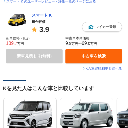
スマート K のユーザーレビュー・評価一覧のページに戻る
スマート K
総合評価
マイカー登録
3.9
新車価格
中古車本体価格
（税込）
139
9
69
.7
.9
.0
万円
万円〜
万円
新車見積もり(無料)
中古車を検索
Kの車買取相場を調べる
Kを見た人はこんな車と比較しています