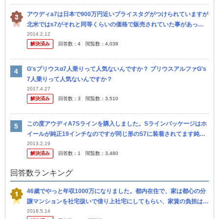
アウディa7は日本で900万円近いプライスタグがつけられていますが
北米ではs7がそれと同等くらいの価格で販売されていた事があった
ようです(当然為替の影響)がこんなに差がでるのはなぜでしょうか？
2014.2.12
解決済み
回答数：
4
閲覧数：
4,038
一説
G'sプリウスα7人乗りって人気ないんですか？ プリウスアルファG's
7人乗りって人気ないんですか？
2017.4.27
解決済み
回答数：
3
閲覧数：
3,510
この度アウディA7Sラインを購入しました。Sラインパッケージはホ
イールが純正19インチなのですが同じ形のS7に装着されてます純正2
0インチに変更したいのですがディーラーに聞いたらS7のホイール ...
2013.2.19
解決済み
回答数：
1
閲覧数：
3,480
回答数ランキング
46歳でやっと年収1000万になりました。都内在住で、家は都心の分
譲マンションを社宅扱いで借り上社宅にしてもらい、家賃の負担は駐
車場込みで、三万円。時価三十五万くらいしますが、安くすまし て
2018.5.14