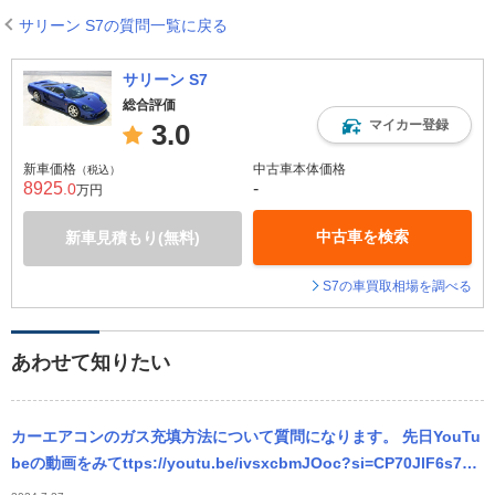
サリーン S7の質問一覧に戻る
サリーン S7
総合評価
マイカー登録
3.0
新車価格
中古車本体価格
（税込）
8925
-
.0
万円
中古車を検索
新車見積もり(無料)
S7の車買取相場を調べる
あわせて知りたい
カーエアコンのガス充填方法について質問になります。 先日YouTu
beの動画をみてttps://youtu.be/ivsxcbmJOoc?si=CP70JlF6s7uy
lFsL ガスの充填をし...