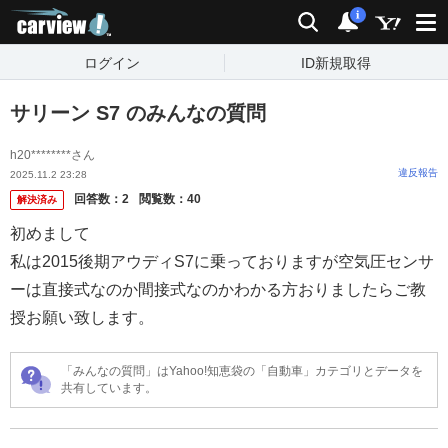
carview!
検索
通知
i
ログイン
ID新規取得
サリーン S7 のみんなの質問
h20********さん
違反報告
2025.11.2 23:28
回答数：
2
閲覧数：
40
解決済み
初めまして
私は2015後期アウディS7に乗っておりますが空気圧センサ
ーは直接式なのか間接式なのかわかる方おりましたらご教
授お願い致します。
「みんなの質問」はYahoo!知恵袋の「自動車」カテゴリとデータを
共有しています。