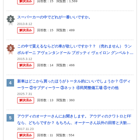
解決済み
回答数：
15
閲覧数：
1,569
もら...
スーパーカーの中でどれが一番いいですか。
2013.8.12
解決済み
回答数：
15
閲覧数：
489
この中で貰えるならどの車が欲しいですか？？ （売れません） ラン
ボルギーニ アヴェンタンドール ブガッティ ヴェイロン グンペルト
アポロ シェルビー アルティメットエアロ パガーニ ...
2015.3.12
解決済み
回答数：
14
閲覧数：
466
新車はどこから買ったほうがトータル的にいいでしょうか？ ①ディ
ーラー ②サブディーラー ③ネット ④民間整備工場 ⑤その他
2025.7.31
解決済み
回答数：
13
閲覧数：
360
アウディのオーナーさんにお聞きします。 アウディのクワトロとFF
なら、どちらですか？ もちろん、オーナーさん以外の回答と大歓迎
です。
2017.11.23
解決済み
回答数：
11
閲覧数：
554