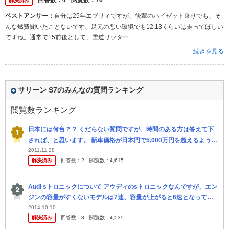
回答数：
4
閲覧数：
76
解決済み
ベストアンサー：
自分は25年エブリィですが、後輩のハイゼット乗りでも、そ
んな燃費聞いたことないです、足元の悪い環境でも12.13くらいは走ってほしい
ですね。通常で15前後として、雪道リッター...
続きを見る
サリーン S7のみんなの質問ランキング
閲覧数ランキング
日本には何台？？ くだらない質問ですが、時間のある方は答えて下
されば、と思います。 新車価格が日本円で5,000万円を超えるような
スーパーカーは沢山あり、中には限定モデルも多数存在します。 ...
2011.11.28
解決済み
回答数：
2
閲覧数：
4,615
Audi sトロニックについて アウディのsトロニックなんですが、エン
ジンの容量がすくないモデルは7速、容量が上がると6速となってい
る車種があるのですがなんで何でしょうか？いわゆるオプショ ンが...
2014.10.10
解決済み
回答数：
3
閲覧数：
4,535