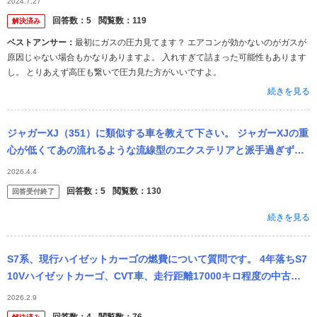
2024.7.27
回答数：
5
閲覧数：
119
解決済み
ベストアンサー：
最初にガスの圧力見てます？ エアコンが効かないのがガスが
原因じゃない場合もかなりありますよ。 入れすぎて詰まった可能性もあります
し。 とりあえず高圧も繋いで圧力見た方がいいですよ。
続きを見る
ジャガーXJ（351）に類似する車を教えて下さい。 ジャガーXJの重
心が低くてあの流れるような流線型のエクステリアと派手過ぎず地
味過ぎない上品なデザインがすごく好きです。また、メーカーも車
2026.4.4
種も人...
回答数：
5
閲覧数：
130
回答受付終了
続きを見る
S7系、現行ハイゼットカーゴの燃費について質問です。 4年落ちS7
10Vハイゼットカーゴ、CVT車、走行距離17000キロ程度の中古を
購入したのですが、 燃費が悪すぎます。 過去乗られていた方、...
2026.2.9