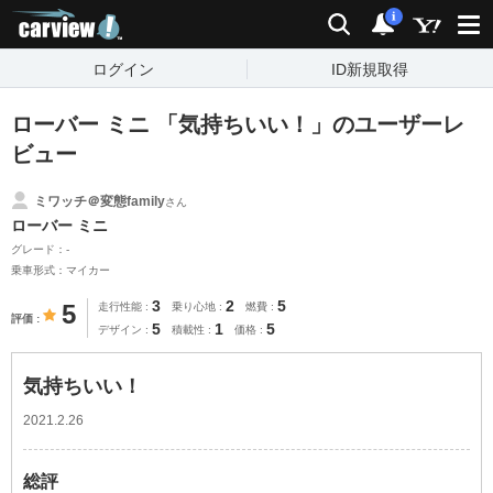
carview!
検索
通知
i
ログイン
ID新規取得
ローバー ミニ 「気持ちいい！」のユーザーレ
ビュー
ミワッチ＠変態family
さん
ローバー ミニ
グレード：-
乗車形式：マイカー
3
2
5
5
走行性能
乗り心地
燃費
評価
5
1
5
デザイン
積載性
価格
気持ちいい！
2021.2.26
総評