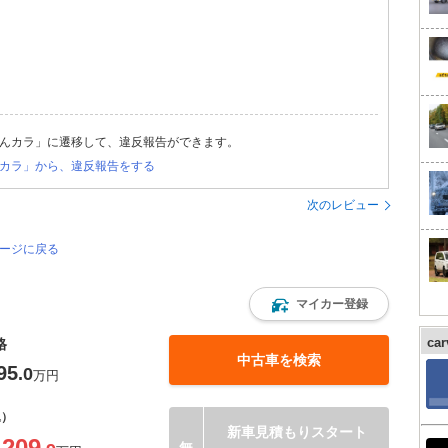
んカラ」に遷移して、違反報告ができます。
カラ」から、違反報告をする
次のレビュー
ページに戻る
マイカー登録
ca
格
中古車を検索
95
.0
万円
込）
新車見積もりスタート
209