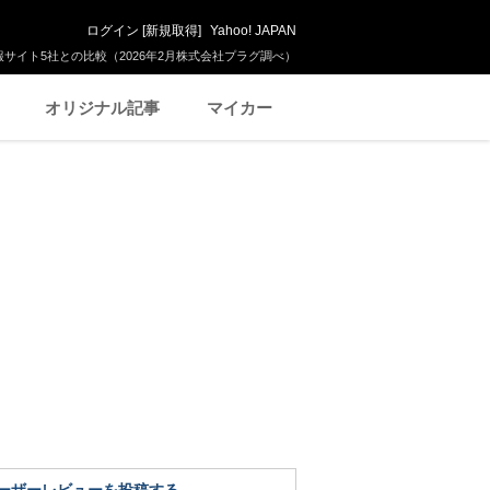
ログイン
[
新規取得
]
Yahoo! JAPAN
サイト5社との比較（2026年2月株式会社プラグ調べ）
オリジナル記事
マイカー