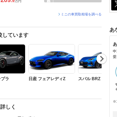
.9
〜
万円
ミニの車買取相場を調べる
あ
較しています
申
愛
Nex
t
ープラ
日産 フェアレディZ
スバル BRZ
※
と詳しく