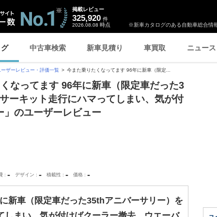
掲載レビュー
325,920
件
時点
※新車カタログのある自動車総合情報
2026.08.08
ログ
中古車検索
新車見積り
車買取
ニュース
ユーザーレビュー・評価一覧
今また乗りたくなってます 96年に新車（限定...
たくなってます 96年に新車（限定車だった3
。サーキット走行にハマってしまい、気が付
ー」のユーザーレビュー
-
-
-
-
費
デザイン
積載性
価格
年に新車（限定車だった35thアニバーサリー）を
てしまい、気が付けばクーラー撤去、ウエーバ