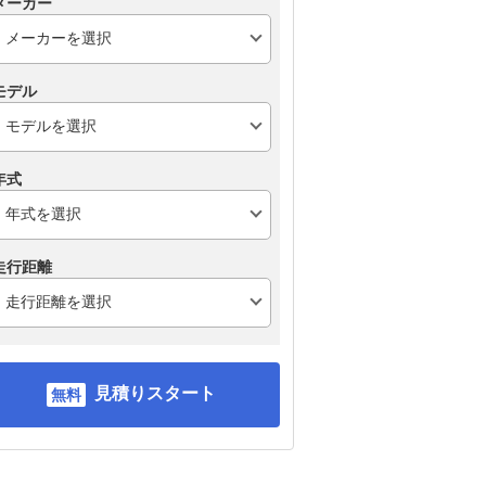
メーカー
モデル
年式
走行距離
見積りスタート