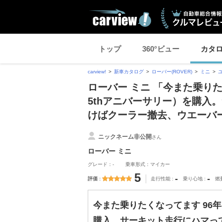
トップ
360°ビュー
カタ
carview!
新車カタログ
ローバー(ROVER)
ミニ
ローバー ミニ 「今また乗り
5thアニバーサリー）を購入
けばクーラー撤去、ウエーバ
ニックネーム非公開
さん
ローバー ミニ
グレード：-
乗車形式：マイカー
5
-
-
評価
走行性能
乗り心地
燃
今また乗りたくなってます 96
購入。サーキット走行にハマっ