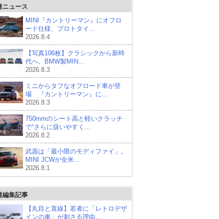
連ニュース
MINI『カントリーマン』にオフロ
ード仕様、プロトタイ...
2026.8.4
【写真106枚】クラシックから新時
代へ。BMW製MIN...
2026.8.3
ミニからタフなオフロード車が登
場 『カントリーマン』に...
2026.8.3
750mmのシート高と軽いクラッチ
で“さらに扱いやすく...
2026.8.2
武器は「最小限のモディファイ」。
MINI JCWが全米...
2026.8.1
連編集記事
【丸目と直線】若者に「レトロデザ
インの車」が刺さる理由...