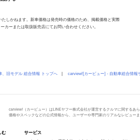
いたしかねます。新車価格は発売時の価格のため、掲載価格と実際
メーカーまたは取扱販売店にてお問い合わせください。
車、旧モデル 総合情報 トップへ
|
carview![カービュー] - 自動車総合
carview!（カービュー）はLINEヤフー株式会社が運営するクルマに関す
価格やスペックなどの公式情報から、ユーザーや専門家のリアルなレビューま
しむ
サービス