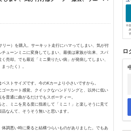
ユ
※
バーサリー）を購入。サーキット走行にハマってしまい、気が付
ロ
ルチューンミニに変身してしまい、最後は家族が出来、スパ
泣く売却。でも最近「ミニ乗りたい病」が発病してしまい、
、まったく）。
はベストサイズです。今のKカーより小さいですから。
にゴーカート感覚。クイックなハンドリングと、以外に低い
点を普通に曲がるだけでもスポーティー。
ると、ミニを見る度に指差して「ミニ！」と楽しそうに見て
製品なんて、そうそう無いと思います。
、体調悪い時に乗ると結構つらいものがありました。でもあ