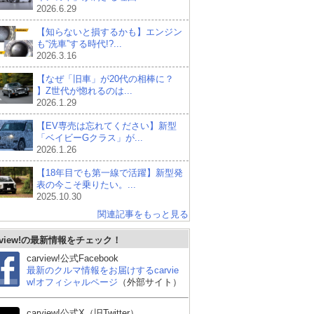
2026.6.29
【知らないと損するかも】エンジン
も“洗車”する時代!?...
2026.3.16
【なぜ「旧車」が20代の相棒に？
】Z世代が惚れるのは...
2026.1.29
【EV専売は忘れてください】新型
「ベイビーGクラス」が...
2026.1.26
【18年目でも第一線で活躍】新型発
表の今こそ乗りたい。...
2025.10.30
関連記事をもっと見る
rview!の最新情報をチェック！
carview!公式Facebook
最新のクルマ情報をお届けするcarvie
w!オフィシャルページ
（外部サイト）
carview!公式X（旧Twitter）