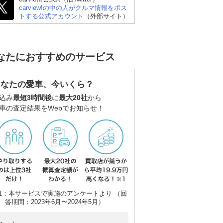
carview!の中の人がクルマ情報をポス
トする公式アカウント
（外部サイト）
なたにおすすめのサービス
あなたの愛車、今いくら？
込み
最短3時間後
に
最大20社
から
車の査定結果をWebでお知らせ！
ポルシェ 911
ホンダ プレリュード
シ
ー
1：本サービスで実施のアンケートより （回
答期間：2023年6月〜2024年5月）