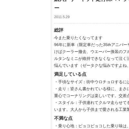
ー
2011.5.29
総評
今また乗りたくなってます
96年に新車（限定車だった35thアニ
けばクーラー撤去、ウエーバー換装のフ
ルタンなミニが維持できなくなって泣く
悩んでいます（ゼータクな悩みですよね
満足している点
・手頃なサイズ：街中ウロチョロするに
・走り：皆さん書かれている様に、まさ
重心でコーナリングは楽しいです。交差
・スタイル：子供連れてクルマ走らせて
います。大人から子供まで愛される工業
不満な点
・乗り心地：ピョコピョコした乗り味は