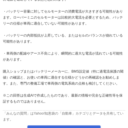
・バッテリー容量に対してセルモーターの消費電流が大きすぎる可能性があり
ます。ローバーミニのセルモーターは比較的大電流を必要とするため、バッテ
リーの仕様が車両に適合していない可能性があります。
・バッテリーの内部抵抗が上昇している、またはセルのバランスが崩れている
可能性があります。
・車両側の配線やアース不良により、瞬間的に過大な電流が流れている可能性
があります。
購入ショップまたはバッテリーメーカーに、BMS設定値（特に過電流保護の閾
値）の確認と、お使いの車両に適合する仕様かどうかの再確認をお勧めしま
す。また、専門の整備工場で車両側の電気系統の点検も検討してください。
※この回答は生成AIで作成したものであり、最新の情報や完全な正確性等を保
証するものではありません。
「みんなの質問」はYahoo!知恵袋の「自動車」カテゴリとデータを共有してい
ます。