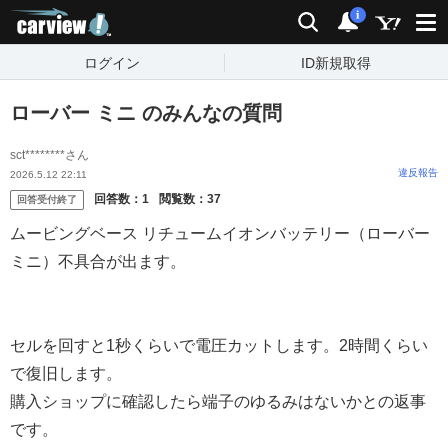
carview!
検索
通知
i
ログイン
ID新規取得
ローバー ミニ のみんなの質問
sct********さん
違反報告
2026.5.12 22:11
回答数：
1
閲覧数：
37
回答受付終了
ムービングベース リチュームイオンバッテリー（ローバー
ミニ）不具合が出ます。
セルを回すと1秒くらいで電圧カットします。2時間くらい
で復旧します。
購入ショップに確認したら端子のゆるみはないかとの返事
です。