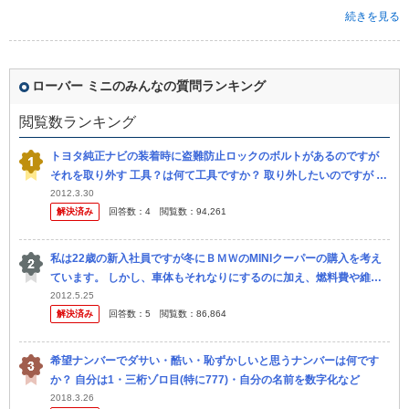
続きを見る
ローバー ミニのみんなの質問ランキング
閲覧数ランキング
トヨタ純正ナビの装着時に盗難防止ロックのボルトがあるのですが
それを取り外す 工具？は何て工具ですか？ 取り外したいのですが ど
のような工具が必要なのか教えてください
2012.3.30
解決済み
回答数：
4
閲覧数：
94,261
私は22歳の新入社員ですが冬にＢＭＷのMINIクーパーの購入を考え
ています。 しかし、車体もそれなりにするのに加え、燃料費や維持
費が相当するときいて少し不安になりました。 そこで以下の 点に
2012.5.25
解決済み
回答数：
5
閲覧数：
86,864
つ...
希望ナンバーでダサい・酷い・恥ずかしいと思うナンバーは何です
か？ 自分は1・三桁ゾロ目(特に777)・自分の名前を数字化など
2018.3.26