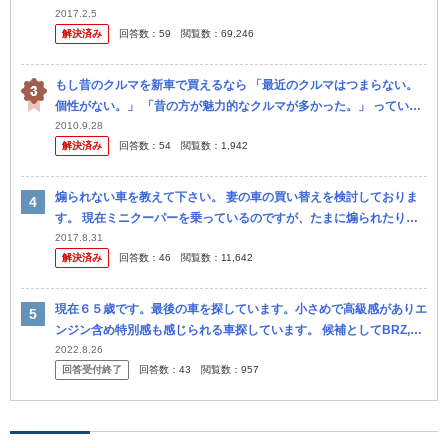
くよく話を聞いてみると、カーシェアリングというレンタカ ーみた
2017.2.5
解決済み
回答数：
59
閲覧数：
69,246
いな...
もし昔のクルマを新車で買えるなら 「最近のクルマはつまらない。
個性がない。」 「昔の方が魅力的なクルマが多かった。」 っていう
人も多いかと思います。 では、もし昔のクルマを新車で買えるなら
2010.9.28
解決済み
回答数：
54
閲覧数：
1,942
何を...
煽られない車を教えて下さい。 妻の車の買い替えを検討しておりま
す。 現在ミニクーパーを乗っているのですが、たまに煽られたりす
るようで、 次はあまり煽られない車にして欲しいとのことで す。 妻
2017.8.31
解決済み
回答数：
46
閲覧数：
11,642
の...
現在６５歳です。最後の車を探しています。小さめで高級感がありエ
ンジン含め特別感も感じられる車探しています。 候補としてBRZ,プ
ジョー２０８GT、ミニクラブマンを考えています。 何かほかに良い
2022.8.26
回答受付終了
回答数：
43
閲覧数：
957
も...