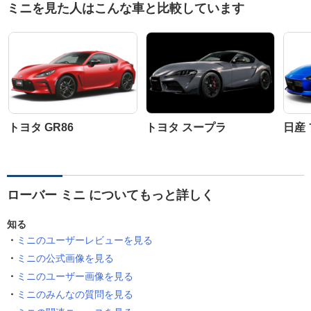
ミニを見た人はこんな車と比較しています
トヨタ GR86
トヨタ スープラ
日産
ローバー ミニ についてもっと詳しく
知る
ミニのユーザーレビューを見る
ミニの公式画像を見る
ミニのユーザー画像を見る
ミニのみんなの質問を見る