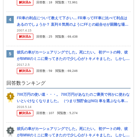
解決済み
回答数：
18
閲覧数：
72,961
FR車の利点について教えて下さい… FR車ってFF車に比べて利点は
あるのでしょうか？ 直列６気筒のようにFFとの組合せが困難な場合
を除きFRの存在価値が今ひとつ解りません。 …ドリフト走行を楽
2007.4.15
解決済み
回答数：
25
閲覧数：
69,438
し...
彼氏の車がカーシェアリングでした。死にたい。 初デートの時、彼
がBMWのミニに乗ってきたので少し心がトキメキました。 しかしよ
くよく話を聞いてみると、カーシェアリングというレンタカ ーみた
2017.2.5
解決済み
回答数：
59
閲覧数：
69,246
いな...
回答数ランキング
700万円の使い道・・・。 700万円があなたのご褒美で何かに使わな
いといけなくなりました。 （つまり預貯金はNG) 車を選ぶなら車種
を。 上限まで使い切らずに他の物も手に入れるならその品目と...
2016.5.14
解決済み
回答数：
107
閲覧数：
5,274
彼氏の車がカーシェアリングでした。死にたい。 初デートの時、彼
がBMWのミニに乗ってきたので少し心がトキメキました。 しかしよ