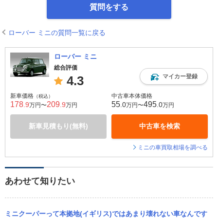
質問をする
ローバー ミニの質問一覧に戻る
ローバー ミニ
総合評価
マイカー登録
4.3
新車価格
中古車本体価格
（税込）
178
209
55
495
.9
.9
.0
.0
万円〜
万円
万円〜
万円
新車見積もり(無料)
中古車を検索
ミニの車買取相場を調べる
あわせて知りたい
ミニクーパーって本拠地(イギリス)ではあまり壊れない車なんです