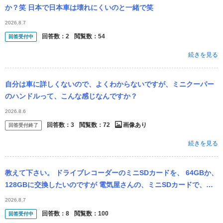
か？笑 日本で日本車は壊れにくいのと一緒で笑
2026.8.7
回答数：
2
閲覧数：
54
回答受付中
続きを見る
自分は車に詳しくないので、よくわからないですが、ミニクーパー
のハンドルって、こんな感じなんですか？
2026.8.6
回答数：
3
閲覧数：
72
画像あり
回答受付終了
続きを見る
教えて下さい。 ドライブレコーダーのミニSDカードを、 64GBか、
128GBに交換したいのですが 電気屋さんの、ミニSDカードで、よ
ろしいので、しょうか？ また、最初のミニSDカードは、ホーマ...
2026.8.7
回答数：
8
閲覧数：
100
回答受付中