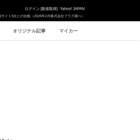
ログイン
[
新規取得
]
Yahoo! JAPAN
サイト5社との比較（2026年2月株式会社プラグ調べ）
オリジナル記事
マイカー