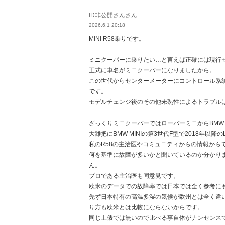
ID非公開さんさん
2026.6.1 20:18
MINI R58乗りです。
ミニクーパーに乗りたい…と言えば正確には現行モ
正式に車名がミニクーパーになりましたから。
この世代からセンターメーターにコントロール系
です。
モデルチェンジ後のその他未熟性によるトラブル
ざっくりミニクーパーではローバーミニからBMW 
大雑把にBMW MINIの第3世代F型で2018年
私のR58の主治医やコミュニティからの情報から
何を基準に故障が多いかと聞いているのか分かり
ん。
プロである主治医も同意見です。
欧米のデータでの故障率では日本では全く参考に
先ず日本特有の高温多湿の気候が欧州とは全く違
り方も欧米とは比較にならないからです。
同じ土俵では無いので比べる事自体がナンセンス