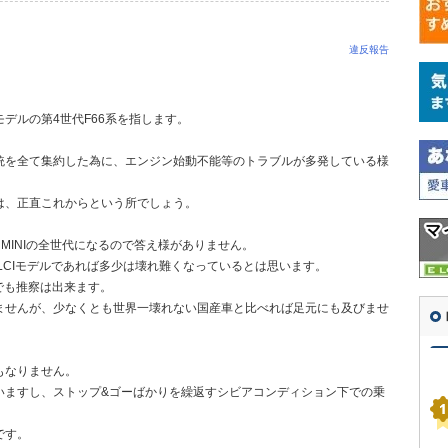
違反報告
デルの第4世代F66系を指します。
統を全て集約した為に、エンジン始動不能等のトラブルが多発している様
は、正直これからという所でしょう。
MINIの全世代になるので答え様がありません。
以降のLCIモデルであれば多少は壊れ難くなっているとは思います。
でも推察は出来ます。
ませんが、少なくとも世界一壊れない国産車と比べれば足元にも及びませ
もなりません。
いますし、ストップ&ゴーばかりを繰返すシビアコンディション下での乗
です。