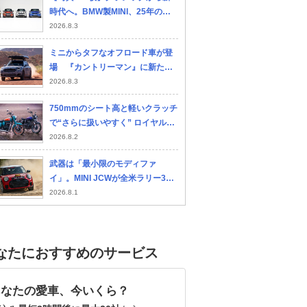
時代へ。BMW製MINI、25年のデ
ザイン進化を辿る
2026.8.3
ミニからタフなオフロード車が登
場 『カントリーマン』に新たな
特別仕様車 10月正式発表へ
2026.8.3
750mmのシート高と軽いクラッチ
で“さらに扱いやすく” ロイヤルエ
ンフィールド新型「ゴアン・クラ
2026.8.2
シック350」で進化したふたつの
武器は「最小限のモディファ
ポイントとは
イ」。MINI JCWが全米ラリー3位
で証明した市販モデルの真価
2026.8.1
なたにおすすめのサービス
あなたの愛車、今いくら？