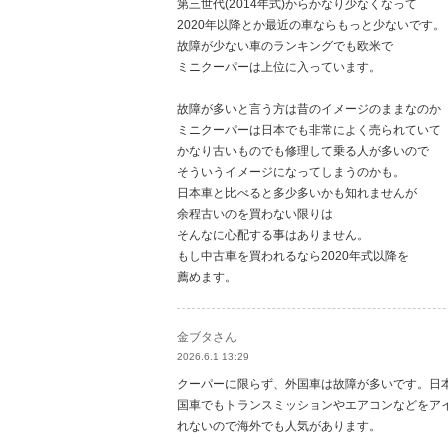
第三世代(2014年式)からかなり少なくなって
2020年以降とか最近の車ならもっと少ないです。
故障が少ない車のランキングでも欧米で
ミニクーパーは上位に入っています。
故障が多いと言う方は昔のイメージのままなのか
ミニクーパーは日本でも非常によく売られていて
かなり古いものでも修理して乗る人が多いので
そういうイメージになってしまうのかも。
日本車と比べると多少多いかも知れませんが
余程古いのを買わない限りは
そんなに心配する事はありません。
もし中古車を買われるなら2020年式以降を
薦めます。
金ブタさん
2026.6.1 13:29
クーパーに限らず、外国車は故障が多いです。日
国車でもトランスミッションやエアコンなどをア
れないので海外でも人気があります。