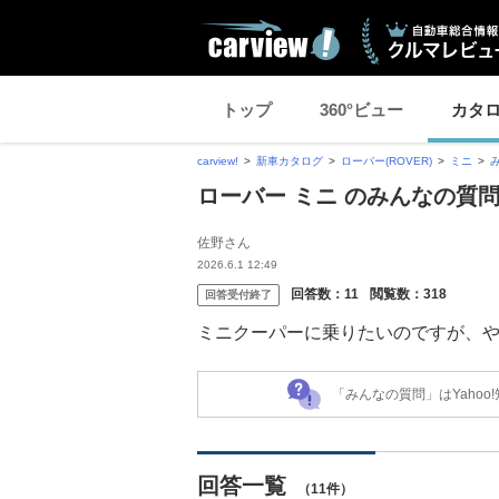
トップ
360°ビュー
カタ
carview!
新車カタログ
ローバー(ROVER)
ミニ
ローバー ミニ のみんなの質
佐野さん
2026.6.1 12:49
回答数：
11
閲覧数：
318
回答受付終了
ミニクーパーに乗りたいのですが、
「みんなの質問」はYaho
回答一覧
（11件）