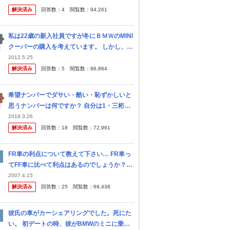
が どのような工具が必要なのか教えてくださ
解決済み
回答数：
4
閲覧数：
94,261
い
私は22歳の新入社員ですが冬にＢＭＷのMINI
クーパーの購入を考えています。 しかし、車
体もそれなりにするのに加え、燃料費や維持
2012.5.25
費が相当するときいて少し不安になりまし
解決済み
回答数：
5
閲覧数：
86,864
た。 そこで以下の 点につ...
希望ナンバーでダサい・酷い・恥ずかしいと
思うナンバーは何ですか？ 自分は1・三桁ゾ
ロ目(特に777)・自分の名前を数字化など
2018.3.26
解決済み
回答数：
18
閲覧数：
72,961
FR車の利点について教えて下さい… FR車っ
てFF車に比べて利点はあるのでしょうか？
直列６気筒のようにFFとの組合せが困難な場
2007.4.15
合を除きFRの存在価値が今ひとつ解りませ
解決済み
回答数：
25
閲覧数：
69,438
ん。 …ドリフト走行を楽し...
彼氏の車がカーシェアリングでした。死にた
い。 初デートの時、彼がBMWのミニに乗っ