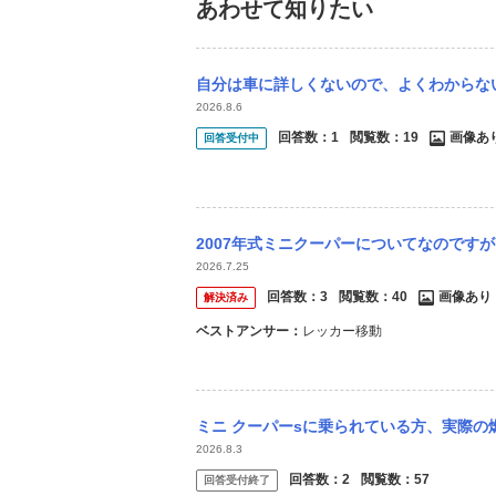
あわせて知りたい
自分は車に詳しくないので、よくわからない
2026.8.6
回答数：
1
閲覧数：
19
画像あ
回答受付中
2007年式ミニクーパーについてなのですが、先ほどおでかけをした際に段差を乗り
2026.7.25
回答数：
3
閲覧数：
40
画像あり
解決済み
ベストアンサー：
レッカー移動
ミニ クーパーsに乗られている方、実際の燃費はどれくらいでしょうか？ 故障
2026.8.3
回答数：
2
閲覧数：
57
回答受付終了