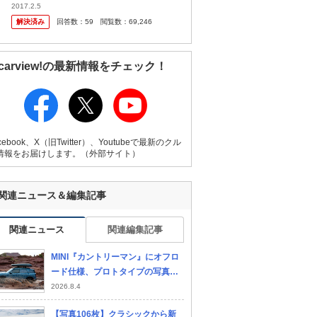
てきたので少し心がトキメキました。 しかし
2017.2.5
よくよく話を聞いてみると、カーシェアリン
解決済み
回答数：
59
閲覧数：
69,246
グというレンタカ ーみたいな...
carview!の最新情報をチェック！
cebook、X（旧Twitter）、Youtubeで最新のクル
情報をお届けします。（外部サイト）
関連ニュース＆編集記事
関連ニュース
関連編集記事
MINI『カントリーマン』にオフロ
ード仕様、プロトタイプの写真公
開…デビューは10月
2026.8.4
【写真106枚】クラシックから新