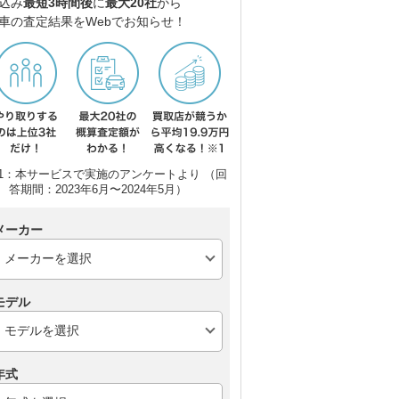
込み
最短3時間後
に
最大20社
から
車の査定結果をWebでお知らせ！
1：本サービスで実施のアンケートより （回
答期間：2023年6月〜2024年5月）
メーカー
モデル
年式