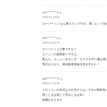
yuk********さん
2026.6.4 10:04
ローバー ミミなら乗りたいですが。置いといて知
nat********さん
2026.6.4 03:18
ローバーミニの事ですか？
エンジンの故障多いですよ。
私なら、エンジンをホンダ・ライフ４ATに載せ替
馬力が上がり、軽自動車登録出来ますから！
guh********さん
2026.6.2 19:18
どのくらいの年式なのか分からないですが国産車
買うときは高くて売るときは安い
結構かかります