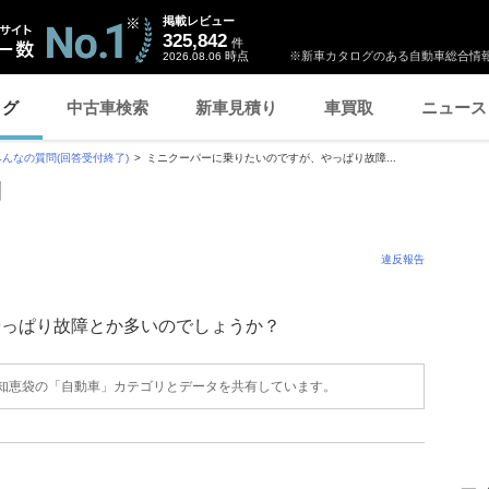
掲載レビュー
325,842
件
時点
※新車カタログのある自動車総合情報
2026.08.06
ログ
中古車検索
新車見積り
車買取
ニュース
みんなの質問(回答受付終了)
ミニクーパーに乗りたいのですが、やっぱり故障...
問
違反報告
やっぱり故障とか多いのでしょうか？
o!知恵袋の「自動車」カテゴリとデータを共有しています。