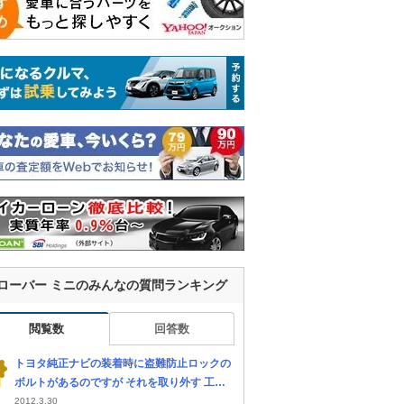
ローバー ミニのみんなの質問ランキング
閲覧数
回答数
トヨタ純正ナビの装着時に盗難防止ロックの
ボルトがあるのですが それを取り外す 工
具？は何て工具ですか？ 取り外したいのです
2012.3.30