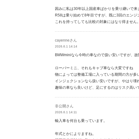
因みに私は30年以上国産車ばかりを乗り継いで来
R58は乗り始めて8年目ですが、既に3回のエン
これを持ってしても比較の対象にはなり得ません
cayenneさん
2026.6.1 14:14
BMWminiなら今時の車なので扱い安いですが、
ローバーミニ、それもキャブ車なら大変ですね
物によっては整備工場に入っている期間の方が多
インジェクションなら扱い安いですが、やはり壊
趣味の車なら良いけど、足にするのはリスク高い
非公開さん
2026.6.1 14:11
輸入車を何台も乗っています。
年式とかによりますね。