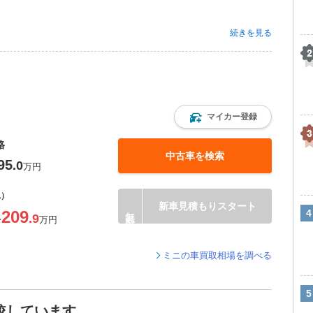
続きを見る
マイカー登録
格
中古車を検索
95
.0
万円
込）
新車見積もりスタート
209
.9
〜
万円
ミニの車買取相場を調べる
較しています