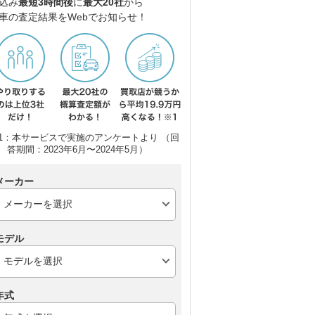
込み
最短3時間後
に
最大20社
から
車の査定結果をWebでお知らせ！
1：本サービスで実施のアンケートより （回
答期間：2023年6月〜2024年5月）
メーカー
モデル
年式