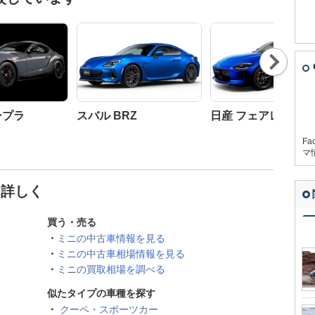
Nex
t
ープラ
スバル BRZ
日産 フェアレディZ
Fa
マ
と詳しく
買う・売る
ミニの中古車情報を見る
ミニの中古車相場情報を見る
ミニの買取相場を調べる
似たタイプの車種を探す
クーペ・スポーツカー