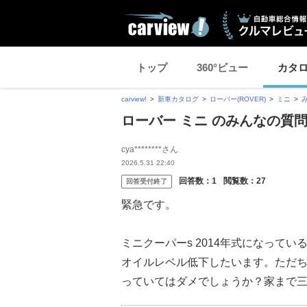
トップ
360°ビュー
カタ
carview!
新車カタログ
ローバー(ROVER)
ミニ
ローバー ミニ のみんなの質
cya********さん
2026.5.31 22:40
回答数：
1
閲覧数：
27
回答受付終了
緊急です。
ミニクーパーs 2014年式になってい
オイルレベル低下したいます。ただち
っていてはダメでしょうか？家まで