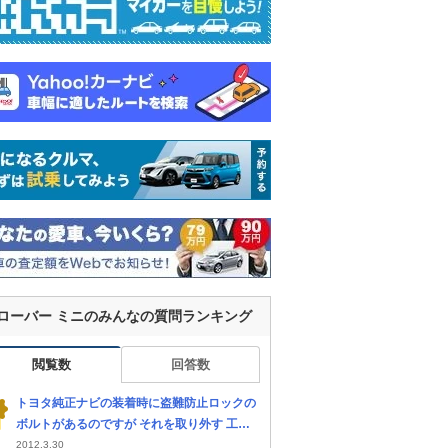
ローバー ミニのみんなの質問ランキング
閲覧数
回答数
トヨタ純正ナビの装着時に盗難防止ロックの
ボルトがあるのですが それを取り外す 工
具？は何て工具ですか？ 取り外したいのです
2012.3.30