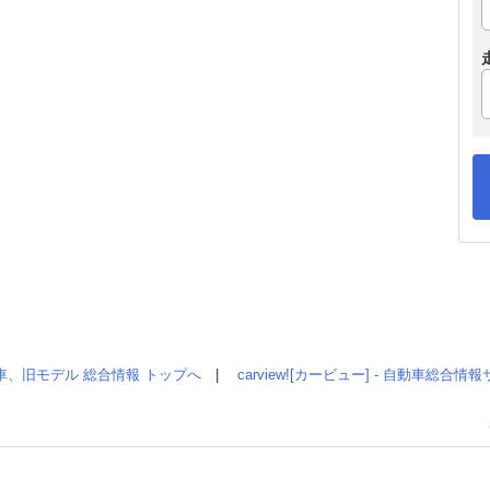
車、旧モデル 総合情報 トップへ
|
carview![カービュー] - 自動車総合