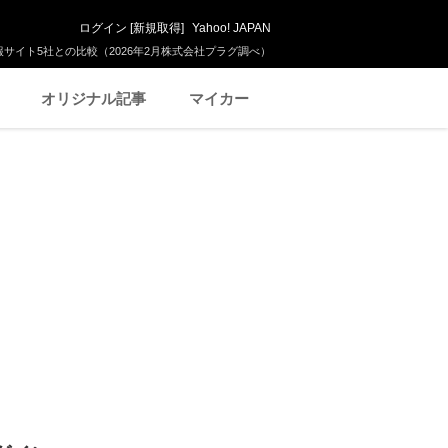
ログイン
[
新規取得
]
Yahoo! JAPAN
サイト5社との比較（2026年2月株式会社プラグ調べ）
オリジナル記事
マイカー