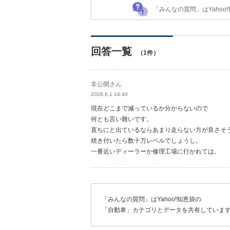
「みんなの質問」はYaho
回答一覧
（1件）
非公開さん
2026.6.1 14:40
現在どこまで減っているか分からないので
何とも言い難いです。
直ちにと出ているならあまり走らない方が良さそ
焼き付いたら数十万レベルでしょうし。
一番近いディーラーか修理工場に行かれては。
「みんなの質問」はYahoo!知恵袋の
「自動車」カテゴリとデータを共有していま