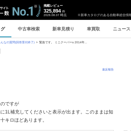
掲載レビュー
325,894
件
時点
※新車カタログのある自動車総合情報
2026.08.07
ログ
中古車検索
新車見積り
車買取
ニュース
みんなの質問(回答受付終了)
緊急です。 ミニクーパーs 2014年...
問
違反報告
るのですが
に1L補充してくださいと表示が出ます。このままは知
三十キロほどあります。