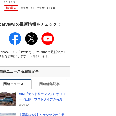
てきたので少し心がトキメキました。 しかし
2017.2.5
よくよく話を聞いてみると、カーシェアリン
解決済み
回答数：
59
閲覧数：
69,246
グというレンタカ ーみたいな...
carview!の最新情報をチェック！
ポルシェ 911
ホンダ プレリュード
シ
ー
cebook、X（旧Twitter）、Youtubeで最新のクル
情報をお届けします。（外部サイト）
関連ニュース＆編集記事
関連ニュース
関連編集記事
MINI『カントリーマン』にオフロ
ード仕様、プロトタイプの写真公
開…デビューは10月
2026.8.4
【写真106枚】クラシックから新