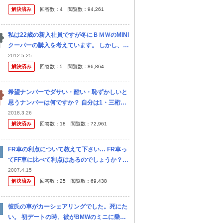
が どのような工具が必要なのか教えてくださ
解決済み
回答数：
4
閲覧数：
94,261
い
私は22歳の新入社員ですが冬にＢＭＷのMINI
クーパーの購入を考えています。 しかし、車
体もそれなりにするのに加え、燃料費や維持
2012.5.25
費が相当するときいて少し不安になりまし
解決済み
回答数：
5
閲覧数：
86,864
た。 そこで以下の 点につ...
希望ナンバーでダサい・酷い・恥ずかしいと
思うナンバーは何ですか？ 自分は1・三桁ゾ
ロ目(特に777)・自分の名前を数字化など
2018.3.26
解決済み
回答数：
18
閲覧数：
72,961
FR車の利点について教えて下さい… FR車っ
てFF車に比べて利点はあるのでしょうか？
直列６気筒のようにFFとの組合せが困難な場
2007.4.15
合を除きFRの存在価値が今ひとつ解りませ
解決済み
回答数：
25
閲覧数：
69,438
ん。 …ドリフト走行を楽し...
彼氏の車がカーシェアリングでした。死にた
い。 初デートの時、彼がBMWのミニに乗っ