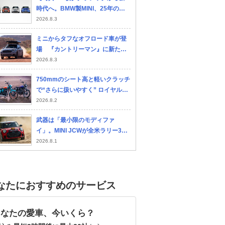
時代へ。BMW製MINI、25年のデ
ザイン進化を辿る
2026.8.3
ミニからタフなオフロード車が登
場 『カントリーマン』に新たな
特別仕様車 10月正式発表へ
2026.8.3
750mmのシート高と軽いクラッチ
で“さらに扱いやすく” ロイヤルエ
ンフィールド新型「ゴアン・クラ
2026.8.2
シック350」で進化したふたつの
武器は「最小限のモディファ
ポイントとは
イ」。MINI JCWが全米ラリー3位
で証明した市販モデルの真価
2026.8.1
なたにおすすめのサービス
あなたの愛車、今いくら？