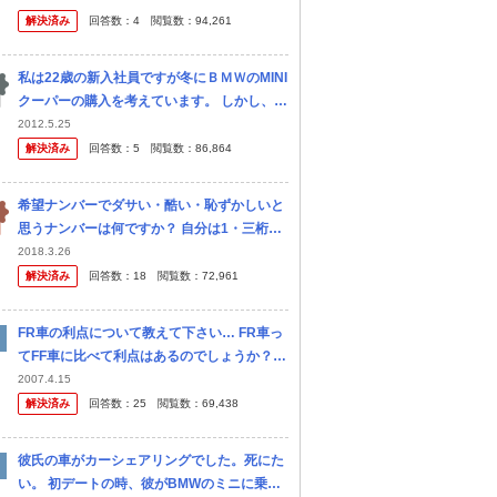
が どのような工具が必要なのか教えてくださ
解決済み
回答数：
4
閲覧数：
94,261
い
私は22歳の新入社員ですが冬にＢＭＷのMINI
クーパーの購入を考えています。 しかし、車
体もそれなりにするのに加え、燃料費や維持
2012.5.25
費が相当するときいて少し不安になりまし
解決済み
回答数：
5
閲覧数：
86,864
た。 そこで以下の 点につ...
希望ナンバーでダサい・酷い・恥ずかしいと
思うナンバーは何ですか？ 自分は1・三桁ゾ
ロ目(特に777)・自分の名前を数字化など
2018.3.26
解決済み
回答数：
18
閲覧数：
72,961
FR車の利点について教えて下さい… FR車っ
てFF車に比べて利点はあるのでしょうか？
直列６気筒のようにFFとの組合せが困難な場
2007.4.15
合を除きFRの存在価値が今ひとつ解りませ
解決済み
回答数：
25
閲覧数：
69,438
ん。 …ドリフト走行を楽し...
彼氏の車がカーシェアリングでした。死にた
い。 初デートの時、彼がBMWのミニに乗っ