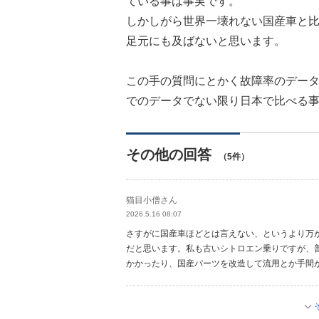
ている事は事実です。
しかしがら世界一壊れない国産車と
足元にも及ばないと思います。
この手の質問にとかく故障率のデー
でのデータでない限り日本で比べる
その他の回答
（5件）
猫目小僧さん
2026.5.16 08:07
さすがに国産車ほどとは言えない、というより万
だと思います。私も古いシトロエン乗りですが、
かかったり、国産パーツを改造して流用とか手間