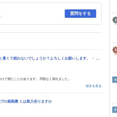
質問をする
す。
す。 ・ 窓 4ドア数センチ空けておく(一人につき防犯面が心配なので窓全開は避けたい) ・ 耳栓 ・ 吊るしの...
つけて寝たことがあります。 問題なく寝れました。
続きを見る
プの扇風機 １は風力劣りますか