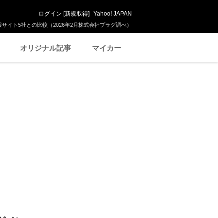
ログイン
[
新規取得
]
Yahoo! JAPAN
サイト5社との比較（2026年2月株式会社プラグ調べ）
オリジナル記事
マイカー