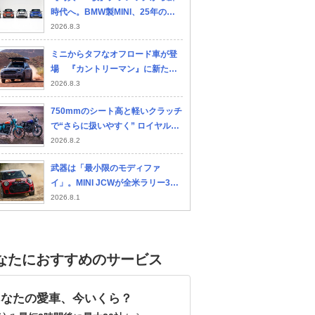
時代へ。BMW製MINI、25年のデ
ザイン進化を辿る
2026.8.3
ミニからタフなオフロード車が登
場 『カントリーマン』に新たな
特別仕様車 10月正式発表へ
2026.8.3
750mmのシート高と軽いクラッチ
で“さらに扱いやすく” ロイヤルエ
ンフィールド新型「ゴアン・クラ
2026.8.2
シック350」で進化したふたつの
武器は「最小限のモディファ
ポイントとは
イ」。MINI JCWが全米ラリー3位
で証明した市販モデルの真価
2026.8.1
ポルシェ 911
BMW M4 クーペ
シ
ー
なたにおすすめのサービス
あなたの愛車、今いくら？