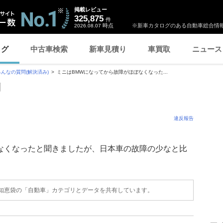
掲載レビュー
325,875
件
時点
※新車カタログのある自動車総合情報
2026.08.07
ログ
中古車検索
新車見積り
車買取
ニュース
みんなの質問(解決済み)
ミニはBMWになってから故障がほぼなくなった...
問
違反報告
なくなったと聞きましたが、日本車の故障の少なと比
o!知恵袋の「自動車」カテゴリとデータを共有しています。