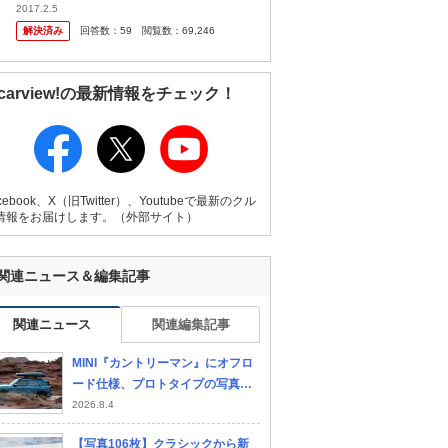
てきたので少し心がトキメキました。 しかし
2017.2.5
よくよく話を聞いてみると、カーシェアリン
解決済み
回答数：
59
閲覧数：
69,246
グというレンタカ ーみたいな...
carview!の最新情報をチェック！
cebook、X（旧Twitter）、Youtubeで最新のクル
情報をお届けします。（外部サイト）
関連ニュース＆編集記事
関連ニュース
関連編集記事
MINI『カントリーマン』にオフロ
ード仕様、プロトタイプの写真公
開…デビューは10月
2026.8.4
【写真106枚】クラシックから新