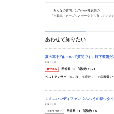
「みんなの質問」はYahoo!知恵袋の
「自動車」カテゴリとデータを共有していま
あわせて知りたい
夏の車中泊について質問です。以下装備だと暑くて眠れないでしょうか？よろしくお願いしま
2026.8.3
回答数：
8
閲覧数：
121
解決済み
ベストアンサー：
海の横（海岸近く）で扇風機を
１ミニハンディファン ２ふつうの持つタイ
2026.8.3
回答数：
1
閲覧数：
5
回答受付終了