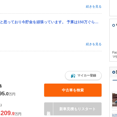
続きを見る
は150万ぐらいなのですが150万だと中古ぐらいしかないですよね、、？ できれば軽以外が良いのですが、 ラパ...
続きを見る
Fa
マ
マイカー登録
格
中古車を検索
95
.0
万円
込）
新車見積もりスタート
209
.9
〜
万円