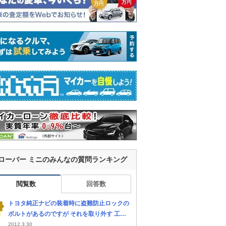
ローバー ミニのみんなの質問ランキング
閲覧数
回答数
トヨタ純正ナビの装着時に盗難防止ロックの
ボルトがあるのですが それを取り外す 工
具？は何て工具ですか？ 取り外したいのです
2012.3.30