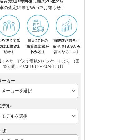
込み
最短3時間後
に
最大20社
から
車の査定結果をWebでお知らせ！
1：本サービスで実施のアンケートより （回
答期間：2023年6月〜2024年5月）
メーカー
モデル
年式