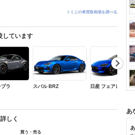
ミニの車買取相場を調べる
較しています
Nex
t
ープラ
スバル BRZ
日産 フェアレディZ
あ
と詳しく
買う・売る