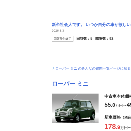
新卒社会人です。 いつか自分の車が欲しいと思っており今貯金を頑張っています。 予算
2026.8.3
回答数：
5
閲覧数：
92
回答受付終了
ローバー ミニ のみんなの質問一覧ページに戻る
ローバー ミニ
中古車本体価
55
4
.0
万円
〜
新車価格
（税
178
.9
万円