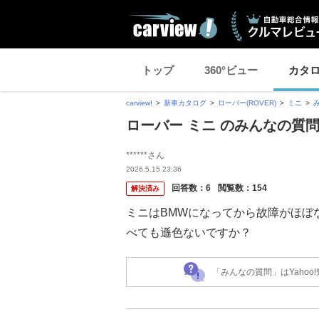
トップ
360°ビュー
カタ
carview!
新車カタログ
ローバー(ROVER)
ミニ
ローバー ミニ のみんなの質
******さん
2026.5.15 23:36
回答数：
6
閲覧数：
154
解決済み
ミニはBMWになってから故障がほぼ
べても遜色ないですか？
「みんなの質問」はYaho