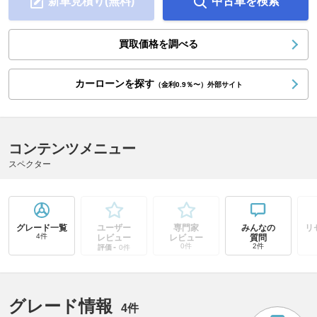
新車見積り(無料)
中古車を検索
買取価格を調べる
カーローンを探す
（金利0.9％〜）外部サイト
コンテンツメニュー
スペクター
グレード一覧
ユーザー
専門家
みんなの
リ
4件
レビュー
レビュー
質問
-
0件
2件
評価
0件
グレード情報
4件