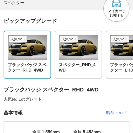
スペクター
マイカー
と
比較
する
ピックアップグレード
人気No.1
人気No.2
人気No.3
ブラックバッジ スペ
スペクター_RHD_4
ブラックバッ
クター_RHD_4WD
WD
クター_LHD
ブラックバッジ スペクター_RHD_4WD
人気No.1のグレード
基本情報
用語について
全高
1,559mm
全長
5,453mm