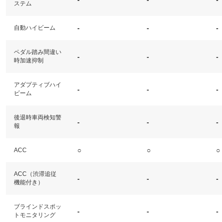
ステム
-
-
-
自動ハイビーム
ペダル踏み間違い
-
-
-
時加速抑制
アダプティブハイ
-
-
-
ビーム
後退時車両検知警
-
-
-
報
○
○
○
ACC
ACC（渋滞追従
-
-
-
機能付き）
ブラインドスポッ
-
-
-
トモニタリング