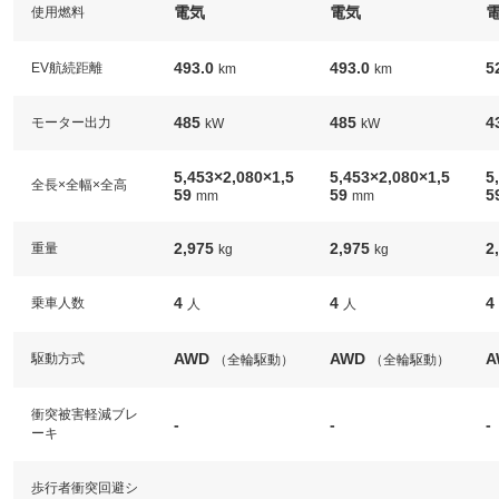
電気
電気
使用燃料
493.0
493.0
5
EV航続距離
km
km
485
485
4
モーター出力
kW
kW
5,453×2,080×1,5
5,453×2,080×1,5
5
全長×全幅×全高
59
59
5
mm
mm
2,975
2,975
2
重量
kg
kg
4
4
4
乗車人数
人
人
AWD
AWD
A
駆動方式
（全輪駆動）
（全輪駆動）
衝突被害軽減ブレ
-
-
-
ーキ
歩行者衝突回避シ
-
-
-