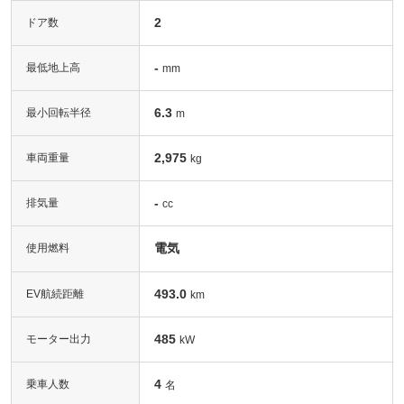
2
ドア数
-
最低地上高
mm
6.3
最小回転半径
m
2,975
車両重量
kg
-
排気量
cc
電気
使用燃料
493.0
EV航続距離
km
485
モーター出力
kW
4
乗車人数
名