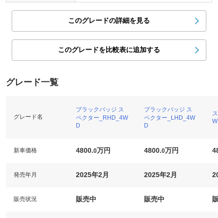
このグレードの詳細を見る
このグレードを比較表に追加する
グレード一覧
ブラックバッジ ス
ブラックバッジ ス
ス
グレード名
ペクター_RHD_4W
ペクター_LHD_4W
W
D
D
4800.
万円
4800.
万円
4
新車価格
0
0
2025年2月
2025年2月
2
発売年月
販売中
販売中
販売状況