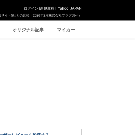
ログイン
[
新規取得
]
Yahoo! JAPAN
サイト5社との比較（2026年2月株式会社プラグ調べ）
オリジナル記事
マイカー