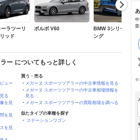
Nex
t
申
愛
ローラツーリ
ボルボ V60
BMW 3シリーズ ツ
リッド
ング
アラー についてもっと詳しく
買う・売る
※
レビュー
メガーヌ スポーツツアラーの中古車情報を見る
メガーヌ スポーツツアラーの中古車相場情報を
見る
見る
画像を見
メガーヌ スポーツツアラーの買取相場を調べる
似たタイプの車種を探す
質問を見
ステーションワゴン
ースを見