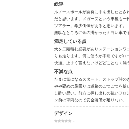
総評
ルノースポールが開発に手を出したとされ
だと思います。メガーヌという車種も一
ツアラー。希少価値があると思います。
無駄なところに金の掛かった面白い車で
満足している点
犬を二頭積む必要がありステーションワ
りも走ります。何に使うか不明ですがロ
快適。上手く言えないけどどことなく漂
不満な点
たまに気になるスタート、ストップ時の
やや硬めの足回りは道路のごつごつを拾
し酔い易い。前方に押し出しの強いフロ
ン前の車両なので安全装備が足りない。
デザイン
-