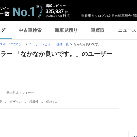
掲載レビュー
325,937
件
時点
※新車カタログのある自動車総合情報
2026.08.08
ログ
中古車検索
新車見積り
車買取
ニュース
 スポーツツアラー
ユーザーレビュー・評価一覧
なかなか良いです。
アラー 「なかなか良いです。」のユーザー
乗車形式：マイカー
-
-
-
-
費
デザイン
積載性
価格