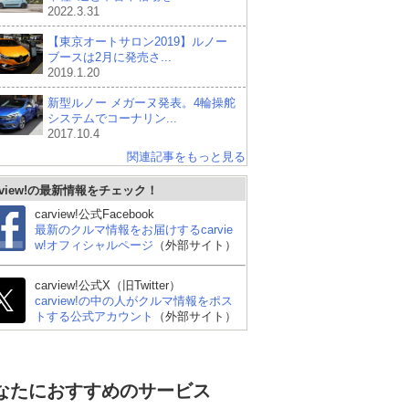
2022.3.31
【東京オートサロン2019】ルノー
ブースは2月に発売さ...
2019.1.20
新型ルノー メガーヌ発表。4輪操舵
システムでコーナリン...
2017.10.4
関連記事をもっと見る
rview!の最新情報をチェック！
carview!公式Facebook
最新のクルマ情報をお届けするcarvie
w!オフィシャルページ
（外部サイト）
carview!公式X（旧Twitter）
carview!の中の人がクルマ情報をポス
トする公式アカウント
（外部サイト）
なたにおすすめのサービス