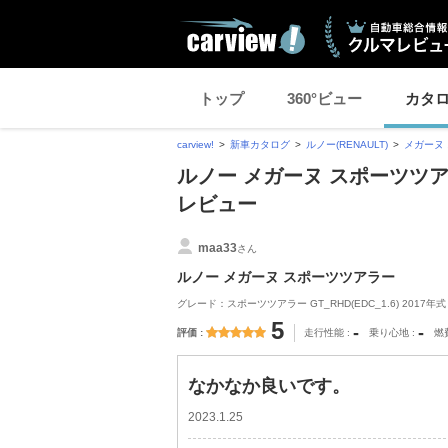
トップ
360°ビュー
カタ
carview!
新車カタログ
ルノー(RENAULT)
メガーヌ
ルノー メガーヌ スポーツツ
レビュー
maa33
さん
ルノー メガーヌ スポーツツアラー
グレード：スポーツツアラー GT_RHD(EDC_1.6) 2017年式
5
-
-
評価
走行性能
乗り心地
燃
なかなか良いです。
2023.1.25