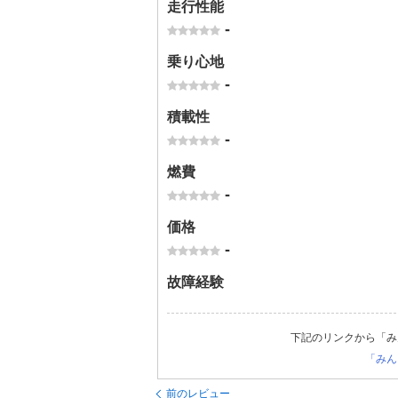
走行性能
-
乗り心地
-
積載性
-
燃費
-
価格
-
故障経験
下記のリンクから「み
「みん
前のレビュー