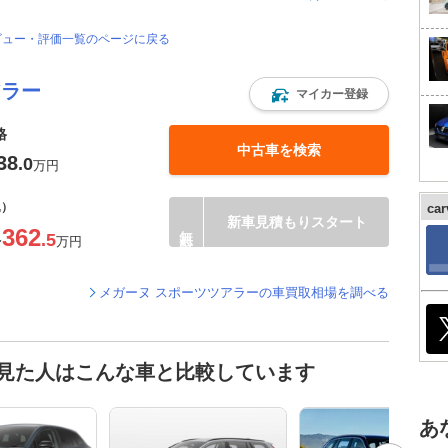
レビュー・評価一覧のページに戻る
アラー
マイカー登録
格
中古車を検索
38
.0
万円
込）
ca
新車見積もりスタート
362
.5
〜
万円
メガーヌ スポーツツアラーの車買取相場を調べる
を見た人はこんな車と比較しています
あ