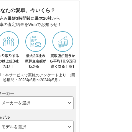
あなたの愛車、今いくら？
込み
最短3時間後
に
最大20社
から
車の査定結果をWebでお知らせ！
ーリ
フォルクスワーゲン ゴ
トヨタ カローラツーリ
メ
ルフ ヴァリアント
ング
ラ
ン
1：本サービスで実施のアンケートより （回
答期間：2023年6月〜2024年5月）
メーカー
モデル