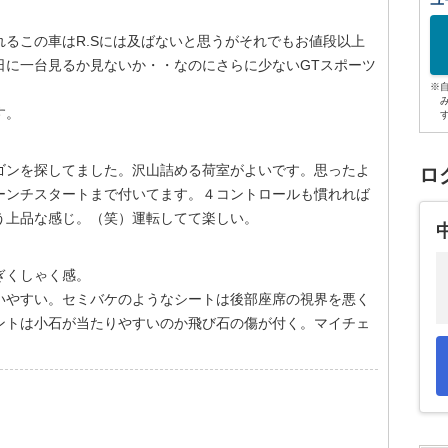
ユ
るこの車はR.Sには及ばないと思うがそれでもお値段以上
日に一台見るか見ないか・・なのにさらに少ないGTスポーツ
※
す。
ゴンを探してました。沢山詰める荷室がよいです。思ったよ
ロ
ーンチスタートまで付いてます。４コントロールも慣れれば
う上品な感じ。（笑）運転してて楽しい。
ぎくしゃく感。
いやすい。セミバケのようなシートは後部座席の視界を悪く
ントは小石が当たりやすいのか飛び石の傷が付く。マイチェ