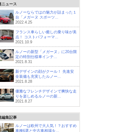
連ニュース
ルノーならではの魅力が詰まった１
台「メガーヌ スポーツ...
2022.4.25
フランス車らしい癒しの乗り味が美
点！ コストパフォーマ...
2021.10.9
ルノーの新型「メガーヌ」に20台限
定の特別仕様車インテ...
2021.8.31
新デザインの顔がクール！ 先進安
全装備も充実したルノー...
2021.8.28
優雅なフレンチデザインで爽快な走
りを楽しめるルノーの新...
2021.8.27
連編集記事
ルノーは欧州で大人気！？おすすめ
車種6選と中古車相場を...