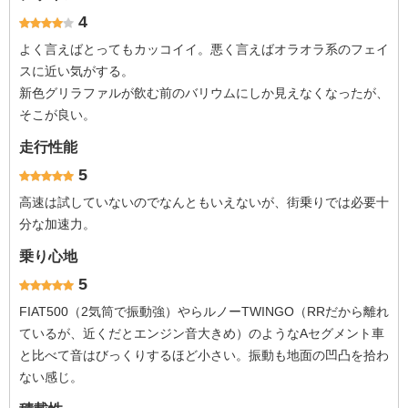
4
よく言えばとってもカッコイイ。悪く言えばオラオラ系のフェイ
スに近い気がする。
新色グリラファルが飲む前のバリウムにしか見えなくなったが、
そこが良い。
走行性能
5
高速は試していないのでなんともいえないが、街乗りでは必要十
分な加速力。
乗り心地
5
FIAT500（2気筒で振動強）やらルノーTWINGO（RRだから離れ
ているが、近くだとエンジン音大きめ）のようなAセグメント車
と比べて音はびっくりするほど小さい。振動も地面の凹凸を拾わ
ない感じ。