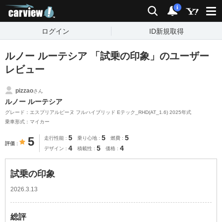
carview!
検索
通知
i
ログイン
ID新規取得
ルノー ルーテシア 「試乗の印象」のユーザー
レビュー
pizzao
さん
ルノー ルーテシア
グレード：エスプリアルピーヌ フルハイブリッド Eテック_RHD(AT_1.6) 2025年式
乗車形式：マイカー
5
5
5
5
走行性能
乗り心地
燃費
評価
4
5
4
デザイン
積載性
価格
試乗の印象
2026.3.13
総評