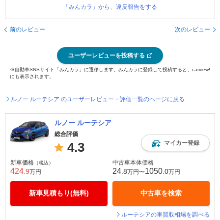
「みんカラ」から、違反報告をする
前のレビュー
次のレビュー
ユーザーレビューを投稿する
※自動車SNSサイト「みんカラ」に遷移します。みんカラに登録して投稿すると、carview!
にも表示されます。
ルノー ルーテシア のユーザーレビュー・評価一覧のページに戻る
ルノー ルーテシア
総合評価
マイカー登録
4.3
新車価格
中古車本体価格
（税込）
424
24
1050
.9
.8
.0
万円
万円〜
万円
新車見積もり(無料)
中古車を検索
ルーテシアの車買取相場を調べる