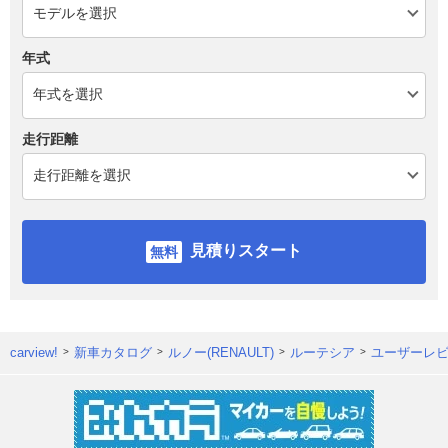
年式
走行距離
見積りスタート
carview!
新車カタログ
ルノー(RENAULT)
ルーテシア
ユーザーレ