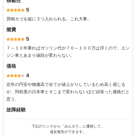
積載性
5
買物カゴを縦に３つ入れられる。これ大事。
燃費
5
７～１０年乗ればガソリン代が７０～１００万は浮くので、エン
ジン車とあまり値段が変わらない。
価格
4
近年の円安や物価高で全てが値上がりしているため高く感じる
が、同程度の日本車とそこまで変わらないほど頑張った価格だと
思う。
故障経験
下記のリンクから「みんカラ」に遷移して、
違反報告ができます。