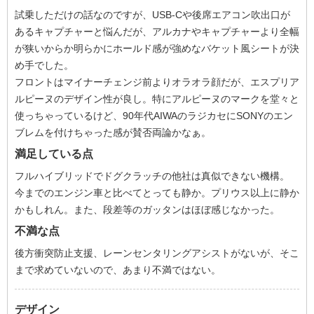
試乗しただけの話なのですが、USB-Cや後席エアコン吹出口が
あるキャプチャーと悩んだが、アルカナやキャプチャーより全幅
が狭いからか明らかにホールド感が強めなバケット風シートが決
め手でした。
フロントはマイナーチェンジ前よりオラオラ顔だが、エスプリア
ルピーヌのデザイン性が良し。特にアルピーヌのマークを堂々と
使っちゃっているけど、90年代AIWAのラジカセにSONYのエン
ブレムを付けちゃった感が賛否両論かなぁ。
満足している点
フルハイブリッドでドグクラッチの他社は真似できない機構。
今までのエンジン車と比べてとっても静か。プリウス以上に静か
かもしれん。また、段差等のガッタンはほぼ感じなかった。
不満な点
後方衝突防止支援、レーンセンタリングアシストがないが、そこ
まで求めていないので、あまり不満ではない。
デザイン